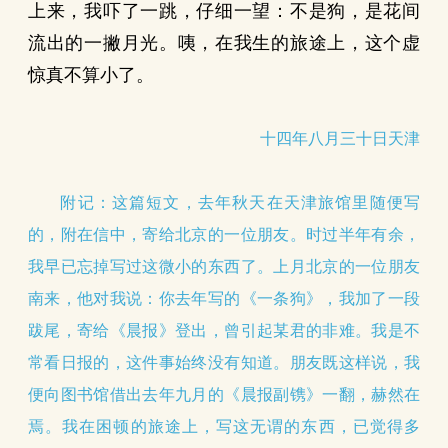
上来，我吓了一跳，仔细一望：不是狗，是花间
流出的一撇月光。咦，在我生的旅途上，这个虚
惊真不算小了。
十四年八月三十日天津
附记：这篇短文，去年秋天在天津旅馆里随便写
的，附在信中，寄给北京的一位朋友。时过半年有余，
我早已忘掉写过这微小的东西了。上月北京的一位朋友
南来，他对我说：你去年写的《一条狗》，我加了一段
跋尾，寄给《晨报》登出，曾引起某君的非难。我是不
常看日报的，这件事始终没有知道。朋友既这样说，我
便向图书馆借出去年九月的《晨报副镌》一翻，赫然在
焉。我在困顿的旅途上，写这无谓的东西，已觉得多