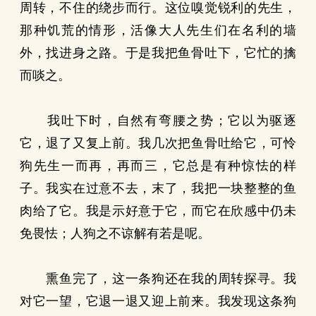
周转，不住的绕步而行。这位嗅觉锐利的先生，
那种饥荒的情形，活像大人先生们在名利的墙
外，找进身之路。于是我把鱼骨吐下，它忙的擒
而啖之。
我吐下时，自然有弯腰之势；它以为驱逐
它，退了又复上前。我几次把鱼骨吐给它，可怜
狗先生一而再，再而三，它总是有种惊怯的样
子。我实在过意不去，末了，我把一块整整的鱼
肉给了它。我是示好意于它，而它在欣感中仍未
免畏怯；人狗之不谅解有若是呢。
熏鱼完了，这一条狗还在我的周转探寻。我
对它一望，它退一退又迎上前来。我发现这条狗