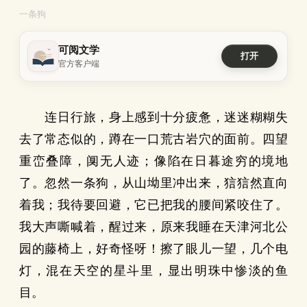
一条狗
可阅文学
打开
官方客户端
连日行旅，身上感到十分疲惫，迷迷糊糊失
去了常态似的，蹲在一口荒古岩穴的面前。四望
重峦叠障，阒无人迹；像陷在日暮途穷的境地
了。忽然一条狗，从山坳里冲出来，狺狺然直向
着我；我待要回避，它已把我的腰间紧咬住了。
我大声嘶喊着，醒过来，原来我睡在天津河北公
园的藤椅上，好奇怪呀！擦了眼儿一望，几个电
灯，混在天空的星斗里，显出明珠中惨淡的鱼
目。