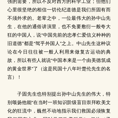
强的需要，所以不反对西方的科学工业；但他们
心里很坚绝的相信一切伦纪道德是我们所固有而
不须外求的。老辈之中，一位最伟大的孙中山先
生，在他的通俗讲演里，也不免要敷衍一般夸大
狂的中国人，说“中国先前的忠孝仁爱信义种种的
旧道德”都是“驾乎外国人”之上。中山先生这种议
论在今日往往被一般人利用来做复古运动的典
故，所以有些人就说“中国本来是一个由美德筑成
的黄金世界”了（这是民国十八年叶楚伦先生的名
言）！
子固先生也特别提出孙中山先生的伟大，特
别颂扬他能“在当时一班知识阶级盲目崇拜欧美文
化的狂流中，巍然不动地指示我们救国必须恢复