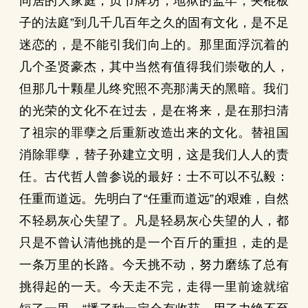
同居的大家庭，贞节牌坊，地狱的监牢，夹棍板
子的法庭”到几千几百年之久的固有文化，是不足
迷恋的，是不能引我们向上的。那里面浮沉着的
几个圣贤豪杰，其中当然有值得我们崇敬的人，
但那几十颗星儿终究照不亮那满天的黑暗。我们
的光荣的文化不在过去，是在将来，是在那扫清
了祖宗的罪孽之后重新改造出来的文化。替祖国
消除罪孽，替子孙建立文明，这是我们人人的责
任。古代哲人曾参说的最好：士不可以不弘毅：
任重而道远。先明白了“任重而道远”的艰难，自然
不轻易灰心失望了。凡是轻易灰心失望的人，都
只是不曾认清他挑的是一个百斤的重担，走的是
一条万里的长路。今天挑不动，努力磨练了总有
挑得起的一天。今天走不完，走得一里前途就缩