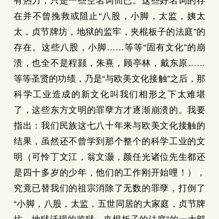
有热力，只是一些空名词而已。这些好名词的存
在并不曾挽救或阻止“八股，小脚，太监，姨太
太，贞节牌坊，地狱的监牢，夹棍板子的法庭”的
存在。这些八股，小脚……等等“固有文化”的崩
溃，也全不是程颢，朱熹，顾亭林，戴东原……
等等圣贤的功绩，乃是“与欧美文化接触”之后，那
科学工业造成的新文化叫我们相形之下太难堪
了，这些东方文明的罪孽方才逐渐崩溃的。我要
指出：我们民族这七八十年来与欧美文化接触的
结果，虽然还不曾学到那个整个的科学工业的文
明（可怜丁文江，翁文灏，颜任光诸位先生都还
是四十多岁的少年，他们的工作刚开始哩！），
究竟已替我们的祖宗消除了无数的罪孽，打倒了
“小脚，八股，太监，五世同居的大家庭，贞节牌