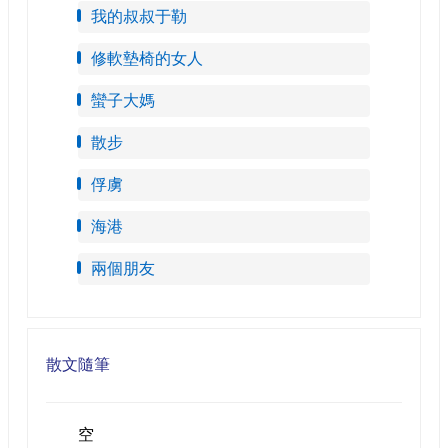
我的叔叔于勒
修軟墊椅的女人
蠻子大媽
散步
俘虜
海港
兩個朋友
散文隨筆
空