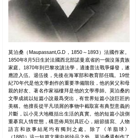
莫泊桑（Maupassant,G.D，1850～1893）法國作家。
1850年8月5日生於法國西北部諾曼底省的一個沒落貴族
家庭。1870年到巴黎攻讀法學，適逢普法戰爭爆發，遂
應證入伍。退伍後，先後在海軍部和教育部任職。19世
紀70年代是他文學創作的重要準備階段，他的舅父和母
親的好友、著名作家福樓拜是他的文學導師。莫泊桑的
文學成就以短篇小說最爲突出，有世界短篇小說巨匠的
美稱。他擅長從平凡瑣屑的事物中截取富有典型意義的
片斷，以小見大地概括出生活的真實。他的短篇小說側
重摹寫人情世態，構思佈局別具匠心，細節描寫、人物
語言和故事結尾均有獨到之處。除了《羊脂球》
（1880）這一短篇文庫中的珍品之外，莫泊桑還創作了