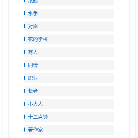
纸船
水手
对岸
花的学校
商人
同情
职业
长者
小大人
十二点钟
著作家