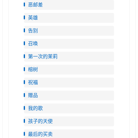
恶邮差
英雄
告别
召唤
第一次的茉莉
榕树
祝福
赠品
我的歌
孩子的天使
最后的买卖