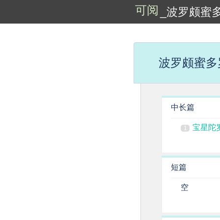
可阅
_波罗颇蜜
波罗颇蜜多
中长篇
宝星陀
1
短篇
空