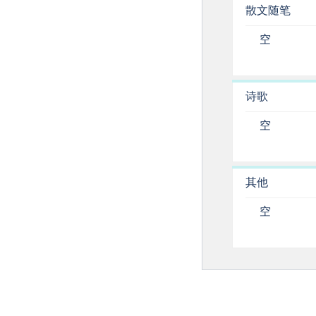
散文随笔
空
诗歌
空
其他
空