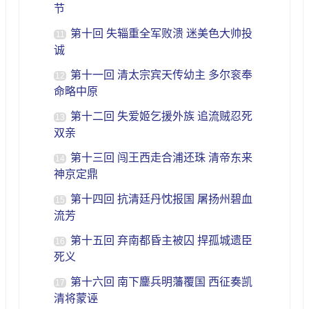
节
第十回 失辎重全军败溃 迷美色大帅投
11
诚
第十一回 清太宗宾天传幼主 多尔衮奉
12
命略中原
第十二回 失爱姬乞援外族 追流贼忍死
13
双亲
第十三回 闯王西走合浦还珠 清帝东来
14
神京定鼎
第十四回 抗清廷丹忱报国 屠扬州碧血
15
流芳
第十五回 弃南都昏主被囚 捍孤城遗臣
16
死义
第十六回 南下鏖兵明藩覆国 西征奏凯
17
清将蒙诬