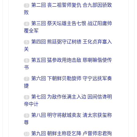
第二回 丧二祖誓师复仇 合九部因骄致
3
败
第三回 祭天坛雄主告七恨 战辽阳庸帅
4
覆全军
第四回 熊廷弼守辽树绩 王化贞弃塞入
5
关
第五回 猛参政用炮击敌 慈喇嘛偕使传
6
书
第六回 下朝鲜贝勒旋师 守宁远抚军奏
7
捷
第七回 为敌作伥满主入边 因间信谗明
8
帝中计
第八回 明守将献城卖友 清太宗获玺称
9
尊
第九回 朝鲜主称臣乞降 卢督师忠君殉
10