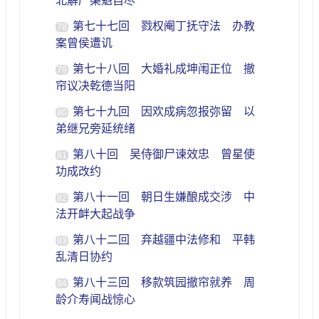
北解严渠魁自尽
第七十七回 戮权阉丁抚守法 办教
78
案曾侯遭讥
第七十八回 大婚礼成坤闱正位 撤
79
帘议决乾德当阳
第七十九回 因欢成病忽报弥留 以
80
弟继兄旁延统绪
第八十回 吴侍御尸谏效忠 曾星使
81
功成改约
第八十一回 朝日生嫌酿成交涉 中
82
法开衅大起战争
第八十二回 弃越疆中法修和 平韩
83
乱清日协约
第八十三回 移款筑园撤帘就养 周
84
龄介寿闻战惊心