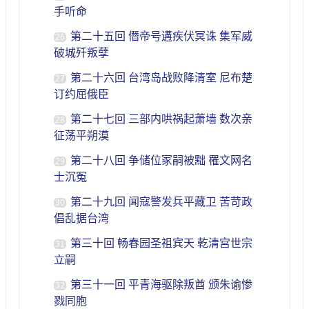
手听命
第二十五回 僭帝号遘疾伏冥诛 集军威
26
破城歼叛孽
第二十六回 台湾岛战败降清室 尼布楚
27
订约屈俄臣
第二十七回 三部内哄祸起萧墙 数次亲
28
征荡平朔漠
第二十八回 争储位冢嗣被黜 罹文网名
29
士沉冤
第二十九回 闻寇警发兵平藏卫 苦苛政
30
倡乱据台湾
第三十回 畅春园圣祖宾天 乾清宫世宗
31
立嗣
第三十一回 平青海驱除叛酋 颁朱谕惨
32
戮同胞