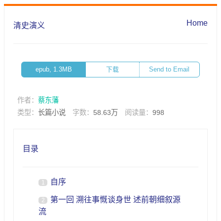
Home
清史演义
epub, 1.3MB
下载
Send to Email
作者：
蔡东藩
类型：
长篇小说
字数：
58.63万
阅读量：
998
目录
自序
1
第一回 溯往事慨谈身世 述前朝细叙源
2
流