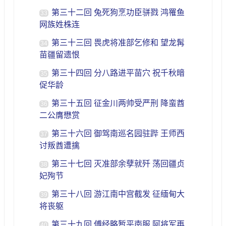
第三十二回 兔死狗烹功臣骈戮 鸿罹鱼
33
网族姓株连
第三十三回 畏虎将准部乞修和 望龙髯
34
苗疆留遗恨
第三十四回 分八路进平苗穴 祝千秋暗
35
促华龄
第三十五回 征金川两帅受严刑 降蛮酋
36
二公膺懋赏
第三十六回 御驾南巡名园驻跸 王师西
37
讨叛酋遭擒
第三十七回 灭准部余孽就歼 荡回疆贞
38
妃殉节
第三十八回 游江南中宫截发 征缅甸大
39
将丧躯
第三十九回 傅经略暂平南服 阿将军再
40