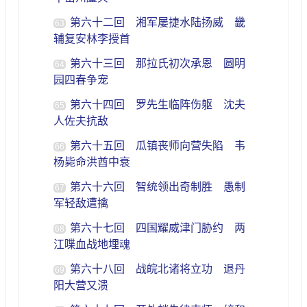
第六十二回 湘军屡捷水陆扬威 畿
63
辅复安林李授首
第六十三回 那拉氏初次承恩 圆明
64
园四春争宠
第六十四回 罗先生临阵伤躯 沈夫
65
人佐夫抗敌
第六十五回 瓜镇丧师向营失陷 韦
66
杨毙命洪酋中衰
第六十六回 智统领出奇制胜 愚制
67
军轻敌遭擒
第六十七回 四国耀威津门胁约 两
68
江喋血战地埋魂
第六十八回 战皖北诸将立功 退丹
69
阳大营又溃