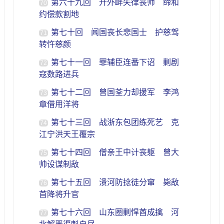
第六十九回 开外衅失律丧师 缔和
70
约偿款割地
第七十回 闻国丧长悲国士 护慈驾
71
转忤慈颜
第七十一回 罪辅臣连番下诏 剿剧
72
寇数路进兵
第七十二回 曾国荃力却援军 李鸿
73
章借用洋将
第七十三回 战浙东包团练死艺 克
74
江宁洪天王覆宗
第七十四回 僧亲王中计丧躯 曾大
75
帅设谋制敌
第七十五回 溃河防捻徒分窜 毙敌
76
首降将升官
第七十六回 山东圈剿悍酋成擒 河
77