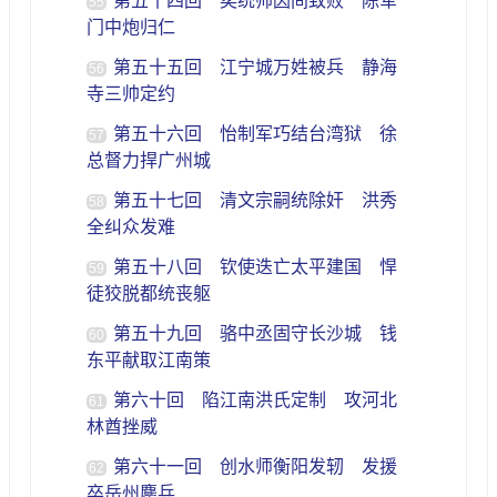
第五十四回 奕统帅因间致败 陈军
55
门中炮归仁
第五十五回 江宁城万姓被兵 静海
56
寺三帅定约
第五十六回 怡制军巧结台湾狱 徐
57
总督力捍广州城
第五十七回 清文宗嗣统除奸 洪秀
58
全纠众发难
第五十八回 钦使迭亡太平建国 悍
59
徒狡脱都统丧躯
第五十九回 骆中丞固守长沙城 钱
60
东平献取江南策
第六十回 陷江南洪氏定制 攻河北
61
林酋挫威
第六十一回 创水师衡阳发轫 发援
62
卒岳州鏖兵