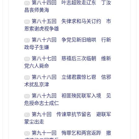
第八十四回 叶志超败走辽东 丁汝
85
昌丧师黄海
第八十五回 失律求和马关订约 市
86
恩索谢虎视争雄
第八十六回 争党见新旧暗哄 行新
87
政母子生嫌
第八十七回 慈禧后三次临朝 维新
88
党六人毙命
第八十八回 立储君震惊匕鬯 信邪
89
术扰乱京津
第八十九回 袒匪殃民联军入境 见
90
危授命志士成仁
第九十回 传谏草抗节留名 避联军
91
蒙尘出走
第九十一回 悔罪乞和两宫返跸 撤
92