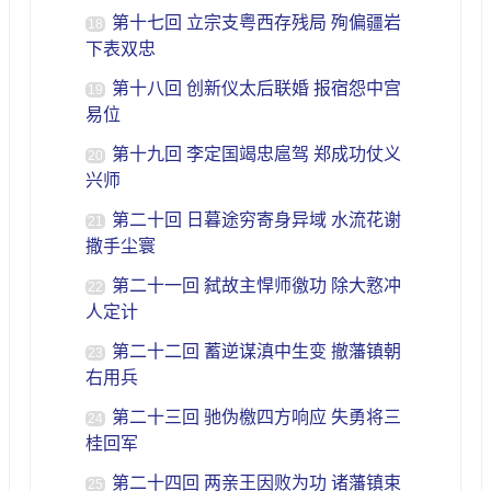
第十七回 立宗支粤西存残局 殉偏疆岩
18
下表双忠
第十八回 创新仪太后联婚 报宿怨中宫
19
易位
第十九回 李定国竭忠扈驾 郑成功仗义
20
兴师
第二十回 日暮途穷寄身异域 水流花谢
21
撒手尘寰
第二十一回 弑故主悍师徼功 除大憝冲
22
人定计
第二十二回 蓄逆谋滇中生变 撤藩镇朝
23
右用兵
第二十三回 驰伪檄四方响应 失勇将三
24
桂回军
第二十四回 两亲王因败为功 诸藩镇束
25