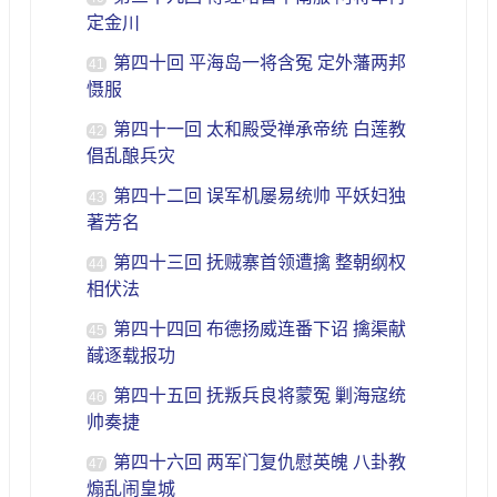
定金川
第四十回 平海岛一将含冤 定外藩两邦
41
慑服
第四十一回 太和殿受禅承帝统 白莲教
42
倡乱酿兵灾
第四十二回 误军机屡易统帅 平妖妇独
43
著芳名
第四十三回 抚贼寨首领遭擒 整朝纲权
44
相伏法
第四十四回 布德扬威连番下诏 擒渠献
45
馘逐载报功
第四十五回 抚叛兵良将蒙冤 剿海寇统
46
帅奏捷
第四十六回 两军门复仇慰英魄 八卦教
47
煽乱闹皇城