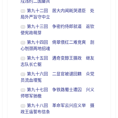
戍违约二国鏖兵
第九十二回 居大内闻耗哭遗臣 处
93
局外严旨守中立
第九十三回 争密约侍郎就道 返钦
94
使宪政萌芽
第九十四回 倚翠偎红二难竞爽 剖
95
心刎颈两地招魂
第九十五回 遘奇变醇王摄政 继友
96
志队长亡躯
第九十六回 二显官被谴回籍 众党
97
员流血埋冤
第九十七回 争铁路蜀士遭囚 兴义
98
师鄂军驰檄
第九十八回 革命军云兴应义举 摄
99
政王庙誓布信条