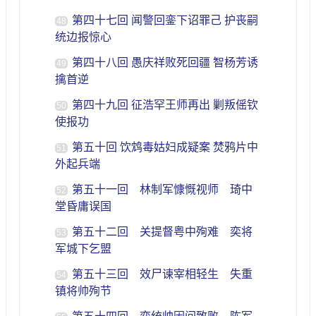
第四十七回 闻警回銮下诏罪己 护丧嗣
48
统边报惊心
第四十八回 愚庆祥败死回疆 智杨芳诱
49
擒首逆
第四十九回 征浩罕王师再出 剿叛傜钦
50
使报功
第五十回 饮鸩毒姑妇成疑案 焚鸦片中
51
外起兵端
第五十一回 林制军慷慨视师 琦中
52
堂昏庸误国
第五十二回 关提督粤中殉难 奕将
53
军城下乞盟
第五十三回 效尸谏宰相轻生 失重
54
镇将帅殉节