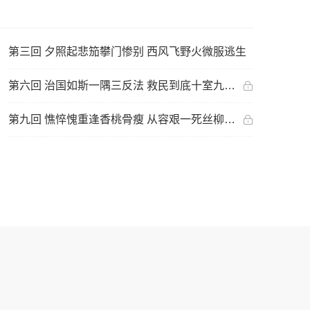
第三回 夕照起悲笳攀门惨别 西风飞野火微服逃生
第六回 治国如斯一隅三反法 救民到底十室九空天
第九回 憔悴愧重逢香桃骨瘦 从容艰一死丝柳情长