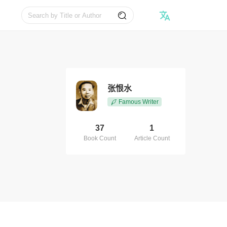
张恨水
Famous Writer
37
1
Book Count
Article Count