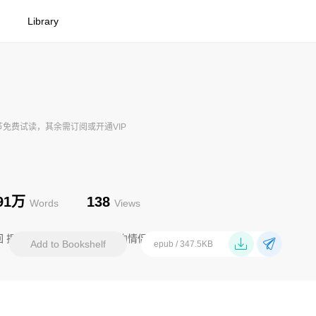
Library
节免费试读，其余需订阅或开通VIP
.91万
138
Words
Views
回 揭竿成义军共图大事 投河殉情侣各有千秋
2024-08-09 19:12
Add to Bookshelf
epub / 347.5KB