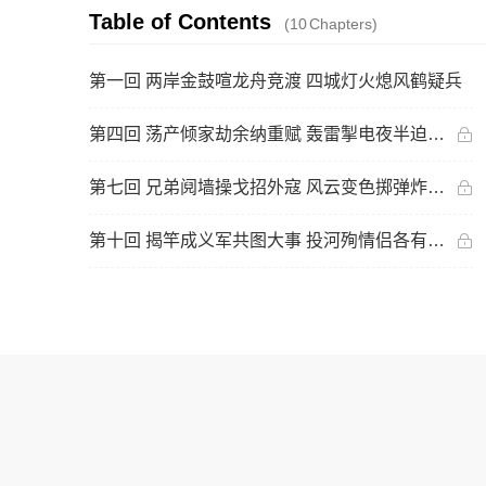
Table of Contents
(10
Chapters
)
第一回 两岸金鼓喧龙舟竞渡 四城灯火熄风鹤疑兵
第四回 荡产倾家劫余纳重赋 轰雷掣电夜半迫孤城
第七回 兄弟阋墙操戈招外寇 风云变色掷弹炸危城
第十回 揭竿成义军共图大事 投河殉情侣各有千秋