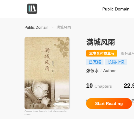
Public Domain
Public Domain
>
满城风雨
满城风雨
本书含付费章节
部分章
已完结
长篇小说
张恨水
Author
/
10
22
Chapters
Recently Updated
第十
Start Reading
Content is not from the book shown on the
cover.