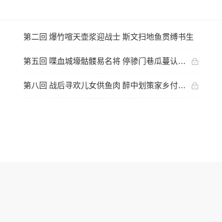
第二回 爆竹喧天壶浆迎战士 斯文扫地鱼贯缚书生
第五回 喋血城壕骷髅易名将 停骖门巷瓜蔓认英雌
第八回 战后寻欢儿女供鱼肉 醉中划策家乡付劫灰