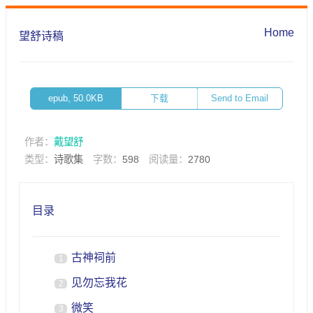
Home
望舒诗稿
epub, 50.0KB
下载
Send to Email
作者：
戴望舒
类型：
诗歌集
字数：
598
阅读量：
2780
目录
古神祠前
1
见勿忘我花
2
微笑
3