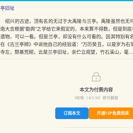
兰亭旧址
绍兴的古迹，顶有名的无过于大禹陵与兰亭。禹陵虽然也无可
府南大吉根据“勘舆”之学给它来假定的，本来算不得数，但是到底
的遗物，可以一看。但是兰亭，却没有什么可看的。因其特别有
子在《古兰亭辨》中说他自己的经验道：“万历癸丑，以是岁为右
章寺左，颓基荒砌，云是兰亭旧址，余伫立观望，竹石溪山，毫
本文为付费内容
3
珍珠（￥
0.30
）即可解锁
订阅本文
开通VIP免费阅读