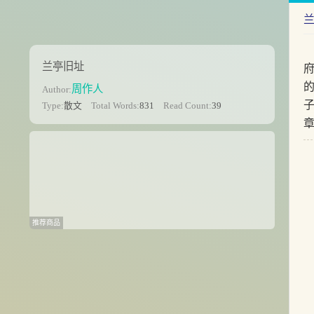
兰亭旧址
周作人
Author:
Type:
散文
Total Words:
831
Read Count:
39
推荐商品