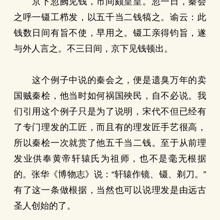
京下忽阙见钱，市间颇皇皇。忽一日，秦会
之呼一镊工栉发，以五千当二钱犒之。谕云：此
钱数日间有旨不使，早用之。镊工亲得钧旨，遂
与外人言之。不三日间，京下见钱顿出。
这个例子中说的秦会之，便是遗臭万年的卖
国贼秦桧，他当时如何祸国殃民，自不必说。我
们引用这个例子只是为了说明，宋代不但已经有
了专门理发的工匠，而且有的理发匠手艺很高，
所以秦桧一次就赏了他五千当二钱。至于从前理
发业供奉黄帝轩辕氏为祖师，也不是毫无根据
的。张华《博物志》说：“轩辕作镜、镊、剃刀。”
有了这一条做根据，当然也可以说理发是由远古
圣人创始的了。