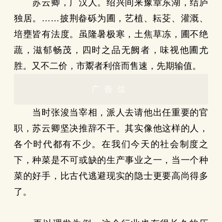
苏云卿，广汉人。绍兴间来豫章东湖，结庐
独居。……披荆畚砾为圃，艺植、耘芟、灌溉、
培壅皆有法度。虽隆暑极寒，土焦草冻，圃不绝
蔬，滋郁畅茂，四时之品无阙者，味视他圃尤
胜。又不二价，市鬻者利倍而售速，先期输值。
广告位
当时张浚当宰相，派人去请他出任重要的官
职，苏云卿坚决推辞不干。其实像他这样的人，
各个时代都有不少。在我们今天的社会制度之
下，种菜是不可或缺的生产事业之一，当一个种
菜的好手，比古代逃避现实的隐士更要高尚得多
了。