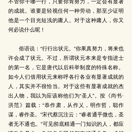
不管你干哪一行，只要你肯努力，一定会有显著
的成就。谁要是轻视任何一种劳动，那至少证明
他是一个目光短浅的庸人。对于这种庸人，你又
何必说什么呢！
俗语说：“行行出状元。”你果真努力，将来也
许会成了状元。不过，所谓状元本来是专指进士
的第一名，它是唐代以后科举制度的特殊名称。
如今人们借用状元来称呼各行各业有显著成就的
人，其实并不很恰当。对于这些有显著成就的杰
出人物，我以为应该称他们为“圣人”。按《尚书·
洪范》篇载：“恭作肃，从作乂，明作哲，聪作
谋，睿作圣。”宋代蔡沉注云：“睿者通乎微也，圣
者无不通也。”可见彻底精通一门知识的人，都应