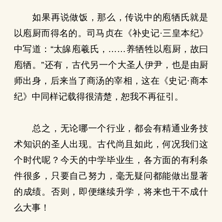
如果再说做饭，那么，传说中的庖牺氏就是
以庖厨而得名的。司马贞在《补史记·三皇本纪》
中写道：“太皞庖羲氏，……养牺牲以庖厨，故曰
庖牺。”还有，古代另一个大圣人伊尹，也是由厨
师出身，后来当了商汤的宰相，这在《史记·商本
纪》中同样记载得很清楚，恕我不再征引。
总之，无论哪一个行业，都会有精通业务技
术知识的圣人出现。古代尚且如此，何况我们这
个时代呢？今天的中学毕业生，各方面的有利条
件很多，只要自己努力，毫无疑问都能做出显著
的成绩。否则，即便继续升学，将来也干不成什
么大事！