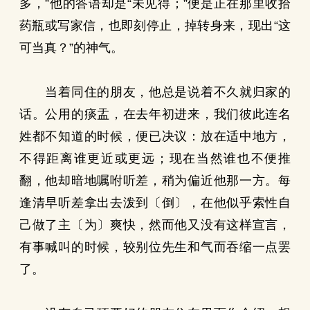
多，”他的答语却是“未见得；”便是正在那里收拾
药瓶或写家信，也即刻停止，掉转身来，现出“这
可当真？”的神气。
当着同住的朋友，他总是说着不久就归家的
话。公用的痰盂，在去年初进来，我们彼此连名
姓都不知道的时候，便已决议：放在适中地方，
不得距离谁更近或更远；现在当然谁也不便推
翻，他却暗地嘱咐听差，稍为偏近他那一方。每
逢清早听差拿出去泼到〔倒〕，在他似乎索性自
己做了主〔为〕爽快，然而他又没有这样宣言，
有事喊叫的时候，较别位先生和气而吞缩一点罢
了。