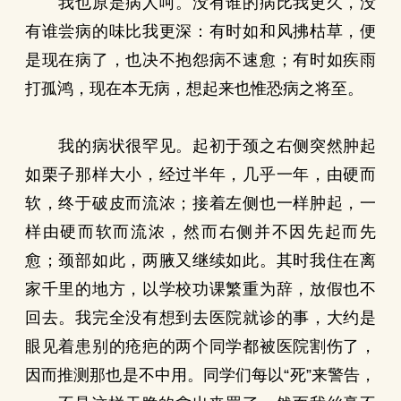
我也原是病人呵。没有谁的病比我更久，没
有谁尝病的味比我更深：有时如和风拂枯草，便
是现在病了，也决不抱怨病不速愈；有时如疾雨
打孤鸿，现在本无病，想起来也惟恐病之将至。
我的病状很罕见。起初于颈之右侧突然肿起
如栗子那样大小，经过半年，几乎一年，由硬而
软，终于破皮而流浓；接着左侧也一样肿起，一
样由硬而软而流浓，然而右侧并不因先起而先
愈；颈部如此，两腋又继续如此。其时我住在离
家千里的地方，以学校功课繁重为辞，放假也不
回去。我完全没有想到去医院就诊的事，大约是
眼见着患别的疮疤的两个同学都被医院割伤了，
因而推测那也是不中用。同学们每以“死”来警告，