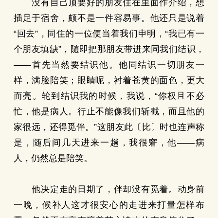
没有自己顶要好的朋友住在里面作介绍，想
插足于宿舍，颇不是一件容易事。他还只是说着
“回去”，同住的一位便当着我们申明，“我已有一
个朋友填缺”，随即把那朋友带进来同我们结识，
——首先当然要结识他。他同结识一切朋友一
样，满脸陪笑；眼睛呢，衬着苍黄的面色，更大
而亮。轮到结识我的时候，我说，“你权且不必
忙，他是病人。行止不能像我们斩截，而且他的
家很远，还得觅伴。”这朋友此〔比〕时也连声称
是，随后间几天进来一趟，我很窘，他——病
人，仍然总是陪笑。
他决定走的日期了，伴却没有觅着。动身前
一晚，候补人这才很安心的走进来打量怎样布