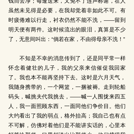
钱而去净；每逢送来，又免不了连声称谢，在人
虽然未见得是必要，在我却觉着非如此不可。有
时疲倦难以行走，衬衣仍然不能不洗，——留到
明天便有两件。这时候流出的眼泪，真算是不少
了，无意间叫出：“倘若在家，不由得母亲不洗！”
不知是不幸的消息传到了，还是同平常一样
怀念着健壮的儿子，我的父亲来信催促我回家
了。我也本不能再坚持下去。这时是六月天气，
我随身携带的，一个网篮，一捆被褥。走到轮船
码头，喊挑夫代我挑去，——喊一人围拢来四五
人，我一面照顾东西，一面同他们争价目。他们
大约看出了我的弱点，格外抬高；我自己也有点
不可解，仿佛对着他们是不能讲实话的，心里本