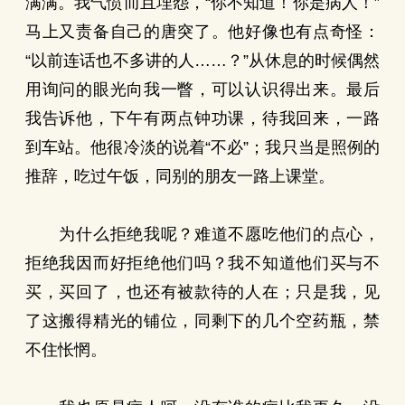
满满。我气愤而且埋怨，“你不知道！你是病人！”
马上又责备自己的唐突了。他好像也有点奇怪：
“以前连话也不多讲的人……？”从休息的时候偶然
用询问的眼光向我一瞥，可以认识得出来。最后
我告诉他，下午有两点钟功课，待我回来，一路
到车站。他很冷淡的说着“不必”；我只当是照例的
推辞，吃过午饭，同别的朋友一路上课堂。
为什么拒绝我呢？难道不愿吃他们的点心，
拒绝我因而好拒绝他们吗？我不知道他们买与不
买，买回了，也还有被款待的人在；只是我，见
了这搬得精光的铺位，同剩下的几个空药瓶，禁
不住怅惘。