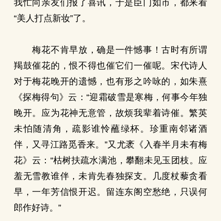
我忙向亲友们报了喜讯，于是臣门如市，都来看
“美人打点新妆”了。
梅花不肯早放，确是一件憾事！古时有所谓
羯鼓催花的，恨不得也催它们一催呢。宋代诗人
对于梅花晚开的遗憾，也有形之吟咏的，如朱熹
《探梅得句》云：“迎霜破雪是寒梅，何事今年独
晚开。应为花神无意管，故烦我辈着诗催。繁英
未怕随清角，疏影谁怜蘸绿杯。珍重南邻诸酒
伴，又寻江路觅香来。”又尤袤《入春半月未有梅
花》云：“枯树扶疏水满池，攀翻未见玉团枝。应
羞无雪教谁伴，未肯先春独探支。几度杖藜贪看
早，一年芳信恨开迟。留连东阁空愁绝，只误何
郎作好诗。”