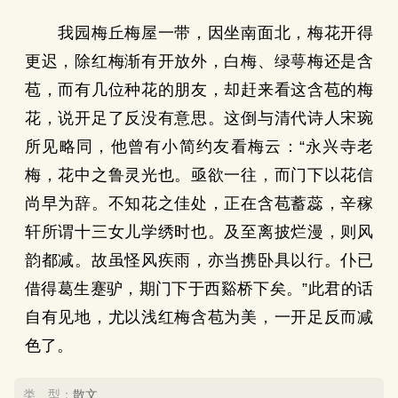
我园梅丘梅屋一带，因坐南面北，梅花开得
更迟，除红梅渐有开放外，白梅、绿萼梅还是含
苞，而有几位种花的朋友，却赶来看这含苞的梅
花，说开足了反没有意思。这倒与清代诗人宋琬
所见略同，他曾有小简约友看梅云：“永兴寺老
梅，花中之鲁灵光也。亟欲一往，而门下以花信
尚早为辞。不知花之佳处，正在含苞蓄蕊，辛稼
轩所谓十三女儿学绣时也。及至离披烂漫，则风
韵都减。故虽怪风疾雨，亦当携卧具以行。仆已
借得葛生蹇驴，期门下于西谿桥下矣。”此君的话
自有见地，尤以浅红梅含苞为美，一开足反而减
色了。
类 型：
散文