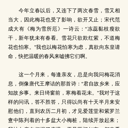
今年立春以后，又连下了两次春雪，雪又相
当大，因此梅花也受了影响，欲开又止；宋代范
成大有《梅为雪所厄》一诗云：“冻蕊黏枝瘦欲
干，新年犹未有春看。雪花只欲欺红紫，不道梅
花也怕寒。”我也以梅花怕寒为虑，真欲向东皇请
命，快把温暖的春风来嘘拂它们啊。
这一个月来，每逢亲友，总是向我问梅花消
息，倒像唐代王摩诘的那首诗：“君自故乡来，应
知故乡事。来日绮窗前，寒梅着花未。”我对于这
样的问讯，答不胜答，只得以尚有十天半月来安
慰他们，直到农历二月初，才见爱莲堂和紫罗兰
盦中陈列着的十多盆大小梅桩，陆续开放起来；