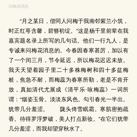
问梅花消息
“月之某日，偕同人问梅于我南邻紫兰小筑，
时正红萼含馨，碧簪初绽。”这是杨千里前辈在我
嘉宾题名录上所写的几句话。他们一行九人，是
专诚来问梅花消息的。今春因春寒甚厉，加以有
了一个闰三月，节令延迟，所以梅花迟迟未放。
我天天望着园子里二十多株梅树和四十多盆梅
桩，焦急不耐，而梅蕊为春寒所勒，老是不肯开
放，真如清代尤展成《清平乐·咏梅蕊》一词所
谓：“烟姿玉骨。淡淡东风色。勾引春光一半出。
犹带几分羞涩。 陇头倚雪眠霜。寒肌密抱疏
香。待得罗浮梦破，美人打点新妆。”在它们犹带
几分羞涩，而我却望穿秋水了。