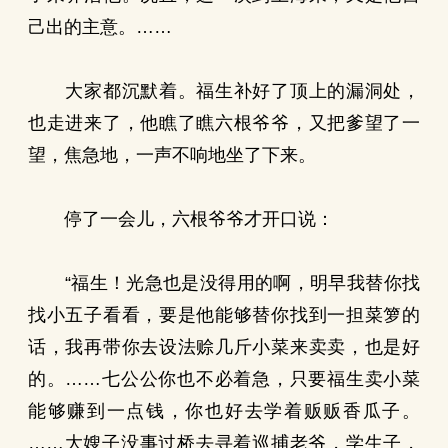
己出的主意。……
大家都沉默着。福生补好了顶上的漏洞处，
也走进来了，他瞧了瞧六根爷爷，又把爹望了一
望，焦急地，一声不响地坐了下来。
停了一会儿，六根爷爷才开口说：
“福生！光急也是没得用的啊，明早我替你找
找小五子看看，要是他能够替你找到一担菜箩的
话，我再带你去设法赊几斤小菜来卖卖，也是好
的。……七公公你也不必着急，只要福生卖小菜
能够赚到一点钱，你也好去学着贩贩香瓜子。
……大嫂子没事过桥去寻着巡捕老爷，学生子，