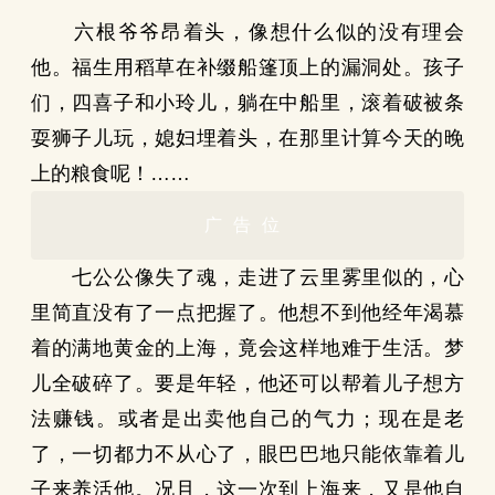
六根爷爷昂着头，像想什么似的没有理会
他。福生用稻草在补缀船篷顶上的漏洞处。孩子
们，四喜子和小玲儿，躺在中船里，滚着破被条
耍狮子儿玩，媳妇埋着头，在那里计算今天的晚
上的粮食呢！……
广告位
七公公像失了魂，走进了云里雾里似的，心
里简直没有了一点把握了。他想不到他经年渴慕
着的满地黄金的上海，竟会这样地难于生活。梦
儿全破碎了。要是年轻，他还可以帮着儿子想方
法赚钱。或者是出卖他自己的气力；现在是老
了，一切都力不从心了，眼巴巴地只能依靠着儿
子来养活他。况且，这一次到上海来，又是他自