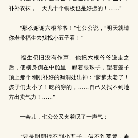
补补衣袜，一天几十个铜板也是好捞的！……”
“那么谢谢六根爷爷！”七公公说，“明天就请
你老带福生去找找小五子看！”
福生仍旧没有作声。他把六根爷爷送走之
后，便横身倒在中舱里，瞪着眼珠子，望着篷子
顶上那个刚刚补好的漏洞处出神：“爹爹太老了！
孩子们太小了！吃的穿的，……自己又找不到地
方出卖气力！……”
一会儿，七公公又夹着叹了一声气：
“要是明朝找不到小五子，借不到菜箩，乖