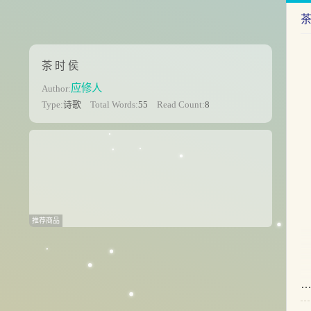
茶
茶 时 侯
应修人
Author:
Type:
诗歌
Total Words:
55
Read Count:
8
推荐商品