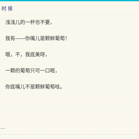
 时 侯
浅浅儿的一杯也不要，
我有——你嘴儿是颗鲜葡萄！
哦，不，我底美呀，
一颗的葡萄只可一口咂，
你底嘴儿不是颗鲜葡萄哇。
……