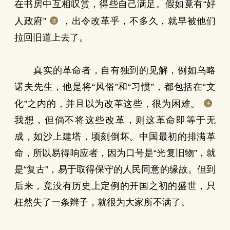
在书房中互相叹赏，得些自己满足。假如竟有“好
人政府”
，出令改革乎，不多久，就早被他们
拉回旧道上去了。
真实的革命者，自有独到的见解，例如乌略
诺夫先生，他是将“风俗”和“习惯”，都包括在“文
化”之内的，并且以为改革这些，很为困难。
我想，但倘不将这些改革，则这革命即等于无
成，如沙上建塔，顷刻倒坏。中国最初的排满革
命，所以易得响应者，因为口号是“光复旧物”，就
是“复古”，易于取得保守的人民同意的缘故。但到
后来，竟没有历史上定例的开国之初的盛世，只
枉然失了一条辫子，就很为大家所不满了。