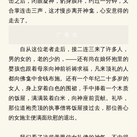
击之后，闭眼凝神，躬身膜拜，约过一分钟，又
合掌连击三声，这才慢步离开神龛，心安意得的
走去了。
广告位
自从这位老者走后，接二连三来了许多人，
男的女的，老的少的，——还有尚在娘怀抱里的
婴孩也跟着母亲向神前祈祷求福，凡来顶礼的人
都向佛龛中舍钱布施。还有一个年纪二十多岁的
女人，身上穿着白色的围裙，手中捧着一个木质
的饭屉，满满装着白米，向神座前贡献。礼毕，
那位道袍秃顶的执事僧将饭屉接过去，那位善心
的女施主便满面欣慰的退出。