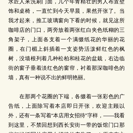
水匠人来洗刷门面，几个年青精壮的男人布置壁
饰和桌椅，一直忙到今天早晨，果然开张了。当
我才起来，推工玻璃窗向下看的时候，就见这所
咖啡店的门口，两旁放着两张红白夹色纸糊的三
角架子，上面各支着一个满缀纸花的华丽的花
圈，在门楣上斜插着一支姿势活泼鲜红色的枫
树，没墙根列着几种松柏和桂花的盆栽，右边临
街的窗子垂着淡红色的窗帘，衬着那深咖啡色的
墙，真有一种说不出的鲜明艳丽。
在那两个花圈的下端，各缀着一张彩色的广
告纸，上面除写着本店即日开张，欢迎主顾以
外，还有一条写着“本店用女招待”字样，——我看
到这里，不禁回想到西长安街一带的饭馆门口那