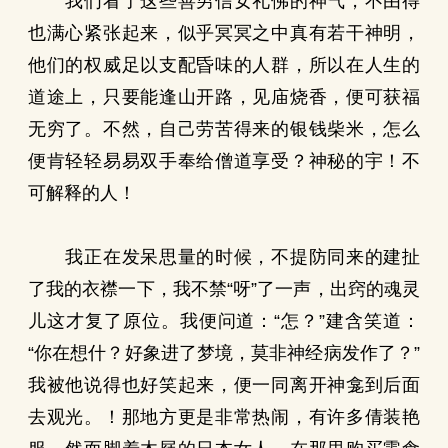
我们看了这些善男信女礼佛的神气，不由得
也满心紧张起来，似乎冥冥之中真有若干神明，
他们的权威足以支配昏味的人群，所以在人生的
道途上，只要能逢山开路，见庙烧香，便可获福
无穷了。不然，自己劳苦得来的银钱柴米，怎么
便肯轻轻易易双手奉给僧道享受？神秘的宇！不
可解释的人！
我正在发呆思量的时候，不提防同来的建扯
了我的衣襟一下，我不禁“呀”了一声，出窍的魂灵
儿这才复了原位。我便问道：“怎？”建含笑道：
“你在想什？好象进了梦境，莫非神经病发作了？”
我被他说得也好笑起来，便一同离开神龛到后面
去观光。！那地方更是非常热闹，有许多倩装艳