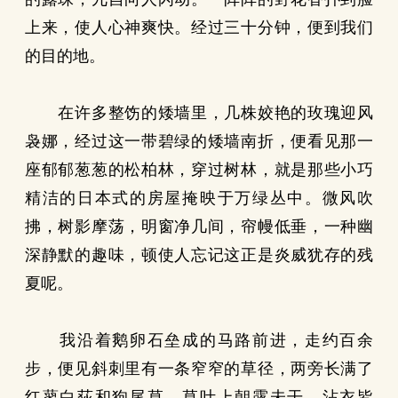
上来，使人心神爽快。经过三十分钟，便到我们
的目的地。
在许多整饬的矮墙里，几株姣艳的玫瑰迎风
袅娜，经过这一带碧绿的矮墙南折，便看见那一
座郁郁葱葱的松柏林，穿过树林，就是那些小巧
精洁的日本式的房屋掩映于万绿丛中。微风吹
拂，树影摩荡，明窗净几间，帘幔低垂，一种幽
深静默的趣味，顿使人忘记这正是炎威犹存的残
夏呢。
我沿着鹅卵石垒成的马路前进，走约百余
步，便见斜刺里有一条窄窄的草径，两旁长满了
红蓼白荻和狗尾草，草叶上朝露未干，沾衣皆