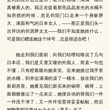
真够累人的。我正在提着那亮晶晶发光的水桶不
知所措的时候，忽见邻院门口走来一个身躯胖
大，满面和气的日本女人，——那正是我们头一
次拜访的邻居胖太太——我们不知道她姓什么，
可是我们赠送她这个绰号，总是很适合吧！
她走到我们面前，向我们咕哩咕噜说了几句
日本话，我们是又聋又哑的外国人，简直一句也
不懂，只有瞪着眼向她呆笑。后来她接过我手里
的水桶，到井边满满的汲了一桶水，放在我们的
新厨房里。她看见我们新买来的锅呀、碗呀，上
面都微微沾了一点灰尘，她便自动的替我们一件
一件洗干净了，又一件件安置得妥妥帖帖，然后
她鞠着躬说声サセラナラ（再见）走了。