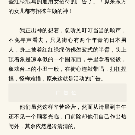
些红绿纸写的雇用女招待的广告了。！原来东方
的女儿都有招徕主顾的神！
我正出神的想着，忽听见叮叮当当的响声，
不免寻声看去，只见街心有两个年青的日本男
人，身上披着红红绿绿仿佛袈裟式的半臂，头上
顶着象是凉伞似的一个圆东西，手里拿着铙钹，
象戏台上的小丑一般，在街心连敲带唱，扭扭捏
捏，怪样难描，原来这就是活动的广告。
广告位
他们虽然这样辛苦经营，然而从清晨到中午
还不见一个顾客光临，门前除却他们自己作出热
闹外，其余依然是冷清清的。