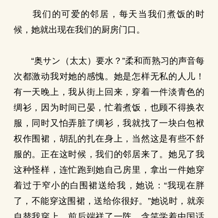
我们的可爱的邻居，每天当我们煮饭的时
候，她就出现在我们的厨房门口。
“奥サン（太太）要水？”柔和而熟习的声音每
次都激动我对她的感愧。她是怎样无私的人儿！
有一天晚上，我从街上回来，穿着一件淡青色的
绸衫，因为时间已晏，忙着煮饭，也顾不得换衣
服，同时又怕弄脏了绸衫，我就找了一块白包袱
权作围裙，胡乱的扎在身上，当然这是有些不舒
服的。正在这时候，我们的邻居来了。她见了我
这种怪样，连忙跑到她自己房里，拿出一件她穿
着过于窄小的白围裙送给我，她说：“我现在胖
了，不能穿这围裙，送给你很好。”她说时，就亲
自替我穿上，前后端祥了一阵，含笑学着中国话