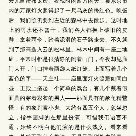
云兀自密布太虚。夜晚时的西方的天，被东京市
内的万家灯火照得起了一尺乌灰的绛红色。晚饭
后，我们照例要到左近的森林中去散步。这时地
上的雨水还不曾干，我们各人都换上破旧的皮
鞋，拿着雨伞，踏着泥滑的石子路走去。不久就
到了那高矗入云的松林里。林木中间有一座土地
庙，平常时都是很清静的闭着山门，今夜却见庙
门大开，门口挂着两盏大纸灯笼。上面写着几个
蓝色的字——天主社——庙里面灯火照耀如同白
昼，正殿上搭起一个简单的戏台，有几个戴着假
面具的穿着彩衣的男人——那面具有的象龟精鳖
怪，有的象判官小鬼。大约有四五个人，忽坐忽
立，指手画脚的在那里扮演，可惜我们语言不
通，始终不明白他们演的是什么戏文。看来看