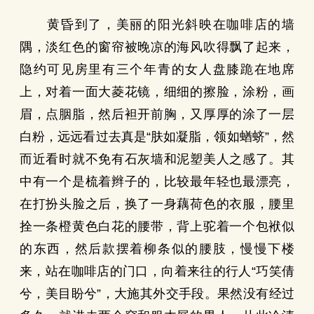
黄昏到了，美丽的阳光斜映在咖啡店的墙
隅，淡红色的窗帘被晚凉的海风吹得飘了起来，
隐约可见房里有三个年青的女人盘膝跪在地席
上，对着一面大菱花镜，细细的擦脸，涂粉，画
眉，点胭脂，然后袒开前胸，又厚厚的涂了一层
白粉，远远看过去真是“肤如凝脂，领如蝤蛴”，然
而近看时就不免有石灰墙和泥塑美人之感了。其
中有一个是梳着辫子的，比较最年轻也最漂亮，
在打扮头脸之后，换了一身藕荷色的衣服，腰里
拴一条橙黄色白花的腰带，背上驼着一个包袱似
的东西，然后款摆着柳条似的腰肢，慢慢下楼
来，站在咖啡店的门口，向着来往的行人“巧笑倩
兮，美目盼兮”，大施其外交手段。果然没有经过