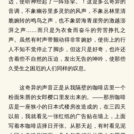
边，使听神经起了一阵痉挛。！这是多么奇异的
音调，不象幽谷里多灵韵的风声，不象丛林里清
脆婉转的鸣鸟之声，也不象碧海青崖旁的激越澎
湃之声……而只是为衣食而奋斗的劳苦挣扎之
声。虽然有时声带颤动得非常婉妙，使街上的行
人不知不觉停止了脚步，但这只是好奇，也许还
含着些不自然的压迫，发出无告的呻吟，使那些
久受生之困厄的人们同样的叹息。
这奇异的声音正是从我隔壁的咖啡店里一个
粉面朱唇的女郎樱口里发出来的。——那所咖啡
店是一座狭小的日本式楼房改造成的，在三四天
以前，我就看见一张红纸的广告贴在墙上，上面
写着本咖啡店择日开张。从那天起，有时看见泥