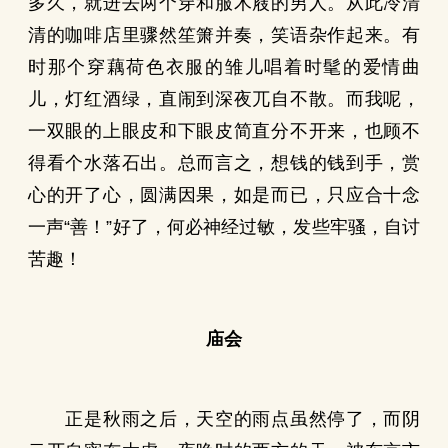
多久，就进去两个穿和服木屐的男人。从此冷清
清的咖啡店里骤然笙箫并奏，笑语杂作起来。有
时那个穿藕荷色衣服的雏儿唱着时髦的爱情曲
儿，灯红酒绿，直闹到深夜兀自不散。而我呢，
一双眼的上眼皮和下眼皮简直分不开来，也顾不
得看个水落石出。总而言之，想钱的钱到手，赏
心的开了心，圆满因果，如是而已，只应合十念
一声“善！”好了，何必神经过敏，发些牢骚，自讨
苦趣！
庙会
正是秋雨之后，天空的雨点虽然停了，而阴