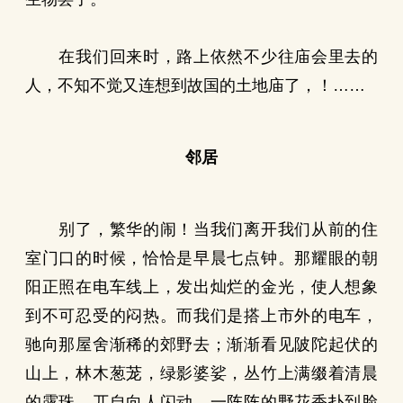
在我们回来时，路上依然不少往庙会里去的
人，不知不觉又连想到故国的土地庙了，！……
邻居
别了，繁华的闹！当我们离开我们从前的住
室门口的时候，恰恰是早晨七点钟。那耀眼的朝
阳正照在电车线上，发出灿烂的金光，使人想象
到不可忍受的闷热。而我们是搭上市外的电车，
驰向那屋舍渐稀的郊野去；渐渐看见陂陀起伏的
山上，林木葱茏，绿影婆娑，丛竹上满缀着清晨
的露珠，兀自向人闪动。一阵阵的野花香扑到脸