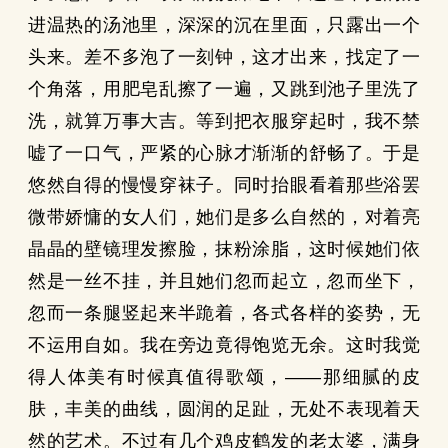
进温热的汤池里，深深的沉在里面，只露出一个
头来。差不多泡了一刻钟，这才出来，找定了一
个角落，用肥皂乱擦了一遍，又跳到池子里洗了
洗，就算万事大吉。等到把衣服穿起时，我不禁
嘘了一口气，严紧的心脉才渐渐的舒畅了。于是
悠然自得的慢慢穿袜子。同时抬眼看着那些浴罢
微带娇慵的女人们，她们是多么自然的，对着亮
晶晶的壁镜理发擦脸，抹粉涂脂，这时候她们依
然是一丝不挂，并且她们忽而起立，忽而坐下，
忽而一条腿竖起来半跪着，各式各样的姿势，无
不运用自如。我在旁边竟得饱览无余。这时我觉
得人体美有时候真值得歌颂，——那细腻的皮
肤，丰美的曲线，圆润的足趾，无处不表现着天
然的艺术。不过有几个鸡皮鹤发的老太婆，满身