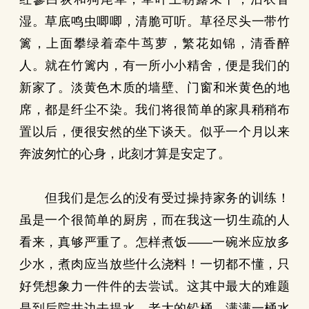
湿。草底鸣虫唧唧，清脆可听。草径尽头一带竹
篱，上面攀绿着牵牛茑萝，繁花如锦，清香醉
人。就在竹篱内，有一所小小精舍，便是我们的
新家了。淡黄色木质的墙壁、门窗和米黄色的地
席，都是纤尘不染。我们将很简单的家具稍稍布
置以后，便很安然的坐下谈天。似乎一个月以来
奔波匆忙的心身，此刻才算是安定了。
但我们是怎么的没有受过操持家务的训练！
虽是一个很简单的厨房，而在我这一切生疏的人
看来，真够严重了。怎样煮饭——一碗米应放多
少水，煮肉应当放些什么浇料！一切都不懂，只
好凭想象力一件件的去尝试。这其中最大的难题
是到后院井边去提水，老大的铅桶，满满一桶水