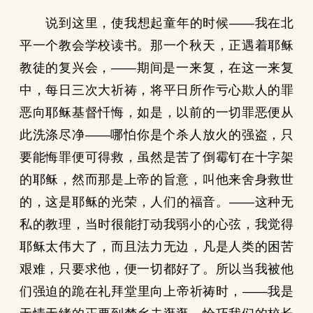
说到这里，使我想起童年的时候——我在北
平一个教会学校读书。那一个秋天，正遇着耶稣
教徒的复兴会，——期间是一来复，在这一来复
中，每日三次大祈祷，将平日所作亏心欺人的罪
恶向耶稣基督忏悔，如是，以前的一切罪恶便从
此洗涤尽净——哪怕你是个杀人放火的强盗，只
要能悔罪便可得救，虽然是苦了倒霉钉在十字架
的耶稣，然而那是上帝的旨意，叫他来舍身救世
的，这是耶稣的光荣，人们的福音。——这种无
私的教理，当时很能打动我弱小的心弦，我觉得
耶稣太伟大了，而且法力无边，凡是人类的困苦
艰难，只要求他，便一切都好了。所以当我被他
们强迫的跪在礼拜堂里向上帝祈祷时，——我是