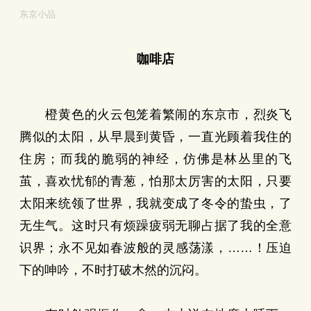
东京小品
咖啡店
橙黄色的火云包笼着繁闹的东京市，烈炎飞
腾似的太阳，从早晨到黄昏，一直光顾着我住的
住房；而我的脆弱的神经，仿佛是林丛里的飞
茧，喜欢忧郁的青葱，怕那太厉害的太阳，只要
太阳来统领了世界，我就变成了冬令的蛰虫，了
无生气。这时只有烦躁疲弱无聊占据了我的全意
识界；永不见如春波般的灵感荡漾，……！压迫
下的呻吟，不时打破木然的沉闷。