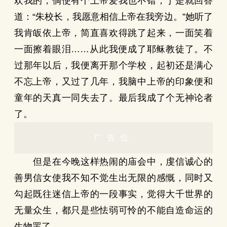
欢我的，倘使有个上帝爱我也不错，于是就回答
道：“朱校长，我愿意相信上帝在我旁边。”她听了
我肯皈依上帝，简直喜欢得跳了起来，一面笑着
一面擦着眼泪……从此我便成了耶稣教徒了。不
过那年以后，我便离开那个学校，起初还是满心
不忘上帝，又过了几年，我脑中上帝的印象便和
童年的天真一同失去了。最后我成了个无神论者
了。
广告位
但是在今晚这样热闹的庙会中，虔信诚心的
善男信女使我不知不觉生出无限的感慨，同时又
勾起既往迷信上帝的一段事实，觉得大千世界的
无量众生，都只是些怯弱可怜的不能自造命运的
生物罢了。