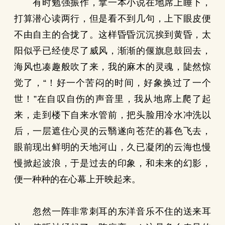
有时勉强振作，拿一本小说在地席上睡下，
打算潜心读两行，但是看不到几句，上下眼皮便
不由自主的合拢了。这样昏昏沉沉挨到黄昏，太
阳似乎已经使尽了威风，渐渐的偃旗息鼓回去，
海风也凑趣般吹了来，我的麻木的灵魂，陡然惊
觉了，“！好一个苦闷的时间，好象换过了一个
世！”在自叹自伤的声音里，我从地席上爬了起
来，走到楼下自来水管前，把头脸用冷水冲洗以
后，一层遮住心灵的云翳遂向苍茫的暮色飞去，
眼前现出鲜明的天地河山，久已凝闭的云海也慢
慢掀起波浪，于是过去的印象，和未来的幻影，
便一种种的在心幕上开映起来。
忽然一阵非常刺耳的东洋音乐不住的送来耳