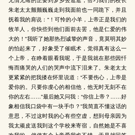
无情无绪的正要到梦乡去逛逛，恰巧我们的校长
朱老太太颤颤巍巍走到我面前也一同跪下，并且
抚着我的肩说：“！可怜的小羊，上帝正是我们的
牧羊人，你快些到他们面前去罢，他是仁爱的伟
大的！”我听了她那热烈诚挚的声音，竟莫明其妙
的怕起来了，好象受了催眠术，觉得真有这么一
个上帝，在睁着眼看我呢，于是我就在那些因忏
悔而痛哭的人们的哭声中流下泪来了。朱老太太
更紧紧的把我搂在怀里说道：“不要伤心，上帝是
爱你的。只要你虔心的相信他，他无时无刻不在
你的左右……”最后她又问我：“你信上帝？……好
象相信我口袋中有一块手巾？”我简直不懂这话的
意思，不过这时我的心有些空虚，想到母亲因为
我太顽皮送我到这个学校来寄宿，自然她是不喜