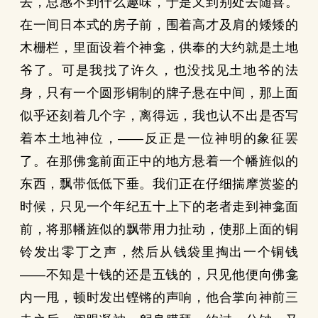
去，总感不到什么趣味，于是又到别处去随喜。
在一间日本式的房子前，围着高才及肩的矮矮的
木栅栏，里面设着个神龛，供奉的大约就是土地
爷了。可是我找了许久，也没找见土地爷的法
身，只有一个圆形铜制的牌子悬在中间，那上面
似乎还刻着几个字，离得远，我也认不出是否写
着本土地神位，——反正是一位神明的象征罢
了。在那佛龛前面正中的地方悬着一个幡旌似的
东西，飘带低低下垂。我们正在仔细揣摩赏鉴的
时候，只见一个年纪五十上下的老者走到神龛面
前，将那幡旌似的飘带用力扯动，使那上面的铜
铃发出零丁之声，然后从钱袋里掏出一个铜钱
——不知是十钱的还是五钱的，只见他便向佛龛
内一甩，顿时发出铿锵的声响，他合掌向神前三