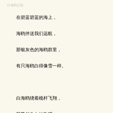
白海鸥之歌
在碧蓝碧蓝的海上，
海鸥伴送我们远航，
那银灰色的海鸥群里，
有只海鸥白得像雪一样。
白海鸥绕着桅杆飞翔，