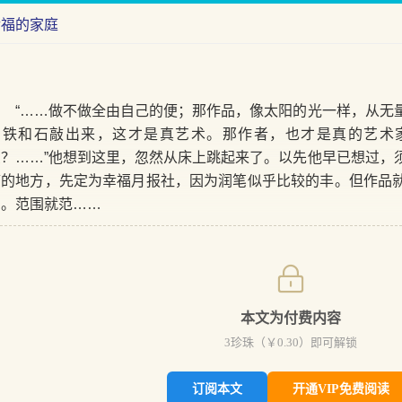
幸福的家庭
“……做不做全由自己的便；那作品，像太阳的光一样，从无
用铁和石敲出来，这才是真艺术。那作者，也才是真的艺术
么？……”他想到这里，忽然从床上跳起来了。以先他早已想过，
稿的地方，先定为幸福月报社，因为润笔似乎比较的丰。但作品
的。范围就范……
本文为付费内容
3
珍珠（￥
0.30
）即可解锁
订阅本文
开通VIP免费阅读