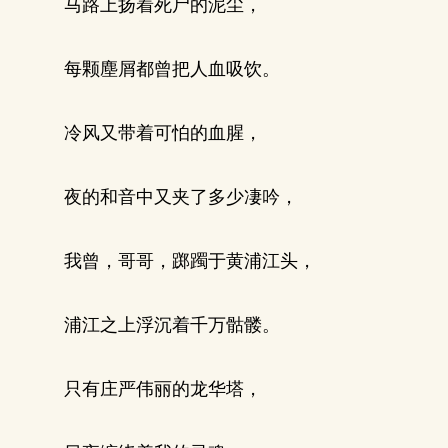
马路上扬着死尸的泥尘，
每颗塵屑都曾把人血吸饮。
冷风又带着可怕的血腥，
夜的和音中又夹了多少凄吟，
我曾，哥哥，踯躅于黄浦江头，
浦江之上浮沉着千万骷髅。
只有庄严伟丽的龙华塔，