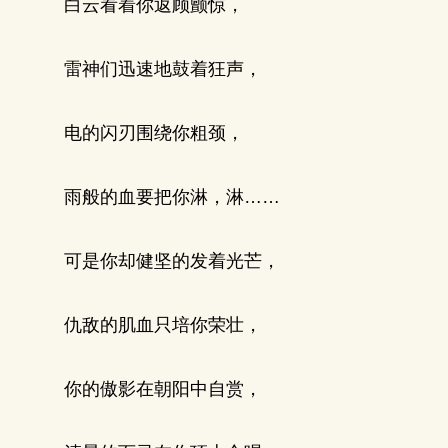
白云看着你返顾颤惊，
雷神们迅速地鼓着狂声，
电的闪刃围绕你粗颈，
雨般的血要把你淋，淋……
可是你却健坚的发着光芒，
仇敌的肌血只培你荣壮，
你的傲影在朝阳中自赏，