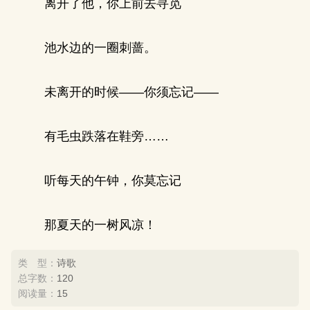
离开了他，你上前去寻觅
池水边的一圈刺蔷。
未离开的时候——你须忘记——
有毛虫跌落在鞋旁……
听每天的午钟，你莫忘记
那夏天的一树风凉！
类 型：
诗歌
总字数：
120
阅读量：
15