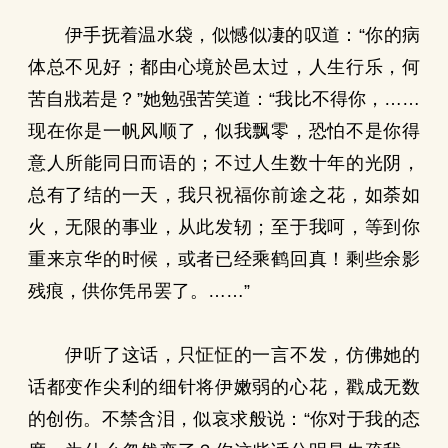
伊手抚着温水袋，似憾似凄的叹道：“你的病
体总不见好；都由心境於邑太过，人生行乐，何
苦自戕若是？”她勉强苦笑道：“我比不得你，……
现在你是一帆风顺了，似我飘零，恐怕不是你得
意人所能同日而语的；不过人生数十年的光阴，
总有了结的一天，我只祝福你前途之花，如荼如
火，无限的事业，从此发轫；至于我呵，等到你
重来京华的时候，或者已经乘鹤回真！剩些余影
残痕，供你凭吊罢了。……”
伊听了这话，只怔怔的一言不发，仿佛她的
话都变作尖利的细针将伊嫩弱的心花，戳成无数
的创伤。不禁含泪，似哀求般说：“你对于我的态