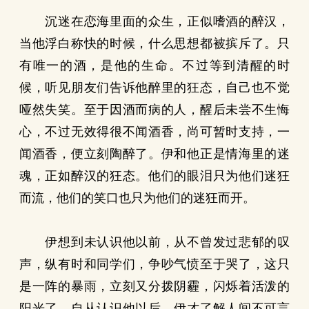
沉迷在恋海里面的众生，正似嗜酒的醉汉，
当他浮白称快的时候，什么思想都被摈斥了。只
有唯一的酒，是他的生命。不过等到清醒的时
候，听见朋友们告诉他醉里的狂态，自己也不觉
哑然失笑。至于因酒而病的人，醒后未尝不生悔
心，不过无效得很不闻酒香，尚可暂时支持，一
闻酒香，便立刻陶醉了。伊和他正是情海里的迷
魂，正如醉汉的狂态。他们的眼泪只为他们迷狂
而流，他们的笑口也只为他们的迷狂而开。
伊想到未认识他以前，从不曾发过悲郁的叹
声，纵有时和同学们，争吵气愤至于哭了，这只
是一阵的暴雨，立刻又分拨阴霾，闪烁着活泼的
阳光了。自从认识他以后，伊才了解人间不可言