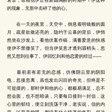
哀音，谁相信伊正在新婚陶醉的时期中？伊这种
的现象，无形中击碎了他的心。
在一天的夜里，天空中，倒悬着明镜般的圆
月，疏星欲敛还亮的，隐约于云幕的背后，伊悄
然坐在沙发上，看他伏案作稿，满蓄爱意的快感
使伊不禁微笑了。但当伊笑意才透到眉梢头，忽
然又想到往事了。伊回忆到和他恋爱的经过——
最初若有若无的恋感，仿佛阴云里的阴阳
电，忽接忽离，虽也发出闪目的奇光，但终是不
可捉摸的，那时伊和他的心，都极易满足，总不
想会面，也不想晤谈，只要每日接到一封信，这
心里的郁结，便立刻洗荡干净，老实说，信的内