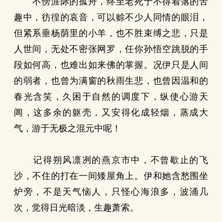
不傍涯际的孤舟，终至老死于不得着落的苦
趣中，彷徨的哀音，可以赊不少人同情的眼泪，
但紧系垂杨荫里的小羊，也不胜束缚之悲，只是
人世间，无处不密张网罗，任你孙悟空跳脱的手
段如何高，也难出如来佛的掌握。况伊只是人间
的弱者，也曾为满窗的秋雨生悲，也曾因温和的
春光含笑，久困于自然的调度下，纵使心游天
阊，这多余的躯壳，又安得化成轻烟，蒸成大
气，游于无极之混元中呢！
记得朔风凛冽的燕京市中，不曾歇止的飞
沙，不住的打在一间矮屋角上。伊和她含愁围坐
炉旁，不是天气恼人，只怪心海浪多，波涌几
次，觉得日光暗淡，生趣萧索。