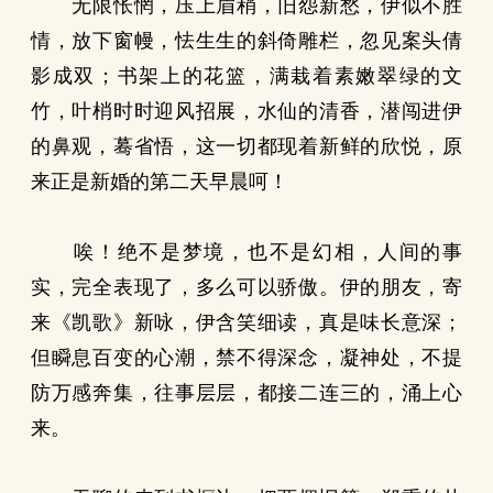
无限怅惘，压上眉稍，旧怨新愁，伊似不胜
情，放下窗幔，怯生生的斜倚雕栏，忽见案头倩
影成双；书架上的花篮，满栽着素嫩翠绿的文
竹，叶梢时时迎风招展，水仙的清香，潜闯进伊
的鼻观，蓦省悟，这一切都现着新鲜的欣悦，原
来正是新婚的第二天早晨呵！
唉！绝不是梦境，也不是幻相，人间的事
实，完全表现了，多么可以骄傲。伊的朋友，寄
来《凯歌》新咏，伊含笑细读，真是味长意深；
但瞬息百变的心潮，禁不得深念，凝神处，不提
防万感奔集，往事层层，都接二连三的，涌上心
来。