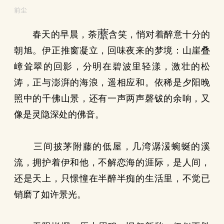
前尘
春天的早晨，荼
含笑，悄对着醉意十分的
朝旭。伊正推窗凝立，回味夜来的梦境：山崖叠
嶂耸翠的回影，分明在碧波里轻漾，激壮的松
涛，正与澎湃的海浪，遥相应和。依稀是夕阳晚
照中的千佛山景，还有一声两声磬钹的余响，又
像是灵隐深处的佛音。
三间披茅附藤的低屋，几湾潺湲蜿蜒的溪
流，拥护着伊和他，不解恋海的涯际，是人间，
还是天上，只憬憧在半醉半痴的生活里，不觉已
销磨了如许景光。