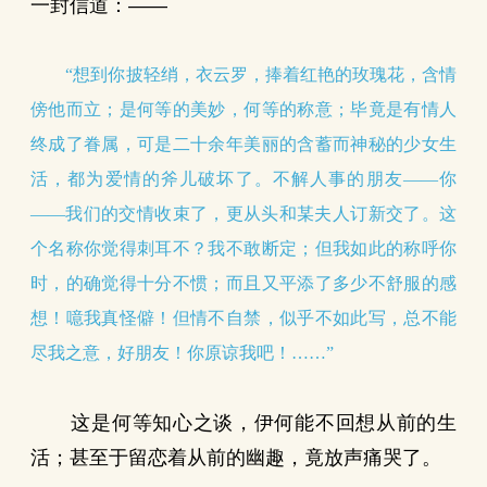
一封信道：——
“想到你披轻绡，衣云罗，捧着红艳的玫瑰花，含情
傍他而立；是何等的美妙，何等的称意；毕竟是有情人
终成了眷属，可是二十余年美丽的含蓄而神秘的少女生
活，都为爱情的斧儿破坏了。不解人事的朋友——你
——我们的交情收束了，更从头和某夫人订新交了。这
个名称你觉得刺耳不？我不敢断定；但我如此的称呼你
时，的确觉得十分不惯；而且又平添了多少不舒服的感
想！噫我真怪僻！但情不自禁，似乎不如此写，总不能
尽我之意，好朋友！你原谅我吧！……”
这是何等知心之谈，伊何能不回想从前的生
活；甚至于留恋着从前的幽趣，竟放声痛哭了。