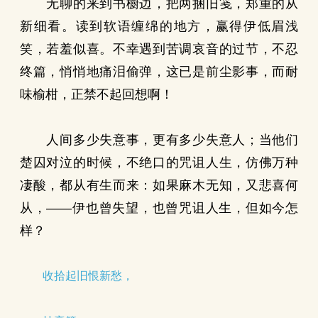
无聊的来到书橱边，把两捆旧笺，郑重的从
新细看。读到软语缠绵的地方，赢得伊低眉浅
笑，若羞似喜。不幸遇到苦调哀音的过节，不忍
终篇，悄悄地痛泪偷弹，这已是前尘影事，而耐
味榆柑，正禁不起回想啊！
人间多少失意事，更有多少失意人；当他们
楚囚对泣的时候，不绝口的咒诅人生，仿佛万种
凄酸，都从有生而来：如果麻木无知，又悲喜何
从，——伊也曾失望，也曾咒诅人生，但如今怎
样？
收拾起旧恨新愁，