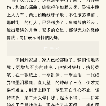
怨，和满心屈曲，缠搅得伊如腾云雾。昏沉中跳
上人力车，两泪如断线珠子般，不住滚落襟前，
那时街上的行人，已经稀少了，鱼鳞般的丝云，
透出暗淡的月色，繁多的众星，都似无力的微睁
倦眼，向伊表示可怜的闪烁。
广告位
伊回到家里，家人已经都睡了。静悄悄地四
境，更增加不少的凄凉，伊悄对银灯，拈起秃
笔，在一张纸上，一壁乱涂，一壁垂泪，一张纸
弄得墨泪模糊。直到壁上的钟敲了三点，伊才觉
倦惰难支，到床上睡了，梦里兀自伤心不止。辗
转终夜，第二天头晕目涨，起床不得，——伊本
约今天早晨找他去，现在病了去不得，一半也因