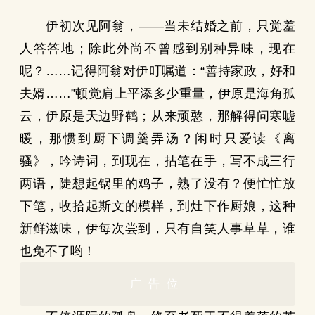
伊初次见阿翁，——当未结婚之前，只觉羞
人答答地；除此外尚不曾感到别种异味，现在
呢？……记得阿翁对伊叮嘱道：“善持家政，好和
夫婿……”顿觉肩上平添多少重量，伊原是海角孤
云，伊原是天边野鹤；从来顽憨，那解得问寒嘘
暖，那惯到厨下调羹弄汤？闲时只爱读《离
骚》，吟诗词，到现在，拈笔在手，写不成三行
两语，陡想起锅里的鸡子，熟了没有？便忙忙放
下笔，收拾起斯文的模样，到灶下作厨娘，这种
新鲜滋味，伊每次尝到，只有自笑人事草草，谁
也免不了哟！
广告位