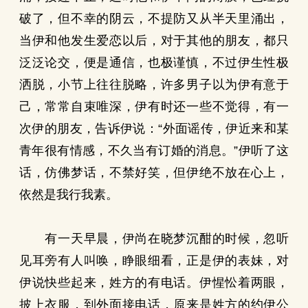
破了，但不幸的阴云，不提防又从半天里涌出，
当伊和他发生爱恋以后，对于其他的朋友，都只
泛泛论交，便是通信，也极谨慎，不过伊生性极
洒脱，小节上往往脱略，许多男子以为伊有意于
己，常常自束唯深，伊有时还一些不觉得，有一
次伊的朋友，告诉伊说：“外面谣传，伊近来和某
青年很有情感，不久当有订婚的消息。”伊听了这
话，仿佛梦话，不禁好笑，但伊绝不放在心上，
依然是我行我素。
有一天早晨，伊尚在晓梦沉酣的时候，忽听
见耳旁有人叫唤，睁眼细看，正是伊的表妹，对
伊说快些起来，姓方的有电话。伊惺忪着两眼，
披上衣服，到外面接电话，原来是姓方的约伊公