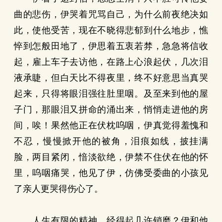
曲的悲伤，伊哭着咒骂自己，为什么前夜绝决如
此，使他受苦，现在不晓得悲郁到什么地步，憔
悴到怎般田地了，伊思着五衷若棼，急急将信收
起，雇上车子去访他，在路上心浪起伏，几次泪
液承睫，但白天比不得夜里，终不好意思当真哭
起来，只得将眼泪强往肚里咽。及至来到他的屋
子门，那眼泪又拼命的涌出来，悄悄走进他的房
间，唉！果然他正在伏枕呜咽，伊真觉得羞愧和
不忍，慢慢掀开他的被角，泪痕如线，披挂满
脸，两目紧闭，愔淡欲绝，伊禁不住伏在他的怀
里，呜咽痛哭，他见了伊，仿佛受委曲的小孩见
了亲人更哭得伤心了。
人生有限的精神，经得起几许销磨？伊和他