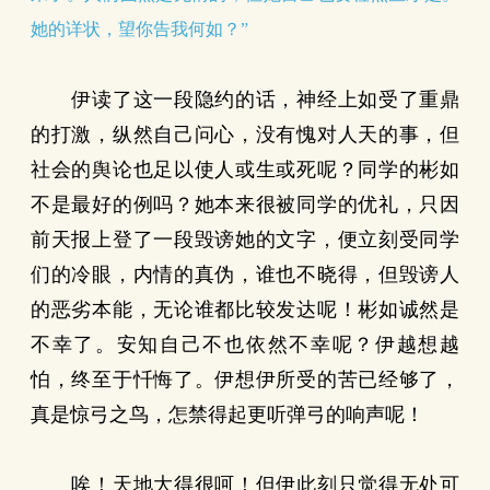
她的详状，望你告我何如？”
伊读了这一段隐约的话，神经上如受了重鼎
的打激，纵然自己问心，没有愧对人天的事，但
社会的舆论也足以使人或生或死呢？同学的彬如
不是最好的例吗？她本来很被同学的优礼，只因
前天报上登了一段毁谤她的文字，便立刻受同学
们的冷眼，内情的真伪，谁也不晓得，但毁谤人
的恶劣本能，无论谁都比较发达呢！彬如诚然是
不幸了。安知自己不也依然不幸呢？伊越想越
怕，终至于忏悔了。伊想伊所受的苦已经够了，
真是惊弓之鸟，怎禁得起更听弹弓的响声呢！
唉！天地大得很呵！但伊此刻只觉得无处可