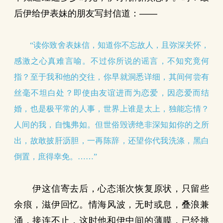
后伊给伊表妹的朋友写封信道：——
“读你致舍表妹信，知道你不忘故人，且弥深关怀，
感激之心真难言喻。不过你所说的谣言，不知究竟何
指？至于我和他的交往，你早就洞悉详细，其间何尝有
丝毫不坦白处？即使由友谊进而为恋爱，因恋爱而结
婚，也是极平常的人事，世界上谁是太上，独能忘情？
人间的我，自愧弗如。但世俗毁谤绝非深知如你的之所
出，故敢披肝沥胆，一再陈辞，还望你代我洗涤，黑白
倒置，庶得幸免。……”
伊这信寄去后，心态渐次恢复原状，只留些
余痕，滋伊回忆。情海风波，无时或息，叠浪兼
涌，接连不止，这时他和伊中间的薄膜，已经挑