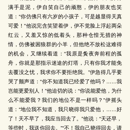
满手是泥，伊自笑自己的顽憨，伊的朋友也笑
道：“你仿佛只有六岁的小孩子，可是越显得天真
可爱！”他说完含笑望着伊，伊不觉脸上浮起两朵
红云，又羞又惊的低着头，那种仓惶无措的神
情，仿佛被困狼群的小羊，但他绝不放松这难得
的机会，又继续着道：“我原是夤夜奔前程的孤
舟，你就是那指示迷途的灯塔，只有你我才能免
去覆没之忧，我求你不要拒绝我。”伊急得几乎要
哭了颤声道：“你不知道我已经爱了他吗？……我
岂能更爱别人！”他迫切的说：“你说能爱他，为什
么不能爱我？我们的地位不是一样吗？”伊摇头
道：“地位我不知道，我只晓得我只爱他，……好
了！天不早了，我应当回去了。”他说：“天还早，
等些时，我送你回去。”“不！我自己晓得回去，请