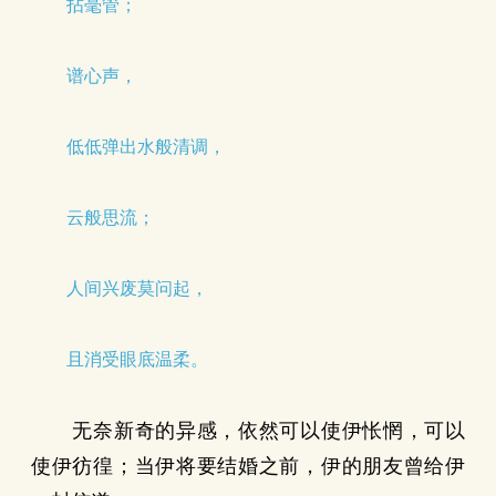
拈毫管；
谱心声，
低低弹出水般清调，
云般思流；
人间兴废莫问起，
且消受眼底温柔。
无奈新奇的异感，依然可以使伊怅惘，可以
使伊彷徨；当伊将要结婚之前，伊的朋友曾给伊