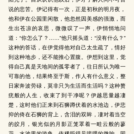
说的悲苦。伊记得有一次，正是初秋的明月夜，
他和伊在公园里闲散，他忽然因美感的强激，而
生出苍凉的哀思，微微叹了一声，伊悄悄地问
道：“你怎么了？……”他只摇头道：“没有什么？”
这种的答话，在伊觉得他对自己太生疏了，情好
到这种地步，还不能推心置腹。伊想到这里，觉
得自己真是天地间的孤零者了，往日所认为唯一
可靠的他，结果终至于斯，作人有什么意义，整
日家奔波劳碌，莫非只为生活而生活吗？这种赘
疣般的人生，收束了到干净呢？伊越思量越凄
楚，这时他们正来到石狮蹲伏着的水池边，伊悲
抑的倚在石狮的背上，含泪的双眸，凄对着当空
的皎月，银光似的月影正笼罩着一畦云般的蓼
花，水池里的游鱼，依稀听得见唼喋的微响，园