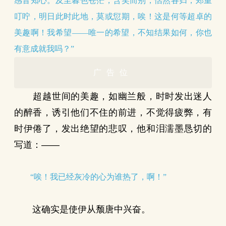
感音知心。及至暮色苍茫，含笑而别，恬然各归，郑重
叮咛，明日此时此地，莫或愆期，唉！这是何等超卓的
美趣啊！我希望——唯一的希望，不知结果如何，你也
有意成就我吗？”
广告位
超越世间的美趣，如幽兰般，时时发出迷人
的醉香，诱引他们不住的前进，不觉得疲弊，有
时伊倦了，发出绝望的悲叹，他和泪濡墨恳切的
写道：——
“唉！我已经灰冷的心为谁热了，啊！”
这确实是使伊从颓唐中兴奋。