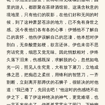
里的游人，都群聚在茶肆酒馆前。这满含秋意的
境地里，只有他们的双影，在他们好和无间的时
候，到了这种萧瑟苍凉的地方，已不免有身世之
感。况今夜他们各有各的心事：伊憾他不了解自
己的衷怀，他伤伊误解自己的悲凄，他本想对伊
剖白，无奈酸楚如梗，欲言还休。伊也未尝不思
穷诘究竟，细思又觉无味。因此悄默相对，伊终
久落下泪来，伤感既深，求解脱的心，忽然如电
光一闪，照见人生究竟，大有放下屠刀，立地成
佛之思，把痴恋之柔丝，用锋利的智慧刀，一齐
割断，立刻离开那蹲伏的石狮子，很斩决的对他
道：“我已倦了，先回去吧！”他这时的伤感绝不在
伊之下，看了伊这种绝决的神气，更觉难堪，也
一言不发的走了。伊孤孤零零出了园门，万种幽