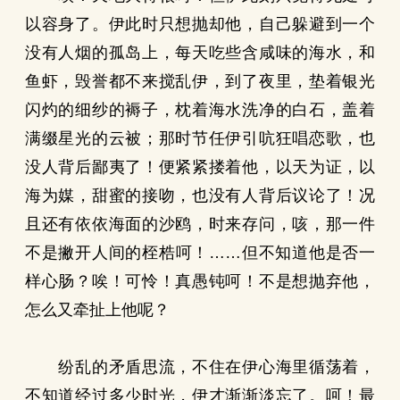
以容身了。伊此时只想抛却他，自己躲避到一个
没有人烟的孤岛上，每天吃些含咸味的海水，和
鱼虾，毁誉都不来搅乱伊，到了夜里，垫着银光
闪灼的细纱的褥子，枕着海水洗净的白石，盖着
满缀星光的云被；那时节任伊引吭狂唱恋歌，也
没人背后鄙夷了！便紧紧搂着他，以天为证，以
海为媒，甜蜜的接吻，也没有人背后议论了！况
且还有依依海面的沙鸥，时来存问，咳，那一件
不是撇开人间的桎梏呵！……但不知道他是否一
样心肠？唉！可怜！真愚钝呵！不是想抛弃他，
怎么又牵扯上他呢？
纷乱的矛盾思流，不住在伊心海里循荡着，
不知道经过多少时光，伊才渐渐淡忘了。呵！最