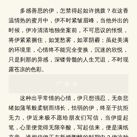
多感善思的伊，怎禁得起如许挑拨？在这香
温情热的蜜月中，伊不时紧皱眉峰，当他外出的
时候，伊冷清清地独坐案前，不可思议的怅恨，
将伊紧紧捆住，如笼愁雾，如罩阴霾；虽处美满
的环境里，心情终不能完全变换，沉迷的欣悦，
只是刹那的异感，深镂骨髓的人生咒诅，不时现
露苍凉的色彩。
广告位
这种出乎常情的心情，伊只想强忍，无奈悲
绪如蒲苇般柔韧而绵长，怯弱的伊，终至于抗拒
无力，伊近来极不愿给朋友们写信，当伊提起
笔，心里便觉得无限辛酸，写起信来，便是满纸