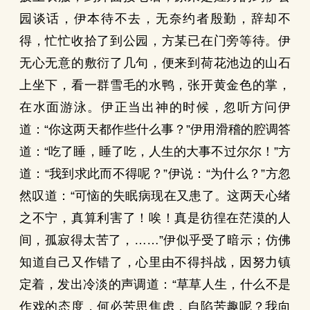
园谈话，伊本待不去，无奈约者殷勤，辞却不
得，忙忙收拾了到公园，方某已在门旁等待。伊
无心无意的敷衍了几句，便来到荷花池边的山石
上坐下，看一群雪毛的水鸭，张开黄金色的掌，
在水面游泳。伊正当出神的时候，忽听方问伊
道：“你这两天都作些什么事？”伊用滑稽的腔调答
道：“吃了睡，睡了吃，人生的大事不过尔尔！”方
道：“我到求此而不得呢？”伊说：“为什么？”方忽
然叹道：“可恼的失眠病现在又患了。这两天心绪
之不宁，真算利害了！唉！真是彷徨在茫漠的人
间，孤寂得太苦了，……”伊似乎受了暗示；仿佛
知道自己又作错了，心里由不得抖战，因努力镇
定着，发出冷淡的声调道：“草草人生，什么不是
作戏的态度，何必苦思焦虑，自陷苦趣呢？我向