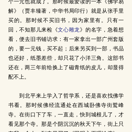
个一元也就成了。那时候最爱读的一本《佛学易
解》（贾丰臻著，中华书局印行）就是从张手里
买的。那时候不买旧书，因为家里有。只有一
回，不知那儿来检《
文心雕龙
》的名字，急着想
看，便去旧书铺访求：有一家拿出一部广州套版
的，要一元钱，买不起；后来另买到一部，书品
也还好，纸墨差些，却只花了小洋三角。这部书
还在，两三年前给换上了磁青纸的皮儿，却显得
配不上。
到北平来上学入了哲学系，还是喜欢找佛学
书看。那时候佛经流通处在西城卧佛寺街鹫峰
寺。在街口下了车，一直走，快到城根儿了，才
看见那个寺。那是个阴沉沉的秋天下午，街上只