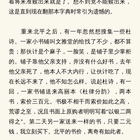
着将来准赎出来就是了。想不到竟不能赎出来，
这是直到现在翻那本字典时常引为遗憾的。
重来北平之后，有一年忽然想搜集一些杜
诗。一家小书铺叫文雅堂的给找了不少，都不算
贵；那伙计是个麻子，一脸笑，是铺子里少掌柜
的。铺子靠他父亲支持，并没有什么好书，去年
他父亲死了，他本人不大内行，让伙计吃了，现
在长远不来了，他不知怎么样。说起杜诗，有一
回，一家书铺送来高丽本《杜律分韵》，两本
书，索价三百元。书极不相干而索价如此之高，
荒谬之至，况且书面上原购者明明写着“以银二两
得之”。第二天另一家送来一样的书，只要二元
钱，我立刻买下。北平的书价，离奇有如此者。