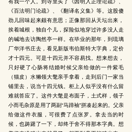
有我一个人。到寺里买了《因明入正理论疏》、
《百法明门论疏》、《翻译名义集》等。这股傻
劲儿回味起来颇有意思；正像那回从天坛出来，
挨着城根，独自个儿，探险似地穿过许多没人走
的碱地去访陶然亭一样。在毕业的那年，到琉璃
厂华洋书庄去，看见新版韦伯斯特大字典，定价
才十四元。可是十四元并不容易找。想来想去，
只好硬了心肠将结婚时候父亲给做的一件紫毛
（猫皮）水獭领大氅亲手拿着，走到后门一家当
铺里去，说当十四元钱。柜上人似乎没有什么留
难就答应了。这件大氅是布面子，土式样，领子
小而毛杂原是用了两副“马蹄袖”拼凑起来的。父亲
给做这件衣服，可很费了点张罗。拿去当的时
候，也踌躇了一下，却终于舍不得那本字典。想