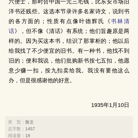
六便士，那时合中国一元三毛钱，比东安市场旧
洋书还贱些。这选本节录许多名家诗文，说到书
的各方面的；性质有点像叶德辉氏《
书林清
话
》，但不像《清话》有系统；他们旨趣原是两
样的。因为买这本书，结识了那掌柜的；他以后
给我找了不少便宜的旧书。有一种书，他找不到
旧的；便和我说，他们批购新书按七五扣，他愿
意少赚一扣，按九扣卖给我。我没有要他这么
办，但是很感谢他的好意。
1935年1月10日
类 型：
散文
总字数：
1457
阅读量：
18