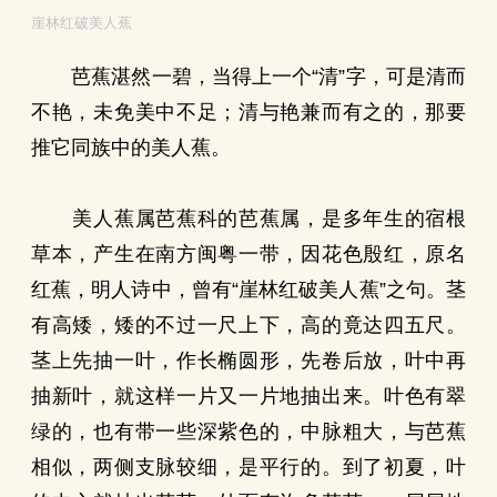
崖林红破美人蕉
芭蕉湛然一碧，当得上一个“清”字，可是清而
不艳，未免美中不足；清与艳兼而有之的，那要
推它同族中的美人蕉。
美人蕉属芭蕉科的芭蕉属，是多年生的宿根
草本，产生在南方闽粤一带，因花色殷红，原名
红蕉，明人诗中，曾有“崖林红破美人蕉”之句。茎
有高矮，矮的不过一尺上下，高的竟达四五尺。
茎上先抽一叶，作长椭圆形，先卷后放，叶中再
抽新叶，就这样一片又一片地抽出来。叶色有翠
绿的，也有带一些深紫色的，中脉粗大，与芭蕉
相似，两侧支脉较细，是平行的。到了初夏，叶