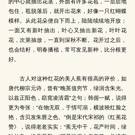
的中心就抽出花茎，外面有许多花苞，一层层地
包住，苞脱落后，就开出花来，好像一只红蝴蝶
模样。从此花朵便自下而上，陆陆续续地开放；
一面又有新叶抽出，叶心又抽出新花，叶叶花
花，次第抽放，一直到深秋不断。花开过之后，
也会结籽，明春播植，常可发见新种，比分根更
好。
古人对这种红花的美人蕉有很高的评价，如
唐代柳宗元诗，曾有“晚英值穷节，绿润含朱光。
以兹正阳色，窈窕凌清霜”之句；韩偓一赋，说得
更为夸张：“在物无双，于情可溺，横波映红脸之
艳，含贝发朱唇之色。”倒是宋代宋祁的《红蕉花
赞》，说得老老实实：“蕉无中干，花产叶间，绿