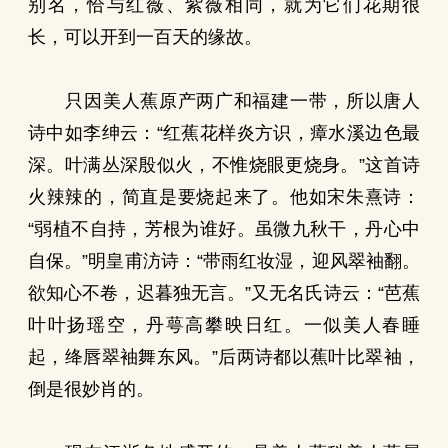
别名，恰与红薇、紫薇相同，就为它们花期很
长，可以开到一百天的缘故。
只因美人蕉原产两广和福建一带，所以唐人
诗中如李绅云：“红蕉花样炎方识，瘴水溪边色最
深。叶满丛深殷似火，不惟烧眼更烧身。”这首诗
火辣辣的，简直是要烧起来了。他如宋朱熹诗：
“弱植不自持，芳根为谁好。虽微九秋干，丹心中
自保。”明皇甫汸诗：“带雨红妆湿，迎风翠袖翻。
欲知心不卷，迟暮独无言。”又无名氏诗云：“芭蕉
叶叶扬瑶空，丹萼高攀映日红。一似美人春睡
起，绛唇翠袖舞东风。”后两诗都以蕉叶比翠袖，
倒是很妙肖的。