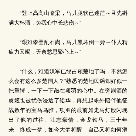
“登上高高山脊梁，马儿腿软已迷茫～且先斟
满大杯酒，免我心中长悲伤～”
“艰难攀登乱石岗，马儿累坏倒一旁～仆人精
疲力又竭，无奈愁思聚心上～”
“什么，难道汉军已经占领楚地了吗，不然怎
么会有这么多楚国人？”熟悉的楚地民谣却好似一
把重锤，一下一下敲在项羽的心中。在旁斟酒的
虞姬也被忧伤浸透了铅华，再想起帐外陪伴他征
战数年的宝马乌骓，项羽的眼前如走马灯般闪现
出了他的过往。壮志豪情，金戈铁马，三十年
来，终成一梦，如今大梦将醒，自己又将如何消