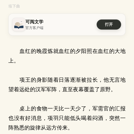
垓下曲
可阅文学
打开
官方客户端
血红的晚霞炼就血红的夕阳照在血红的大地
上。
项王的身影随着日落逐渐被拉长，他无言地
望着远处的汉军军阵，直至夜幕覆盖了原野。
桌上的食物一天比一天少了，军需官的汇报
也没有好消息，项羽只能低头喝着闷酒，突然一
阵熟悉的旋律从远方传来。