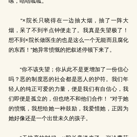
嗦，咭咭呱呱。
“×院长只晓得在一边抽大烟，抽了一阵大
烟，呆了不到半点钟便走了。我真是失望极了！
想不到×院长做医生的也是这么一个无能而且腐化
的东西！”她异常愤慨的把叙述停顿下来了。
“你不该失望；你从此不是更增加了一份信心
吗？恶的制度恶的社会都是恶人的护符。我们年
轻人的纯正可爱的力量，便是我们有自信心，我
们即便是孤立的，但也绝不和他们合作！ ”对于她
的愤慨，我想给她一种鼓励，我爱惜她，正因为
她好像还是一个出世未久的孩子。