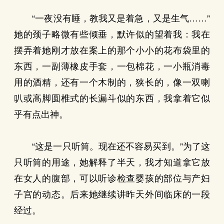
“一夜没有睡，教我又是着急，又是生气……”
她的颈子略微有些倾垂，默许似的望着我：我在
摆弄着她刚才放在案上的那个小小的花布袋里的
东西，一副薄橡皮手套，一包棉花，一小瓶消毒
用的酒精，还有一个木制的，狭长的，像一双喇
叭或高脚圆椎式的长漏斗似的东西，我拿着它似
乎有点出神。
“这是一只听筒。现在还不容易买到。”为了这
只听筒的用途，她解释了半天，我才知道拿它放
在女人的腹部，可以听诊检查婴孩的部位与产妇
子宫的动态。后来她继续讲昨天外间临床的一段
经过。