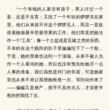
“一个有钱的人家没有孩子，男人讨过一个
妾，还是不生育；又找了一个年轻的猡猡关在家
里。他们从来就不许这个猡猡见人，而且一直奴
使着她做最辛苦最劳累的工作。他们简直把她当
作一个“工具”，像一个土盆或是瓦罐之类的东西。
不幸的在这个贱民的肚子里偏偏结下了一个胎，
于是，她的受难也达到一个顶端。从来不被人当
作一个人看待的她，所以也没有预先给她尽一点
人事的准备。我们虽然是对门的邻居，可是她家
里也从来不肯让我替她检查一次。等到动作来了
——偏偏又是难产，措手不及的当儿，才深更半
夜的把我找了去。