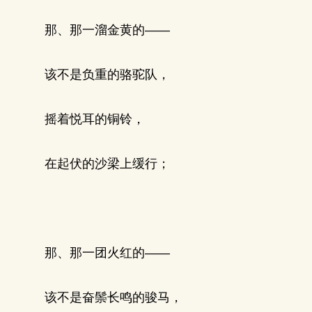
那、那一溜金黄的——
该不是负重的骆驼队，
摇着悦耳的铜铃，
在起伏的沙梁上缓行；
那、那一团火红的——
该不是奋鬃长鸣的骏马，