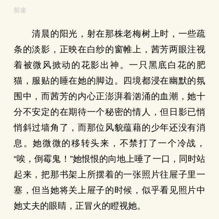
前途
清晨的阳光，射在那株老梅树上时，一些疏
条的淡影，正映在白纱的窗帷上，茜芳两眼注视
着被微风掀动的花影出神。一只黑底白花的肥
猫，服贴的睡在她的脚边。四境都浸在幽默的氛
围中，而茜芳的内心正澎湃着汹涌的血潮，她十
分不安定的在期待一个秘密的情人，但日影已悄
悄斜过墙角了，而那位风貌蕴藉的少年还没有消
息。她微微的移转头来，不禁打了一个冷战，
“唉，倒霉鬼！”她恨恨的向地上唾了一口，同时站
起来，把那书架上所摆着的一张照片往屉子里一
塞，但当她将关上屉子的时候，似乎看见照片中
她丈夫的眼睛，正冒火的瞪视她。