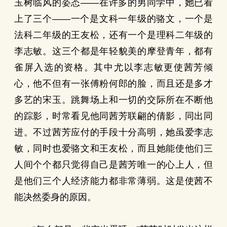
玉树临风的姿态——在许多的男同学中，她已看
上了三个——一个是文科一年级的骆文，一个是
法科二年级的王友松，还有一个是理科二年级的
李志敏。这三个都是年轻貌美的摩登青年，都有
雀屏入选的资格。其中尤以李志敏更使茜芳倾
心，他不但有一张傅粉何郎的脸，而且还是多才
多艺的宋玉。跳舞场上和一切的交际所在不断他
的踪影，时常看见他同茜芳联翩的倩影，同出同
进。不过茜芳应付的手段十分高明，她虽爱李志
敏，同时也爱骆文和王友松，而且她能使他们三
人间个个都只觉得自己是茜芳唯一的心上人，但
是他们三个人经济能力都非常薄弱。这是使茜不
能决然委身的原因。