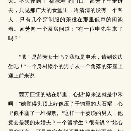
去。不久便到了“福禄寿”的门口。茜芳下车走进
去，只见那广大的食堂里，冷清清的没有一个客
人，只有几个穿制服的茶役在那里低声的闲谈
着。茜芳向一个茶房问道：“有一位申先生来了
吗？”
“哦！是茜芳女士吗？我就是申禾，请到这边
坐吧！”一个身材矮小的男子从一个角落的茶座上
迎上前来说。
茜芳怔怔的站在那里，心想“原来这就是申禾
呵！”她觉得头顶上好像压了千钧重的大石帽，心
里似乎塞了一堆棉絮。“这样一个萎琐的男人，他
竟会是我的未婚夫？一个留学生？很有钱？”她心