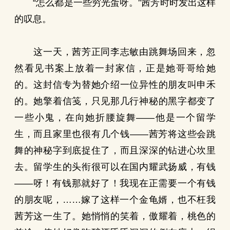
“怎么都是一些穷光蛋呀。”茜芳时时发出这样
的叹息。
这一天，茜芳正同李志敏由跳舞场回来，忽
然看见书案上放着一封家信，正是她哥哥给她
的。这封信专为替她介绍一位异性的朋友叫申禾
的。她擎着信笺，只见那几行神秘的黑字都变了
一些小鬼，在向她折腰旋舞——他是一个留学
生，而且家里也很有几个钱——茜芳将这些会跳
舞的神秘字到底捉住了，而且深深的钻进心坎里
去。留学生的头衔很可以在国内耀武扬威，有钱
——呀！有钱那就好了！我现在正需要一个有钱
的朋友呢，……嫁了这样一个金龟婿，也不枉我
茜芳这一生了。她悄悄的笑着，傲耀着，桃色的