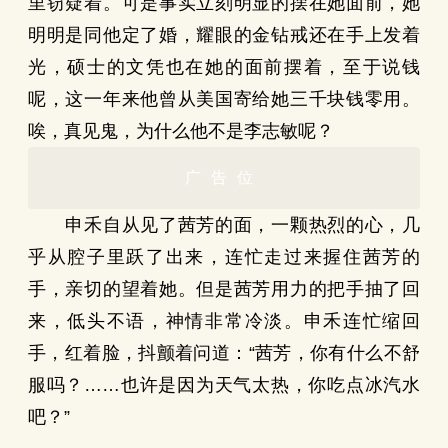
里窃疑着。可是事实立刻明显的摆在她面前，她
明明是同他定了婚，耀眼的金钻戒还在手上发着
光，硕士的文凭也在她的面前摆着，至于说钱
呢，这一年来他曾从美国寄给她三千块钱零用。
唉，真见鬼，为什么他不是李志敏呢？
广告位
申禾自从见了茜芳的面，一颗热烈的心，几
乎从腔子里跃了出来，连忙走过来握住茜芳的
手，亲切的望着她。但是茜芳用力的把手抽了回
来，低头不语，神情非常冷淡。申禾连忙缩回
手，红着脸，抖颤着问道：“茜芳，你有什么不舒
服吗？……也许是因为天气太热，你吃点冰汽水
吧？”