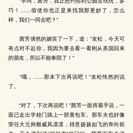
“早呵，茜芳，我正想约你到公园去玩玩，多
巧！……假使你也正是来找我那更妙了，怎么
样，我们一同去吧？”
茜芳倩然的媚笑了一下，道：“友松，今天可
有点对不起你，我因为要去看一看刚从美国回来
的朋友，所以不能奉陪了！”
“哦，……那末下次再说吧！”友松怅然的说
了。
“对了，下次再说吧！”茜芳一面挥着手说，一
面已走出学校门跳上一部黄包车。那车夫也好像
荣任大元帅般威风凛凛，得意扬扬如飞的奔向前