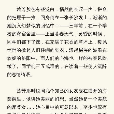
茜芳脸色有些泛白，悄然的长叹一声，拼命
的把屉子一推，回身倒在一张长沙发上，渐渐的
她沉入幻梦似的回忆中：——三年前，在一个学
校的寄宿舍里——正当暮春天气，黄昏的时候，
同学们都下了课，在充满了花香的草坪上，暖风
悄悄的掀起人们轻绸的夹衣，漾起层层的波浪在
软媚的斜阳中。而人们的心海也一样的被春风吹
皱了。同学们三五成群的，在读着一些使人沉醉
的恋情绮语。
茜芳那时也同几个知己的女友躲在盛开的海
棠荫里，谈讲她美丽的幻想。当然她是一个美貌
的摩登女儿，她心目中的可意郎君，至少也应有