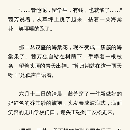
“……管他呢，留学生，有钱，也就够了……”
茜芳说着，从草坪上跳了起来，拈着一朵海棠
花，笑嘻嘻的跑了。
那一丛茂盛的海棠花，现在变成一簇簇的海
棠果了。茜芳独自站在树荫下，手攀着一根枝
条，望着头顶的青天出神。“算归期就在这一两天
呀！”她低声自语着。
六月十二日的清晨，茜芳穿了一件新做好的
妃红色的乔其纱的旗袍，头发卷成波浪式，满面
笑容的走出学校门口，迎头正碰到王友松走来。