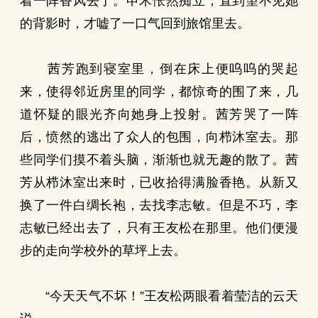
着一阵香风去了。申禾怅然痴立，直到望不见她
的背影时，才嘘了一口气回到旅馆里去。
茜芳跑到寝室里，倒在床上便呜呜的哭起
来，使得邻近房里的同学，都惊奇的围了来，几
道怀疑的眼光齐向她身上投射。茜芳哭了一阵
后，愤然的逃出了众人的包围，向栉沐室去。那
些同学们摸不着头脑，渐渐也就无趣的散了。茜
芳从栉沐室出来时，已收拾得满脸香艳。从新又
换了一件白绸长袍，去找李志敏。但是不巧，李
志敏已经出去了，只有王友松在那里。他们便漫
步的走向学校外的草坪上去。
“今天天气不坏！”王友松两眼看着莹洁的云天