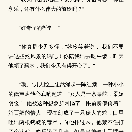
享乐，还有什么伟大的前途吗？”
“好奇怪的哲学！”
“你真是少见多怪，”她冷笑着说，“我们不要
讲这些煞风景的话吧！你陪我出去吃午饭，昨天
他领了薪水，我们今天有得开心了。”
“哦。”男人脸上陡然涌起一阵红潮，一种小小
的低声从他心底响起道：“女人是一条毒蛇，柔媚
阴险！”他被这种想象所困恼了，眼前所偎倚着千
娇百媚的情人，现在幻成了一只庞大的蛇，口里
吐出两根蜿蜒的毒丝，向他扑过来。他禁不住打
了个冷战，向后退了几步，但是当她伸出手臂来