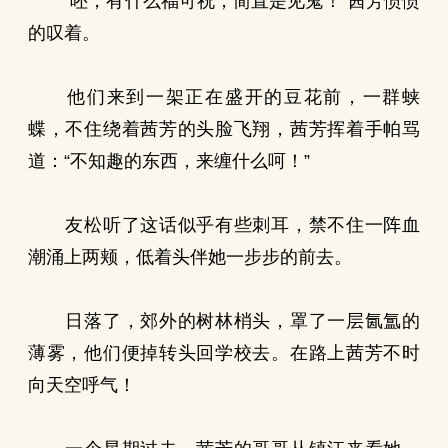
“呸，有什么福可祝，简直是见鬼！”茜芳愤愤
的叹着。
他们来到一架正在盛开的豆花前，一群蛱
蝶，不住绕着茜芳的头脸飞翔，茜芳挥着手帕骂
道：“不知趣的东西，来缠什么呵！”
友松听了这话似乎有些刺耳，禁不住一阵血
潮涌上两颊，低着头伴她一步步的前去。
日落了，郊外的树林梢头，罩了一层氤氲的
薄雾，他们便掉转头回学校去。在路上茜芳不时
向天空呼气！