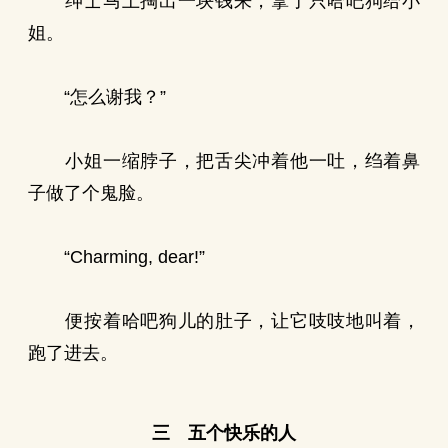
绅士马上掏出一块钱来，拿了只哈吧狗给小
姐。
“怎么谢我？”
小姐一缩脖子，把舌尖冲着他一吐，绉着鼻
子做了个鬼脸。
“Charming, dear!”
便按着哈吧狗儿的肚子，让它吱吱地叫着，
跑了进去。
三 五个快乐的人