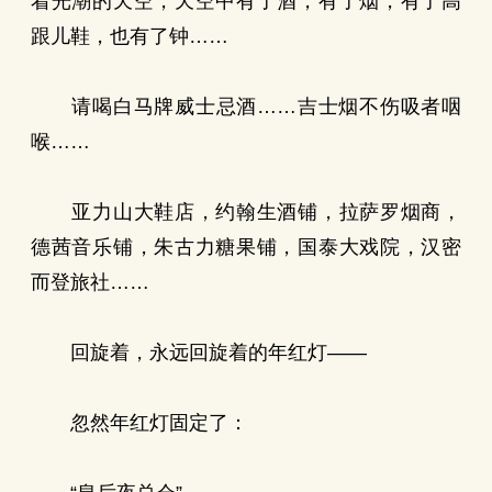
着光潮的天空，天空中有了酒，有了烟，有了高
跟儿鞋，也有了钟……
请喝白马牌威士忌酒……吉士烟不伤吸者咽
喉……
亚力山大鞋店，约翰生酒铺，拉萨罗烟商，
德茜音乐铺，朱古力糖果铺，国泰大戏院，汉密
而登旅社……
回旋着，永远回旋着的年红灯——
忽然年红灯固定了：