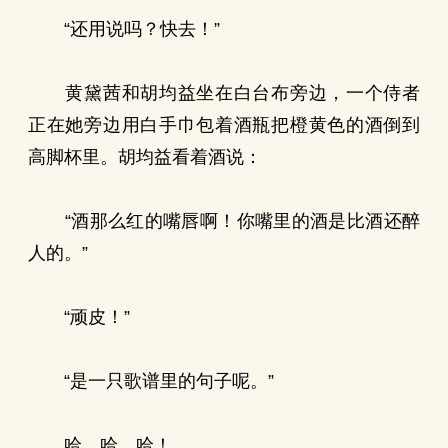
“还用说吗？快去！”
黄黛茜和胡均益坐在白台布旁边，一个侍者
正在她旁边用白手巾包着酒瓶把橙黄色的酒倒到
高脚杯里。胡均益看着酒说：
“酒那么红的嘴唇啊！你嘴里的酒是比酒还醉
人的。”
“顽皮！”
“是一只歌谱里的句子呢。”
哈，哈，哈！