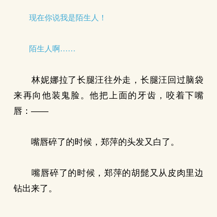
现在你说我是陌生人！
陌生人啊……
林妮娜拉了长腿汪往外走，长腿汪回过脑袋
来再向他装鬼脸。他把上面的牙齿，咬着下嘴
唇：——
嘴唇碎了的时候，郑萍的头发又白了。
嘴唇碎了的时候，郑萍的胡髭又从皮肉里边
钻出来了。