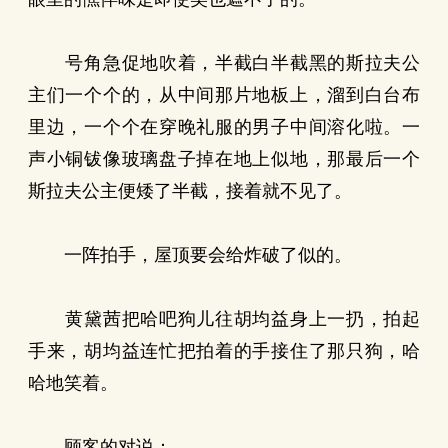
号角急促地吹着，半截白半截黑的斯拉夫公
主们一个个的，从中间那片地板上，溜到白台布
里边，一个个在穿晚礼服的男子中间溶化啦。一
声小铜钹像玻璃盘子掉在地上似地，那最后一个
斯拉夫公主便矮了半截，接着就不见了。
一阵拍手，屋顶要会给炸破了似的。
黄黛茜把哈吧狗儿往胡均益身上一扔，拍起
手来，胡均益连忙把拍着的手接住了那只狗，哈
哈地笑着。
顾客的对说：