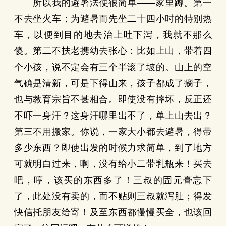
所以我的避暑法便很简单——家里蹲。第一
不去坐火车；为避暑而先坐二十四小时的特别热
车，以便到目的地去治上吐下泻，我就不那么
傻。第二不扶老携幼去张心：比如上山，带着四
个小孩，说不定会有三个半滚了坡的。山上的空
气确是清新，可是下得山来，孩子都成了瘸子，
也与教育宗旨不甚相合。即使没有摔坏，反正还
不吓一身汗？这身汗哪里出不了，单上山去出？
第三不用搬家。你说，一家大小都去避暑，得带
多少东西？即使出发的时候力求简单，到了地方
可就明白过来，啊，没有给小二带乳瓶来！买去
吧，哼，该买的东西多了！三叔的固元膏忘下
了，此处没有卖的，而不贴则三叔就泻肚；得发
快信托朋友给寄！及至东西都慢慢买全，也该回