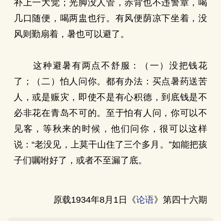
补上一大觉；光脚没人管，赤背也不违警章，喝
几口随便，喝两盅也行。有风便荫凉下坐着，没
风则勤扇着，暑也可以避了。
这种避暑有两点不舒服：（一）没把钱花
了；（二）怕人问你。都有办法：买点暑药送苦
人，或是赈灾，即使不是有心积德，到底钱是不
必非花在青岛不可的。至于怕有人问，你可以不
见客，等秋来的时候，他们问你，很可以这样
说：“老没见，上莫干山住了三个多月。”如能把孩
子们嘱咐好了，或者不至漏了底。
原载1934年8月1日《
论语
》第四十六期