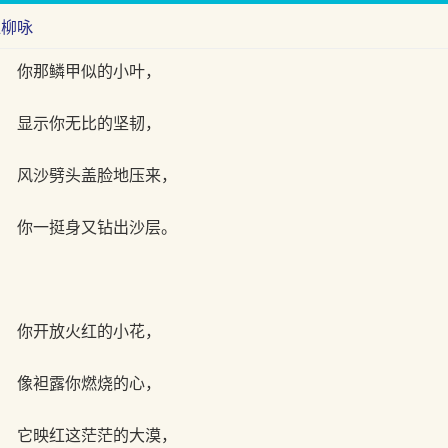
红柳咏
你那鳞甲似的小叶，
显示你无比的坚韧，
风沙劈头盖脸地压来，
你一挺身又钻出沙层。
你开放火红的小花，
像袒露你燃烧的心，
它映红这茫茫的大漠，