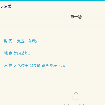
消灭病菌
第一场
时 间
一九五一年秋。
地 点
美国某地。
人 物
大花蚊子 绿豆蝇 跳蚤 虱子 老鼠