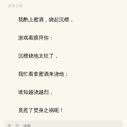
游戏之祸
我酌上蜜酒，烧起沉檀，
游戏着膜拜你：
沉檀烧地太狂了，
我忙着拿蜜酒来浇他；
谁知越浇越烈，
竟惹了焚身之祸呢！
类 型：
诗歌