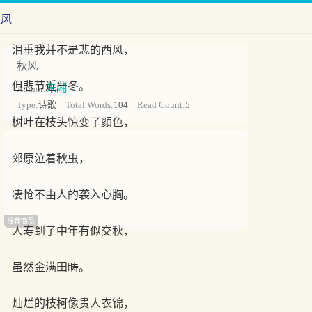
秋风
泪垂我并不是悲的西风，
秋风
但悲节近严冬。
朱湘
Author:
Type:
诗歌
Total Words:
104
Read Count:
5
树叶在枝头惊变了颜色，
郊原泣着秋虫，
凄怆不由人的袭入心胸。
推荐商品
人寿到了中年有似交秋，
虽然金满田畴。
灿烂的枝柯像贵人衣锦，