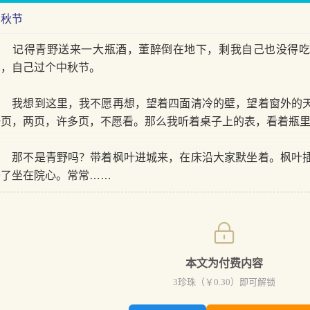
中秋节
记得青野送来一大瓶酒，董醉倒在地下，剩我自己也没得吃
篇，自己过个中秋节。
我想到这里，我不愿再想，望着四面清冷的壁，望着窗外的天
一页，两页，许多页，不愿看。那么我听着桌子上的表，看着瓶
那不是青野吗？带着枫叶进城来，在床沿大家默坐着。枫叶插
干了坐在院心。常常……
本文为付费内容
3
珍珠（￥
0.30
）即可解锁