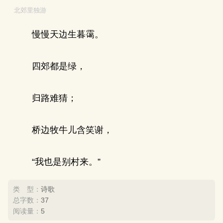
北郊里独游
慢慢天边生暮霭。
四郊都是绿，
归路难猜；
桥边牧牛儿含笑谢，
“我也是别村来。”
类 型：
诗歌
总字数：
37
阅读量：
5