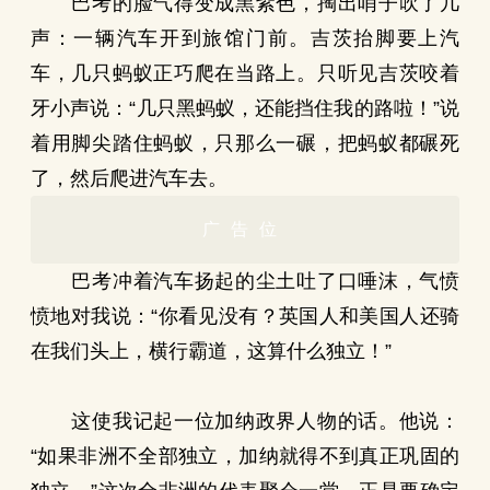
巴考的脸气得变成黑紫色，掏出哨子吹了几
声：一辆汽车开到旅馆门前。吉茨抬脚要上汽
车，几只蚂蚁正巧爬在当路上。只听见吉茨咬着
牙小声说：“几只黑蚂蚁，还能挡住我的路啦！”说
着用脚尖踏住蚂蚁，只那么一碾，把蚂蚁都碾死
了，然后爬进汽车去。
广告位
巴考冲着汽车扬起的尘土吐了口唾沫，气愤
愤地对我说：“你看见没有？英国人和美国人还骑
在我们头上，横行霸道，这算什么独立！”
这使我记起一位加纳政界人物的话。他说：
“如果非洲不全部独立，加纳就得不到真正巩固的