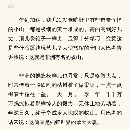
蚁山
乍到加纳，我几次发觉旷野里有些奇奇怪怪
的小山，都是极细的黄土堆成的。高的高到好几
丈，顶儿像锥子一样尖，显得十分精巧。究竟这
是些什么蹊跷玩艺儿？大使旅馆的守门人巴考告
诉我说：这就是非洲有名的蚁山。
非洲的蚂蚁模样儿也寻常，只是略微大点，
时常借着一段砍剩的枯树桩子做梁架，一点一点
衔着土粒往上垒。一天一月，一季一年，千千万
万蚂蚁抱着那样惊人的毅力，无休止地劳动着，
年深日久，终于垒成令人惊叹的蚁山。用巴考的
话来说：这简直是蚂蚁世界的摩天大厦。