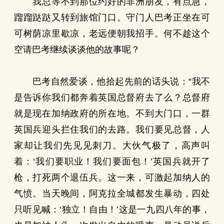
我总等不到那位约好的非洲朋友，有点急，
蹓蹓跶跶又转到旅馆门口。守门人巴考正坐在可
可树荫凉里歇凉，老远便朝我招手。何不趁这个
空请巴考继续谈谈他的故事呢？
巴考自然爱谈，他拾起先前的话头说：“我不
是告诉你我们都奔着英国总督府去了么？总督府
就是现在加纳政府的所在地。不到大门口，一群
英国兵迎头拦住我们的去路。我们要见总督，人
家却让我们先见见刺刀。大伙气极了，高声叫
着：‘我们要职业！我们要面包！’英国兵就开了
枪，打死两个退伍兵。这一来，可激起加纳人的
气愤。当天晚间，阿克拉全城都发生暴动，四处
只听见喊：‘独立！自由！’这是一九四八年的事，