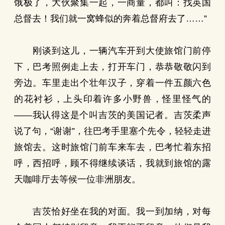
饿极了，大伙聚集一起，一商量，都叫：找英国
总督去！我们就一窝蜂似的奔着总督府去了……”
刚谈到这儿，一辆汽车开到大使旅馆门前停
下，巴考照例走上去，打开车门，恭恭敬敬闪到
旁边。车里走出个壮年汉子，穿着一件五颜六色
的花衬衫，上头印着许多小野兽，怪里怪气的
——我认得这是个叫吉茨的美国记者。吉茨柔声
说了句，“谢谢”，往巴考手里塞个先令，轻轻走进
旅馆去。这时旅馆门前车来车去，巴考忙着东招
呼，西招呼，顾不得继续谈话，我就到旅馆的露
天咖啡厅去等候一位非洲朋友。
吉茨恰好坐在我的对面。我一到加纳，对每