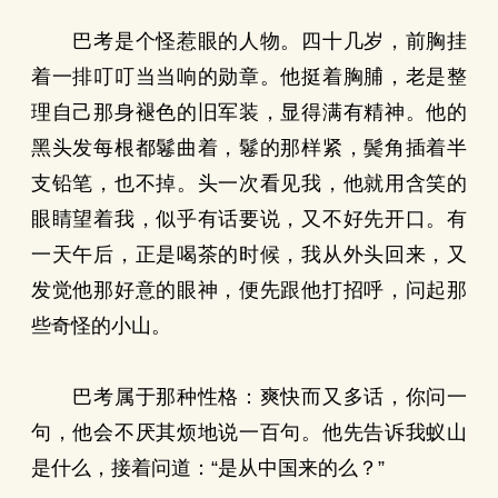
巴考是个怪惹眼的人物。四十几岁，前胸挂
着一排叮叮当当响的勋章。他挺着胸脯，老是整
理自己那身褪色的旧军装，显得满有精神。他的
黑头发每根都鬈曲着，鬈的那样紧，鬓角插着半
支铅笔，也不掉。头一次看见我，他就用含笑的
眼睛望着我，似乎有话要说，又不好先开口。有
一天午后，正是喝茶的时候，我从外头回来，又
发觉他那好意的眼神，便先跟他打招呼，问起那
些奇怪的小山。
巴考属于那种性格：爽快而又多话，你问一
句，他会不厌其烦地说一百句。他先告诉我蚁山
是什么，接着问道：“是从中国来的么？”