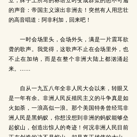
立，牌子上所写的标语立时变成群众的怒不可遏
的声音：帝国主义滚出非洲去！突然有人用悲壮
的高音唱道：阿非利加，回来吧！
一时会场里头，会场外头，满是一片震耳欲
聋的歌声。我觉得，这歌声不止在会场里外，也
不止在加纳，而是在整个非洲大陆上都汹涌起
来。……
自从一九五八年全非人民大会以来，转眼又
是一年有余。非洲人民反殖民主义的斗争真是如
火如荼，一浪高似一浪。那个美国特务曾经骂非
洲人民是黑蚂蚁，你想没想到非洲的蚂蚁能够垒
起蚁山，创造出惊人的奇迹！何况非洲人民目前