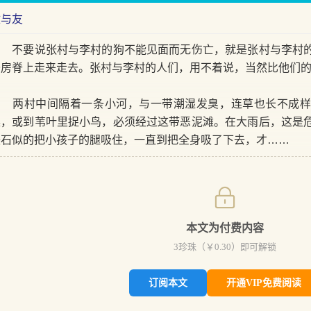
敌与友
不要说张村与李村的狗不能见面而无伤亡，就是张村与李村的
条房脊上走来走去。张村与李村的人们，用不着说，当然比他们
两村中间隔着一条小河，与一带潮湿发臭，连草也长不成样
澡，或到苇叶里捉小鸟，必须经过这带恶泥滩。在大雨后，这是
铁石似的把小孩子的腿吸住，一直到把全身吸了下去，才……
本文为付费内容
3
珍珠（￥
0.30
）即可解锁
订阅本文
开通VIP免费阅读