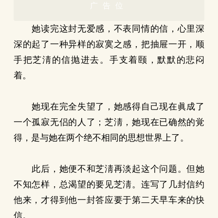
广告位
她读完这封无爱感，不表同情的信，心里深
深的起了一种异样的寂寞之感，把抽屉一开，顺
手把芝淸的信抛进去。手支着颐，默默的悲闷
着。
她现在完全失望了，她感得自己现在眞成了
一个孤寂无侣的人了；芝淸，她现在已确然的覚
得，是与她在两个绝不相同的思想世界上了。
此后，她便不和芝淸再淡起这个问题。但她
不知怎样，总渴望的要见芝淸。连写了几封信约
他来，才得到他一封答应要于第二天早车来的快
信。