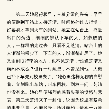
第二天她起得极早，带着异常的兴奋，早早
的便跑到车站上去接芝淸。时间格外过去得慢；
好容易才等到火车的到站。她立在站台上，靠近
出口的旁边，细细的辨认下车的人。如蚁般的
人，一群群的走过去，只看不见芝淸。站台上的
人渐渐的稀少了，下车的人，渐渐都走尽了。她
又走到取行李的地方，也不见芝淸，“难道芝淸又
爽约不成么？也许一时疏忽，不曾见到他，大概
已经下车先到校里去了。”她心里这样无聊的自慰
着。立刻跑出车站，叫车回校。到校一问，芝淸
也没有来。她心里便强烈的感着失望的愤怒与悲
哀。第二天芝淸来了一封信，说因为校里有紧急
的事要商量，不能脱身，所以爽约，请她千万原