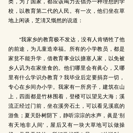
类，为了国家，都应该竭力去倡办一种理想的学
校，以教育第二代的人民。有一次，他们坐在草
地上闲谈，芝淸又慨然的说道：
“我家乡的教育极不发达，没有人肯牺牲了他
的前途，为儿童造幸福。所有的小学教员，都是
家贫不能升学，借教育事业以搪塞人家，以免被
乡人讥为在家坐食的。他们哪里会有眞心，又哪
里有什么学识办教育？我毕业后定要捐弃一切，
专心在乡间办小学。我家有一所房子，建筑在山
上，四面都是竹林围着，登楼可以望见大海；溪
流正经过门前，坐在溪旁石土，可以看见溪底的
游鱼；夏天卧树阴下，静听淙淙的水声，眞是‘别
有天地非人间’，屋后又有一块大草地可以做操