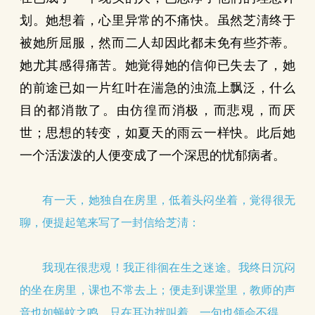
划。她想着，心里异常的不痛快。虽然芝淸终于
被她所屈服，然而二人却因此都未免有些芥蒂。
她尤其感得痛苦。她覚得她的信仰已失去了，她
的前途已如一片红叶在湍急的浊流上飘泛，什么
目的都消散了。由仿徨而消极，而悲覌，而厌
世；思想的转变，如夏天的雨云一样快。此后她
一个活泼泼的人便变成了一个深思的忧郁病者。
有一天，她独自在房里，低着头闷坐着，覚得很无
聊，便提起笔来写了一封信给芝淸：
我现在很悲覌！我正徘徊在生之迷途。我终日沉闷
的坐在房里，课也不常去上；便走到课堂里，教师的声
音也如蝇蚊之鸣，只在耳边扰叫着，一句也领会不得。