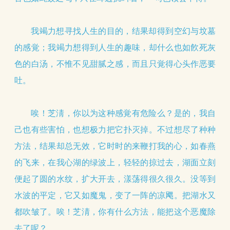
我竭力想寻找人生的目的，结果却得到空幻与坟墓
的感覚；我竭力想得到人生的趣味，却什么也如飮死灰
色的白汤，不惟不见甜腻之感，而且只覚得心头作恶要
吐。
唉！芝淸，你以为这种感覚有危险么？是的，我自
己也有些害怕，也想极力把它扑灭掉。不过想尽了种种
方法，结果却总无效，它时时的来鞭打我的心，如春燕
的飞来，在我心湖的绿波上，轻轻的掠过去，湖面立刻
便起了圆的水纹，扩大开去，漾荡得很久很久。没等到
水波的平定，它又如魔鬼，变了一阵的凉飔。把湖水又
都吹皱了。唉！芝淸，你有什么方法，能把这个恶魔除
去了呢？