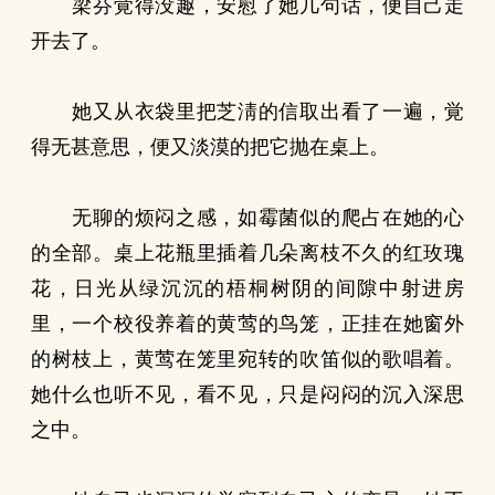
梁芬覚得没趣，安慰了她几句话，便自己走
开去了。
她又从衣袋里把芝淸的信取出看了一遍，覚
得无甚意思，便又淡漠的把它抛在桌上。
无聊的烦闷之感，如霉菌似的爬占在她的心
的全部。桌上花瓶里插着几朵离枝不久的红玫瑰
花，日光从绿沉沉的梧桐树阴的间隙中射进房
里，一个校役养着的黄莺的鸟笼，正挂在她窗外
的树枝上，黄莺在笼里宛转的吹笛似的歌唱着。
她什么也听不见，看不见，只是闷闷的沉入深思
之中。