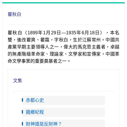
瞿秋白
瞿秋白（1899年1月29日—1935年6月18日），本名
雙，後改瞿爽、瞿霜，字秋白，生於江蘇常州。中國共
產黨早期主要領導人之一，偉大的馬克思主義者，卓越
的無產階級革命家、理論家、文學家和宣傳家，中國革
命文學事業的重要奠基者之一。
文集
赤都心史
餓鄉紀程
財神還是反財神？