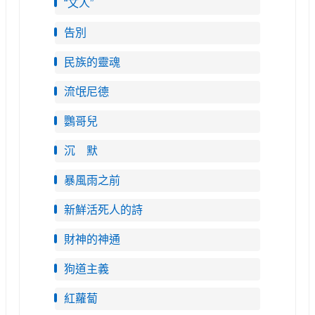
“文人”
告別
民族的靈魂
流氓尼德
鸚哥兒
沉 默
暴風雨之前
新鮮活死人的詩
財神的神通
狗道主義
紅蘿蔔