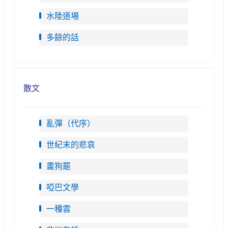
水陸道場
多餘的話
散文
亂彈（代序）
世紀末的悲哀
畫狗罷
啞巴文學
一種雲