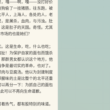
来，嘎——啊，嘎——没打好价
黄狗偷了一挂猪肠，往东跑，被
北平人，上海人，各处的人，老
里，是屠杀，血肉，与污浊。肚
；这是肚子的天国。奇怪。尤其
安市场的也是她们？
。这是生命，吃，什么也吃；
瞎扯！为保护自家的面包而饿杀
。那群男女都认识这个地方，他
战争是最切实的革命，也对了。
犀肉与豆腐汤。他以为封建制度
带腥味的土是比整个的北平还重
可以再分一下：为抓自己的面包
从此可以不再向生命道歉。
着热气，都有股特别的味道。