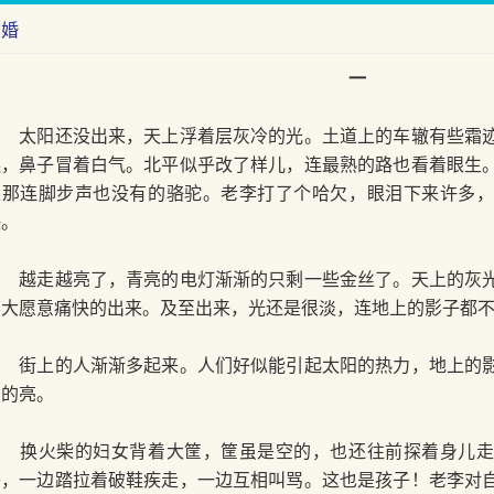
离婚
一
太阳还没出来，天上浮着层灰冷的光。土道上的车辙有些霜迹
穗，鼻子冒着白气。北平似乎改了样儿，连最熟的路也看着眼生
像那连脚步声也没有的骆驼。老李打了个哈欠，眼泪下来许多
快。
越走越亮了，青亮的电灯渐渐的只剩一些金丝了。天上的灰光
不大愿意痛快的出来。及至出来，光还是很淡，连地上的影子都
街上的人渐渐多起来。人们好似能引起太阳的热力，地上的影
别的亮。
换火柴的妇女背着大筐，筐虽是空的，也还往前探着身儿走
子，一边踏拉着破鞋疾走，一边互相叫骂。这也是孩子！老李对