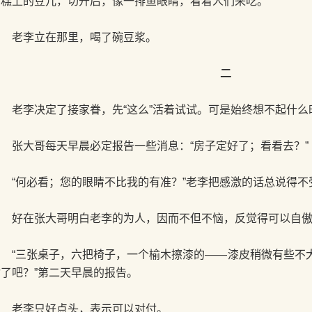
切糕上的豆儿，切开后，像一排鱼眼睛，看着人们来吃。
老李立在那里，喝了碗豆浆。
二
老李决定了接家眷，先“这么”活着试试。可是始终想不起什么
张大哥每天早晨必定报告一些消息：“房子定好了；看看去？”
“何必看；您的眼睛不比我的有准？”老李把感激的话总说得不
好在张大哥明白老李的为人，因而不但不恼，反觉得可以自傲
“三张桌子，六把椅子，一个榆木擦漆的——漆皮稍微有些不
付了吧？”第二天早晨的报告。
老李只好点头，表示可以对付。