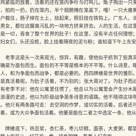
活鸡紧临的放着，活着的还在笼内争吵与打鸣儿。贩子掏出一只
钱，拍的一扔，扔在笼内，半个翅膀掩在笼盖下，嘎！一只大瘦
屠户截住，肠子掉在土上，拾起来，照旧挂在铁钩上。广东人，
幼男女，都在这腥臭污乱的一块地方挤来挤去。人的生活，在这
子是一切，吞食了整个世界的肚子！在这里，没有半点任何理想
是妇女们，头还没梳，脸上挂着隔夜的泥与粉；谁知道下午上东
老李这是头一次来观光，惊异，有趣，使他似乎抓到了些真实
人确是为面包而生。面包的不平等是根本的不平等。什么诗意，
别人，和为争面包而战争，都是必要的。西四牌楼是世界的雏形
们是真活着呢。为肚子活着，不为别的；张大哥对了。为肚子而
只有老李不对：他在公寓里住惯了，他总以为公寓里会产生炒木
是浪漫的史迹，他以为阶级战争是条诗意的道路。他不晓得这块
要。他只有两条路可走：去空洞的作梦，或切实的活着。后者还
活着，或为大众争面包活着。他要是能在二者之中选定一条，他
牌楼底下，热豆浆，杏仁茶，枣儿切糕，面茶，大麦粥，都冒