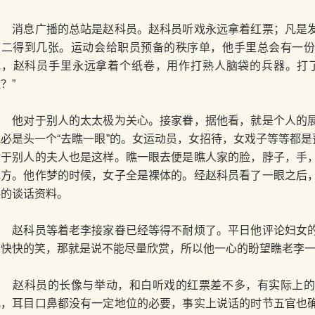
消息广播的总站是赵科员。赵科员听戏永远拿着红票；凡是发
第二得到几张。运动会给职员预备的秩序单，他手里总会有一
戏，赵科员手里永远拿着个纸卷，用作打熟人脑袋的兵器。打
？”
他对于别人的太太极为关心。接家眷，据他看，就是个人的展
他必是头一个“去瞧一眼”的。女运动员，女招待，女戏子等等都是
对于别人的夫人也是这样。瞧一眼去便是瞧人家的脸，脖子，手
地方。他作梦的时候，女子全是裸体的。经赵科员看了一眼之后
趣的谈话资料。
赵科员等着老李接家眷已经等得不耐烦了。平日他评论妇女的
痛快快的笑，那就是说不能尽量欣赏，所以他一心的盼望瞧老李
赵科员的长像与举动，和白听戏的红票差不多，有实际上的
此，耳目口鼻都没有一定地位的必要，事实上说话的时节五官也