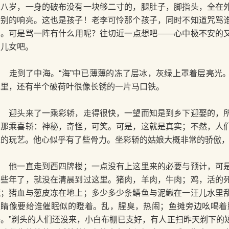
过八岁，一身的破布没有一块够二寸的，腿肚子，脚指头，全在
特别的响亮。这也是孩子！老李可怜那个孩子，同时不知道咒骂
骂。可是骂一阵有什么用呢？往切近一点想吧——心中极不安的
的儿女吧。
走到了中海。“海”中已薄薄的冻了层冰，灰绿上罩着层亮光
冰里，还有半个破荷叶很像长锈的一片马口铁。
迎头来了一乘彩轿，走得很快，一望而知是到乡下迎娶的，所
着那乘喜轿：神秘，奇怪，可笑。可是，这就是真实；不然，人
似的玩艺。他心似乎有了些骨力。坐彩轿的姑娘大概非常的骄傲
他一直走到西四牌楼；一点没有上这里来的必要与预计，可是
么些年了，就没在清晨到过这里。猪肉，羊肉，牛肉；鸡，活的
蔬；猪血与葱皮冻在地上；多少多少条鳝鱼与泥鳅在一汪儿水里
眼睛像要给谁催眠似的瞪着。乱，腥臭，热闹；鱼摊旁边吆喝着
子。”剃头的人们还没来，小白布棚已支好，有人正扫昨天剃下的