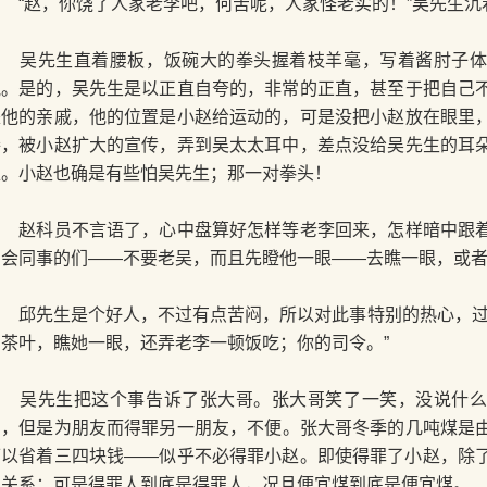
“赵，你饶了人家老李吧，何苦呢，人家怪老实的！”吴先生沉
吴先生直着腰板，饭碗大的拳头握着枝羊毫，写着酱肘子体
气。是的，吴先生是以正直自夸的，非常的正直，甚至于把自己
是他的亲戚，他的位置是小赵给运动的，可是没把小赵放在眼里
妾，被小赵扩大的宣传，弄到吴太太耳中，差点没给吴先生的耳
赵。小赵也确是有些怕吴先生；那一对拳头！
赵科员不言语了，心中盘算好怎样等老李回来，怎样暗中跟着
约会同事的们——不要老吴，而且先瞪他一眼——去瞧一眼，或
邱先生是个好人，不过有点苦闷，所以对此事特别的热心，过
斤茶叶，瞧她一眼，还弄老李一顿饭吃；你的司令。”
吴先生把这个事告诉了张大哥。张大哥笑了一笑，没说什么
的，但是为朋友而得罪另一朋友，不便。张大哥冬季的几吨煤是
可以省着三四块钱——似乎不必得罪小赵。即使得罪了小赵，除
的关系；可是得罪人到底是得罪人，况且便宜煤到底是便宜煤。