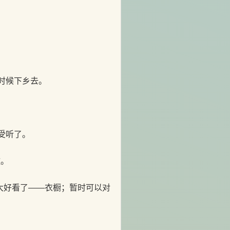
时候下乡去。
受听了。
。
大好看了——衣橱；暂时可以对