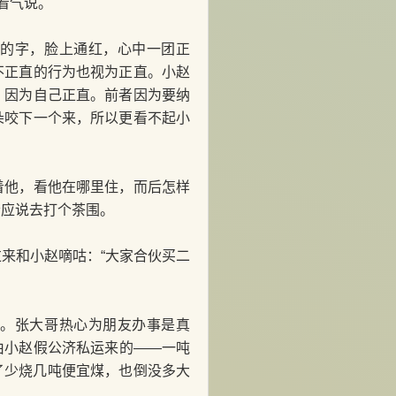
着气说。
的字，脸上通红，心中一团正
不正直的行为也视为正直。小赵
，因为自己正直。前者因为要纳
朵咬下一个来，所以更看不起小
他，看他在哪里住，而后怎样
者应说去打个茶围。
来和小赵嘀咕：“大家合伙买二
。张大哥热心为朋友办事是真
由小赵假公济私运来的——一吨
了少烧几吨便宜煤，也倒没多大