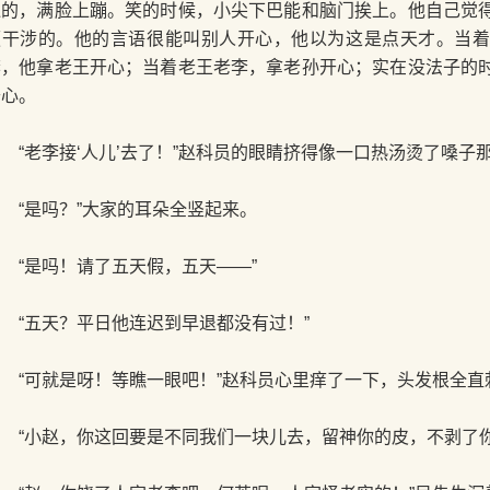
似的，满脸上蹦。笑的时候，小尖下巴能和脑门挨上。他自己觉
便干涉的。他的言语很能叫别人开心，他以为这是点天才。当
李，他拿老王开心；当着老王老李，拿老孙开心；实在没法子的
开心。
“老李接‘人儿’去了！”赵科员的眼睛挤得像一口热汤烫了嗓子
“是吗？”大家的耳朵全竖起来。
“是吗！请了五天假，五天——”
“五天？平日他连迟到早退都没有过！”
“可就是呀！等瞧一眼吧！”赵科员心里痒了一下，头发根全直
“小赵，你这回要是不同我们一块儿去，留神你的皮，不剥了你