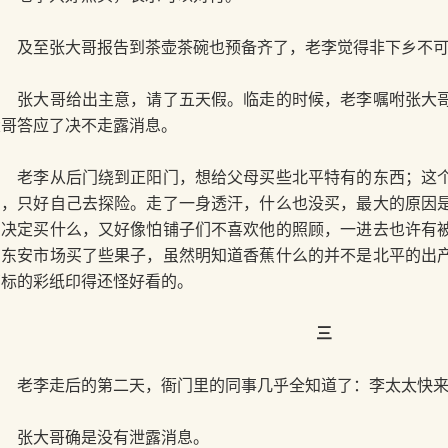
及至张大哥报告到茶壶茶碗也预备齐了，老李觉得非下乡不可
张大哥给出主意，请了五天假。临走的时候，老李嘱咐张大哥
大哥答应了决不走露消息。
老李从后门绕到正阳门，想给父母买些北平特有的东西；这个
意，只好自己去探险。走了一身透汗，什么也没买，最大的原因
的决定买什么，又好像怕铺子们不喜欢他的照顾，一进去也许有
在东安市场买了些果子，虽然明知道香蕉什么的并不是北平的出
商标的彩纸印得还怪好看的。
三
老李走后的第二天，衙门里的同事几乎全知道了：李太太快来
张大哥确是没有泄露消息。