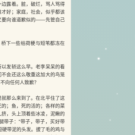
外边露着。脏，破烂，骂人骂得
谁才好；家庭，社会，似乎都该
又要向谁道歉似的——先管自己
。桥下一些枯荷梗与短苇都冻在
以发轿这么早。老李呆呆的看
们不会还这么敬重这加大的鸟笼
，不向任何人致歉？
就那么来到了。在北平住了这
死的；鱼，死的活的；各样的菜
乱挤，头上顶着些冰凌，泥鳅的
腿带子：“带子，带子，买好带
短硬带泥的头发。拔了毛的鸡与