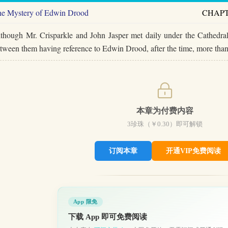
e Mystery of Edwin Drood
CHAPT
though Mr. Crisparkle and John Jasper met daily under the Cathedral
tween them having reference to Edwin Drood, after the time, more th
本章为付费内容
3
珍珠（￥
0.30
）即可解锁
订阅本章
开通VIP免费阅读
App 限免
下载 App 即可免费阅读