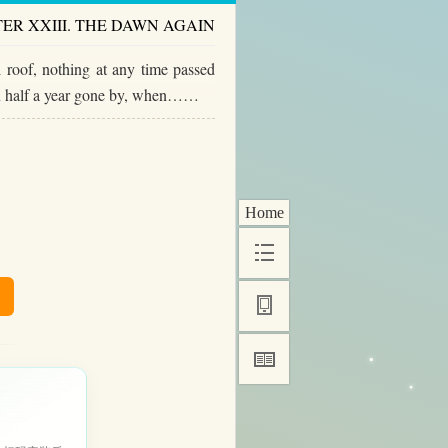
ER XXIII. THE DAWN AGAIN
 roof, nothing at any time passed
an half a year gone by, when……
Home