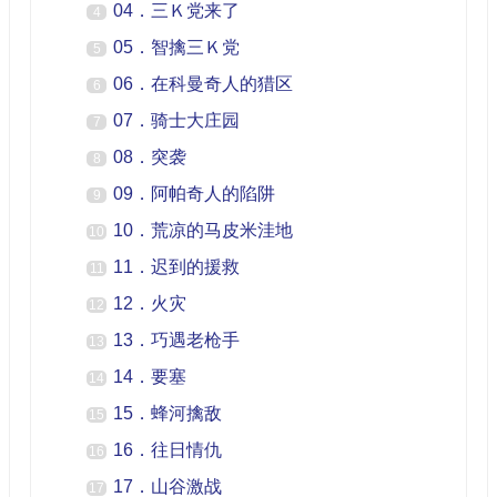
04．三Ｋ党来了
4
05．智擒三Ｋ党
5
06．在科曼奇人的猎区
6
07．骑士大庄园
7
08．突袭
8
09．阿帕奇人的陷阱
9
10．荒凉的马皮米洼地
10
11．迟到的援救
11
12．火灾
12
13．巧遇老枪手
13
14．要塞
14
15．蜂河擒敌
15
16．往日情仇
16
17．山谷激战
17