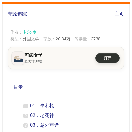
荒原追踪
主页
作者：
卡尔·麦
类型：
外国文学
字数：
26.34万
阅读量：
2738
可阅文学
打开
官方客户端
目录
01．亨利枪
1
02．老死神
2
03．意外重逢
3