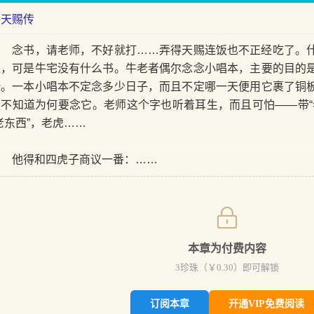
牛天赐传
念书，请老师，不好就打……弄得天赐连饭也不正经吃了。什
派，可是牛宅没有什么书。牛老者偶尔念念小唱本，主要的目的
些。一本小唱本不定念多少日子，而且不定哪一天便用它裹了铜
更不知道为何要念它。老师这个字也听着耳生，而且可怕——带“
老东西”，老虎……
他得和四虎子商议一番：……
本章为付费内容
3
珍珠（￥
0.30
）即可解锁
订阅本章
开通VIP免费阅读