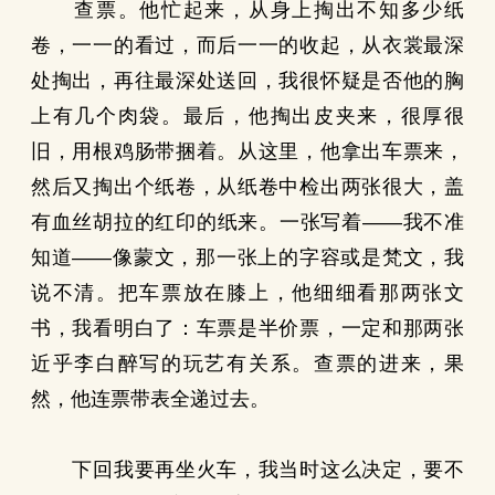
查票。他忙起来，从身上掏出不知多少纸
卷，一一的看过，而后一一的收起，从衣裳最深
处掏出，再往最深处送回，我很怀疑是否他的胸
上有几个肉袋。最后，他掏出皮夹来，很厚很
旧，用根鸡肠带捆着。从这里，他拿出车票来，
然后又掏出个纸卷，从纸卷中检出两张很大，盖
有血丝胡拉的红印的纸来。一张写着——我不准
知道——像蒙文，那一张上的字容或是梵文，我
说不清。把车票放在膝上，他细细看那两张文
书，我看明白了：车票是半价票，一定和那两张
近乎李白醉写的玩艺有关系。查票的进来，果
然，他连票带表全递过去。
下回我要再坐火车，我当时这么决定，要不