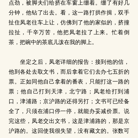
点劲，被脚夫们给挤在车窗上绷着。绷了有好几
分钟，他钻了出去。看，这一路打拱作揖，双手
扯住凤老往车上让，仿佛到了他的家似的，挤撞
拉扯，千辛万苦，他把凤老拉了上来。忙着倒
茶，把碗中的茶底儿泼在我的脚上。
坐定之后，凤老详细的报告：接到他的信，
他到各处去取文书，而后拿着它们去办七五折的
票。正如同他自己拿着的番表，只能打这一路的
票；他自己打到天津，北宁路；凤老给打到浦
口，津浦路；京沪路的还得另打；文书可已经备
全了，只须在浦口停一停，就能办妥减价票。说
完这些，凤老交出文书，这是津浦路的，那是京
沪路的。这回使我很失望，没有藏文的。张数可