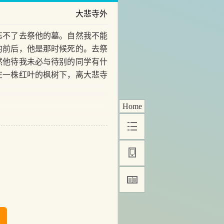
大悲寺外
不了去祭他的墓。自然我不能
的前后，他是那时候死的。去祭
然他待我未必与待别的同学有什
在一株红叶的枫树下，离大悲寺
Home