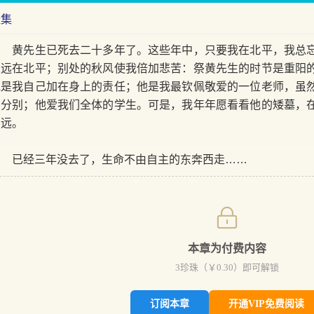
赶集
黄先生已死去二十多年了。这些年中，只要我在北平，我总忘
永远在北平；别处的秋风使我倍加悲苦：祭黄先生的时节是重阳
他是我自己加在身上的责任；他是我最钦佩敬爱的一位老师，虽
么分别；他爱我们全体的学生。可是，我年年愿看看他的矮墓，
不远。
已经三年没去了，生命不由自主的东奔西走……
本章为付费内容
3
珍珠（￥
0.30
）即可解锁
订阅本章
开通VIP免费阅读