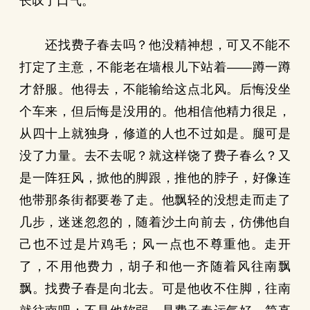
长叹了口气。
还找费子春去吗？他没精神想，可又不能不
打定了主意，不能老在墙根儿下站着——蹲一蹲
才舒服。他得去，不能输给这点北风。后悔没坐
个车来，但后悔是没用的。他相信他精力很足，
从四十上就独身，修道的人也不过如是。腿可是
没了力量。去不去呢？就这样饶了费子春么？又
是一阵狂风，掀他的脚跟，推他的脖子，好像连
他带那条街都要卷了走。他飘轻的没想走而走了
几步，迷迷忽忽的，随着沙土向前去，仿佛他自
己也不过是片鸡毛；风一点也不尊重他。走开
了，不用他费力，胡子和他一齐随着风往南飘
飘。找费子春是向北去。可是他收不住脚，往南