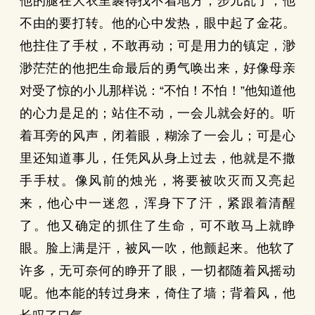
他的腿在大衣里裹得找不着地方，步儿乱了，他
不由的要打转。他的心中发热，眼中起了金花。
他拄住了手杖，不敢再动；可是用力的镇定，渺
渺茫茫的他把生命最后的勇气唤出来，好像母亲
对受了惊的小儿那样说：“不怕！不怕！”他知道他
的心力是足的；站住不动，一会儿就会好的。听
着耳旁的风声，闭着眼，糊涂了一会儿；可是心
里还知道事儿，任凭风从身上过去，他就是不撒
手手杖。像风前的烛光，将要被吹灭而又亮起
来，他心中一迷忽，浑身下了汗，紧跟着清醒
了。他又确定的抓住了生命，可不敢马上就睁
眼。脸上满是汗，被风一吹，他颤起来。他软了
许多，无可奈何的睁开了眼，一切都随着风摇动
呢。他本能的转过身来，倚住了墙；背着风，他