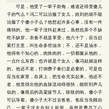
可是，他受了一辈子欺侮，难道还得受傻儿
子的气么？冯二可以治服了女儿，姓刘的就不能
治服了个傻小子么？他想起许多心事，没有一件
痛快的。他一辈子没抖起来过，虽然也弄个不缺
吃不缺穿。衣食不就是享受，他六十了，应当赶
紧打主意，叫生命多些油水；不，还不是油水，
他得有个知心的，肉挨肉的，一切都服从他的，
一点什么东西；也许就是个女人，像冯姑娘这样
的。他还不老，打倒费子春们是必要的，可是也
应当在家里，在床上，把生命充实起来。他还不
老，他觉得出他的血脉流动得很快，能听到声儿
似的，像雨后的高粱拔节儿，吱吱的响。傻小子
可以等着。傻小子大不过去爸爸。爸应当先顾自
己。一辈子没走在别人前面，虽然是费尽了心