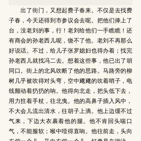
出了街门，又想起费子春来。不仅是去找费
子春，今天还得到市参议会去呢。把他们捧上了
台，没老刘的事，行！老刘给他们一手瞧瞧！还
有商会的孙老西儿呢，饶不了他。老刘不再那么
好说话。不过，给儿子张罗媳妇也得办着；找完
孙老西儿就找冯二去。想着这些事，他已出了胡
同口。街上的北风吹断了他的思路。马路旁的柳
树几乎被吹得对头弯，空中飕飕的吹着哨子，电
线颤动着扔扔的响。他得向北走，把头低下去，
用力拄着手杖，往北曳。他的高鼻子插入风中，
不大会儿流出清水，往胡子上滴。他上边缓不过
气来，下边大衣裹着他的腿。他不肯回头喘口
气，不能服软；喉中噎得直响。他往前走，头向