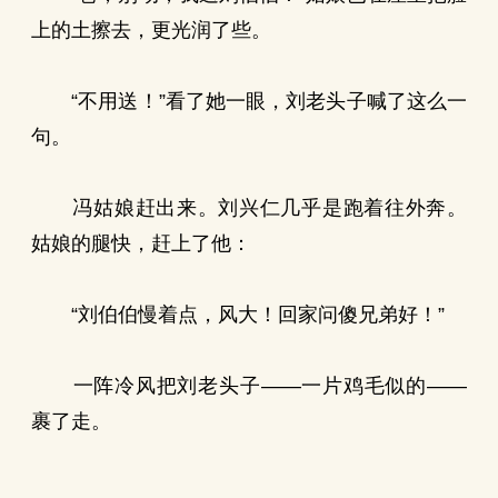
上的土擦去，更光润了些。
“不用送！”看了她一眼，刘老头子喊了这么一
句。
冯姑娘赶出来。刘兴仁几乎是跑着往外奔。
姑娘的腿快，赶上了他：
“刘伯伯慢着点，风大！回家问傻兄弟好！”
一阵冷风把刘老头子——一片鸡毛似的——
裹了走。