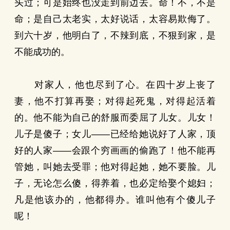
头过；可是始终也没走到前边去。命！不，不是
命；是自己太老实，太好说话，太容易欺侮了。
到六十岁，他明白了，不辣到底，不狠到家，是
不能成功的。
对家人，他也尽到了心。在四十岁上丧了
妻，他不打算再娶；对得起死鬼，对得起活着
的。他不能为自己的舒服而委屈了儿女。儿女！
儿子是傻子；女儿——已经给她说好了人家，顶
好的人家——会跟个穷画画的偷跑了！他不能再
管她，叫她去受罪；他对得起她，她不要脸。儿
子，无论怎么傻，得养着，也必定给娶个媳妇；
凡是他该办的，他都得办。谁叫他有个傻儿子
呢！