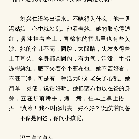
刘兴仁没答出话来。不晓得为什么，他一见
冯姑娘，心中就发乱。他看着她。她的脸冻得通
红，鼻洼挂着些土，青棉袍的褶儿里也有些黄
沙。她的个儿不高，圆脸，大眼睛，头发多得盖
上了耳朵。全身都圆圆的，有力气，活泼。手指
冻得鲜红，腋下夹着个小蓝布包。她不甚好看，
不甚干净，可是有一种活力叫刘老头子心乱。她
简单，灵便，说话好听。她把蓝布包放在爸的身
旁，立在炉前烤手，烤一烤，往耳上鼻上捂一
捂：“真冷！我不叫你出去，好不好？”她笑着问爸
——不像是问爸，像问小孩呢。
冯二点了点头。