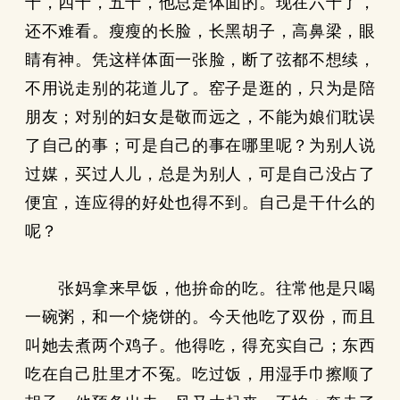
十，四十，五十，他总是体面的。现在六十了，
还不难看。瘦瘦的长脸，长黑胡子，高鼻梁，眼
睛有神。凭这样体面一张脸，断了弦都不想续，
不用说走别的花道儿了。窑子是逛的，只为是陪
朋友；对别的妇女是敬而远之，不能为娘们耽误
了自己的事；可是自己的事在哪里呢？为别人说
过媒，买过人儿，总是为别人，可是自己没占了
便宜，连应得的好处也得不到。自己是干什么的
呢？
张妈拿来早饭，他拚命的吃。往常他是只喝
一碗粥，和一个烧饼的。今天他吃了双份，而且
叫她去煮两个鸡子。他得吃，得充实自己；东西
吃在自己肚里才不冤。吃过饭，用湿手巾擦顺了