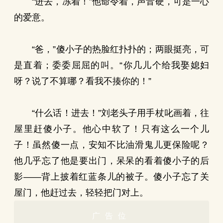
“进去，冻着！”他命令着，声音硬，可是一心
的爱意。
“爸，”傻小子的热脸红扑扑的；两眼挺亮，可
是直着；委委屈屈的叫。“你几儿个给我娶媳妇
呀？说了不算哪？看我不揍你的！”
“什么话！进去！”刘老头子用手杖叱画着，往
屋里赶傻小子。他心中软了！只有这么一个儿
子！虽然傻一点，安知不比油滑鬼儿更保险呢？
他几乎忘了他是要出门，呆呆的看着傻小子的后
影——背上披着红蓝条儿的被子。傻小子忘了关
屋门，他赶过去，轻轻把门对上。
广告位