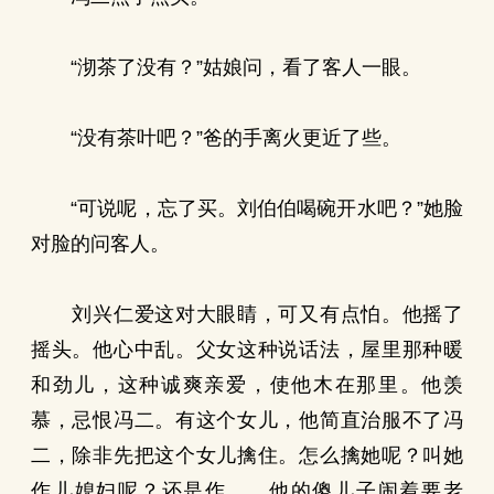
“沏茶了没有？”姑娘问，看了客人一眼。
“没有茶叶吧？”爸的手离火更近了些。
“可说呢，忘了买。刘伯伯喝碗开水吧？”她脸
对脸的问客人。
刘兴仁爱这对大眼睛，可又有点怕。他摇了
摇头。他心中乱。父女这种说话法，屋里那种暖
和劲儿，这种诚爽亲爱，使他木在那里。他羡
慕，忌恨冯二。有这个女儿，他简直治服不了冯
二，除非先把这个女儿擒住。怎么擒她呢？叫她
作儿媳妇呢？还是作……他的傻儿子闹着要老