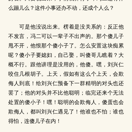
么蹦儿么？这件小事还办不动，还成个人么？
可是他没说出来。楞着是没关系的：反正他
不发言，冯二可以一辈子不出声的。那个傻儿子
甩不开，他恨那个傻小子了。怎么安置这块痴累
呢？傻小子要媳妇，自己娶，叫傻哥儿瞧着？大
概不行。跟他讲理是没用的，他傻。嘿，刘兴仁
咬住几根胡子。上天，假如有这么个上天，会欺
侮人到底！给刘兴仁预备下一群精明的对头也还
罢了；他的对头并不比他聪明；临完还来个无法
处置的傻小子！嘿！聪明的会欺侮人，傻蛋也会
欺侮人，都叫刘兴仁遇见了！他谁也不怕；谁也
得怕，连傻儿子在内！