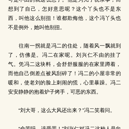
想到了自己，怎好意思呢？这个丫头也不是东
西，叫他这么别扭！谁都欺侮他，这个冯丫头也
不是例外，她叫他别扭。
往南一拐就是冯二的住处，随着风一飘就到
了，仿佛是。冯二在家呢。刘兴仁不由的挂了
气。凭冯二这块料，会舒舒服服的在家里蹲着，
而他自己倒差点被风刮碎了！冯二的小屋非常的
暖和，使老刘的脸上刺闹的慌，心里暴躁。冯二
安安静静的抱着炉子烤手，可恶的东西。
“刘大哥，这么大风还出来？”冯二笑着问。
“命苦吗，该受罪！”刘兴仁对冯二这种人是向