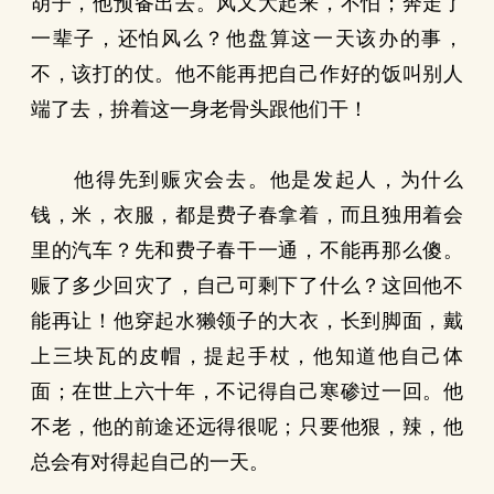
胡子，他预备出去。风又大起来，不怕；奔走了
一辈子，还怕风么？他盘算这一天该办的事，
不，该打的仗。他不能再把自己作好的饭叫别人
端了去，拚着这一身老骨头跟他们干！
他得先到赈灾会去。他是发起人，为什么
钱，米，衣服，都是费子春拿着，而且独用着会
里的汽车？先和费子春干一通，不能再那么傻。
赈了多少回灾了，自己可剩下了什么？这回他不
能再让！他穿起水獭领子的大衣，长到脚面，戴
上三块瓦的皮帽，提起手杖，他知道他自己体
面；在世上六十年，不记得自己寒碜过一回。他
不老，他的前途还远得很呢；只要他狠，辣，他
总会有对得起自己的一天。