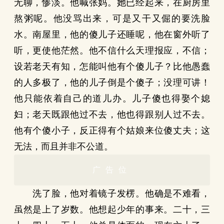
无聊，惨淡。他喊张妈。她已经起来，在厨房里
熬粥呢。他没骂出来，可是又干又倔的要洗脸
水。南屋里，他的傻儿子还睡呢，他在窗外听了
听，更使他茫然。他不信什么天理报应，不信；
设若老天有知，怎能叫他有个傻儿子？比他愚蠢
的人多极了，他的儿子倒是个傻子；没理可讲！
他只能依着自己的道儿办。儿子傻也得娶个媳
妇；老天既跟他过不去，他也得跟别人过不去。
他有个傻小子，反正得有个姑娘来位傻丈夫；这
无法，而且并非不公道。
广告位
洗了脸，他对着镜子发楞。他确是不难看，
虽然是上了岁数。他想起少年的事来。二十，三