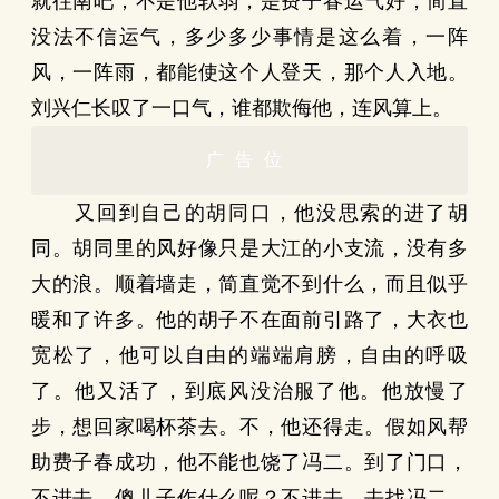
就往南吧；不是他软弱，是费子春运气好，简直
没法不信运气，多少多少事情是这么着，一阵
风，一阵雨，都能使这个人登天，那个人入地。
刘兴仁长叹了一口气，谁都欺侮他，连风算上。
广告位
又回到自己的胡同口，他没思索的进了胡
同。胡同里的风好像只是大江的小支流，没有多
大的浪。顺着墙走，简直觉不到什么，而且似乎
暖和了许多。他的胡子不在面前引路了，大衣也
宽松了，他可以自由的端端肩膀，自由的呼吸
了。他又活了，到底风没治服了他。他放慢了
步，想回家喝杯茶去。不，他还得走。假如风帮
助费子春成功，他不能也饶了冯二。到了门口，
不进去，傻儿子作什么呢？不进去。去找冯二。