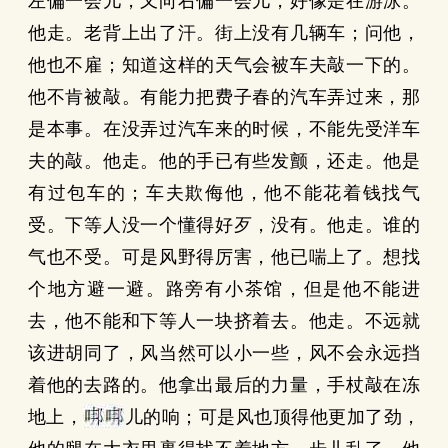
左偏一会儿，又向右偏一会儿，好像是在游泳。
他走。老背上出了汗。街上没有几辆车；问他，
他也不雇；知道这样的天气会被车夫敲一下的。
他不肯被敲。有能力把费子春的汽车弄过来，那
是本事。在没弄过汽车来的时候，不能先受洋车
夫的敲。他走。他的手已有些发颤，还走。他是
有过包车的；车夫欺侮他，他不能花着钱找气
受。下等人没一个懂得好歹，没有。他走。谁的
气也不受。可是风野得厉害，他已喘上了。想找
个地方避一避。路旁有小茶馆，但是他不能进
去，他不能和下等人一块挤着去。他走。不远就
该进胡同了，风当然可以小一些，风不会永远挡
着他的去路的。他拿出最后的力量，手杖敲在冻
地上，
儿的响；可是风也顶得他更加了劲，