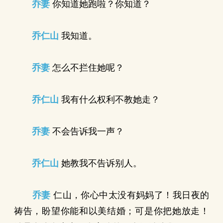
乔妻
你知道她跑啦？你知道？
乔仁山
我知道。
乔妻
怎么不拦住她呢？
乔仁山
我有什么权利不教她走？
乔妻
不会告诉我一声？
乔仁山
她教我不告诉别人。
乔妻
仁山，你心中太没有妈妈了！我日夜的
祷告，盼望你能和以美结婚；可是你把她放走！