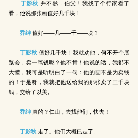
丁影秋
并不然，伯父！我找了个行家看了
看，他说那张画值好几千块！
乔绅
值好——几——千——块？
丁影秋
值好几千块！我就劝他，何不开个展
览会，卖一笔钱呢？他不肯！他说的话，我都不
大懂，我可是听明白了一句：他的画不是为卖钱
的！于是呀，我就把他送给我的那张卖了三千块
钱，交给了以美。
乔绅
真的？仁山，去找他们，快去！
丁影秋
走了。他们大概已走了。