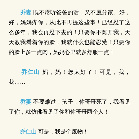
乔妻
既不愿听爸爸的话，又不愿分家。好，
好，妈妈疼你，从此不再提这些事！已经忍了这
么多年，我会再忍下去的！只要你不离开我，天
天教我看着你的脸，我就什么也能忍受！只要你
的脸上多一点肉，妈妈心里就多舒服一点！
乔仁山
妈，妈！您太好了！可是，我，
我……
乔妻
不要难过，孩子，你哥哥死了，我看见
了你，就仿佛看见了你和你哥哥两个人！
乔仁山
可是，我是个废物！