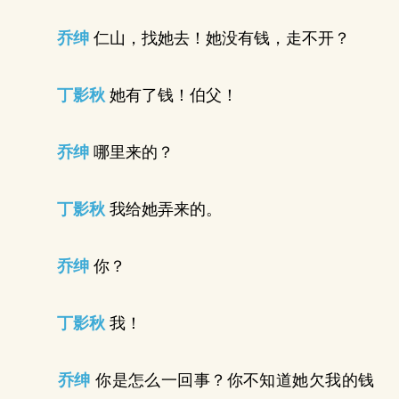
乔绅
仁山，找她去！她没有钱，走不开？
丁影秋
她有了钱！伯父！
乔绅
哪里来的？
丁影秋
我给她弄来的。
乔绅
你？
丁影秋
我！
乔绅
你是怎么一回事？你不知道她欠我的钱