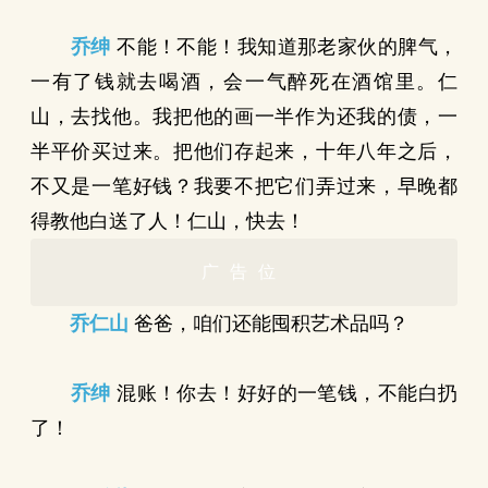
乔绅
不能！不能！我知道那老家伙的脾气，
一有了钱就去喝酒，会一气醉死在酒馆里。仁
山，去找他。我把他的画一半作为还我的债，一
半平价买过来。把他们存起来，十年八年之后，
不又是一笔好钱？我要不把它们弄过来，早晚都
得教他白送了人！仁山，快去！
广告位
乔仁山
爸爸，咱们还能囤积艺术品吗？
乔绅
混账！你去！好好的一笔钱，不能白扔
了！