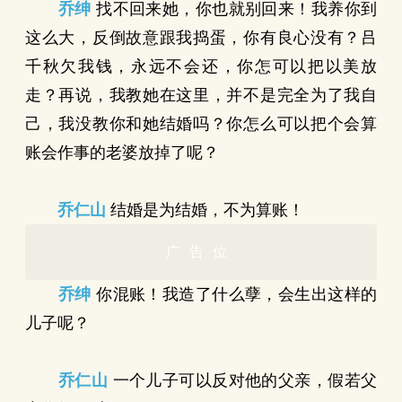
乔绅
找不回来她，你也就别回来！我养你到
这么大，反倒故意跟我捣蛋，你有良心没有？吕
千秋欠我钱，永远不会还，你怎可以把以美放
走？再说，我教她在这里，并不是完全为了我自
己，我没教你和她结婚吗？你怎么可以把个会算
账会作事的老婆放掉了呢？
乔仁山
结婚是为结婚，不为算账！
广告位
乔绅
你混账！我造了什么孽，会生出这样的
儿子呢？
乔仁山
一个儿子可以反对他的父亲，假若父