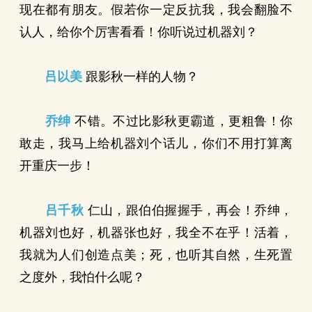
现在都有朋友。假若你一定反抗我，我会翻脸不
认人，给你个厉害看看！你听说过机器刘？
吕以美
跟影秋一样的人物？
乔绅
不错。不过比影秋更霸道，更粗鲁！你
敢走，我马上给机器刘个话儿，你们不用打算离
开重庆一步！
吕千秋
仁山，跟伯伯握握手，再会！乔绅，
机器刘也好，机器张也好，我全不在乎！活着，
我就为人们创造点美；死，也听其自然，生死置
之度外，我怕什么呢？