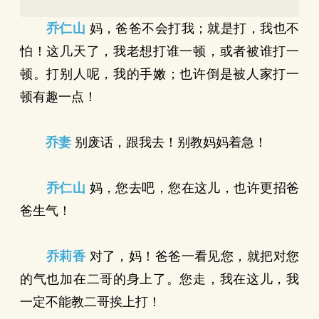
乔仁山
妈，爸爸不会打我；就是打，我也不
怕！这几天了，我老想打谁一顿，或者被谁打一
顿。打别人呢，我的手嫩；也许倒是被人家打一
顿有趣一点！
乔妻
别废话，跟我去！别教妈妈着急！
乔仁山
妈，您去吧，您在这儿，也许更招爸
爸生气！
乔莉香
对了，妈！爸爸一看见您，就把对您
的气也加在二哥的身上了。您走，我在这儿，我
一定不能教二哥挨上打！