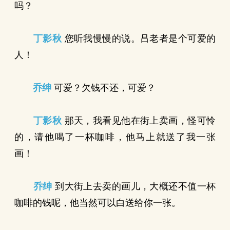
吗？
丁影秋
您听我慢慢的说。吕老者是个可爱的
人！
乔绅
可爱？欠钱不还，可爱？
丁影秋
那天，我看见他在街上卖画，怪可怜
的，请他喝了一杯咖啡，他马上就送了我一张
画！
乔绅
到大街上去卖的画儿，大概还不值一杯
咖啡的钱呢，他当然可以白送给你一张。