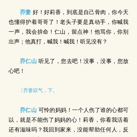
乔妻
好！好莉香，到底是自己骨肉，你今天
也懂得护着哥哥了！老头子要是真动手，你喊我
一声，我会拚命！仁山，留点神！他骂你，你别
出声；他真打，喊我！喊我！听见没有？
乔仁山
听见了，您去吧！没事，没事，您放
心吧！
〔乔妻叹气，下。
乔仁山
可怜的妈妈！一个人伤了谁的心都可
以，就是不能伤了妈妈的心！莉香，你看我活着
还有滋味吗？我回到家来，没能帮助任何人，反