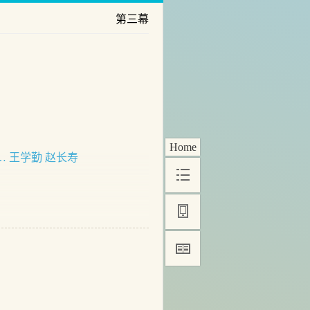
第三幕
Home
… 王学勤 赵长寿