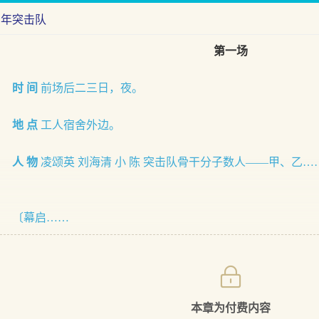
青年突击队
第一场
时 间
前场后二三日，夜。
地 点
工人宿舍外边。
人 物
凌颂英 刘海清 小 陈 突击队骨干分子数人——甲、乙…
〔幕启……
本章为付费内容