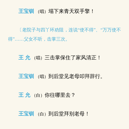
王宝钏
塌下来青天双手擎！
（唱）
〔老院子与四丫环劝阻，连说“使不得”、“万万使不
得”……父女不听，击掌三次。
王 允
三击掌保住了家风清正！
（唱）
王宝钏
到后堂见老母叩拜辞行。
（唱）
王 允
你往哪里去？
（白）
王宝钏
到后堂拜别老母！
（白）