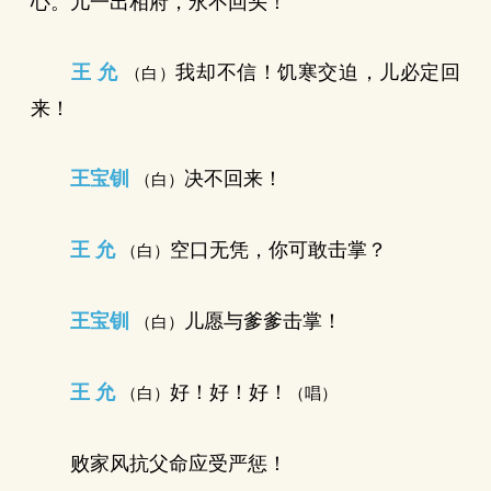
心。儿一出相府，永不回头！
王 允
我却不信！饥寒交迫，儿必定回
（白）
来！
王宝钏
决不回来！
（白）
王 允
空口无凭，你可敢击掌？
（白）
王宝钏
儿愿与爹爹击掌！
（白）
王 允
好！好！好！
（白）
（唱）
败家风抗父命应受严惩！