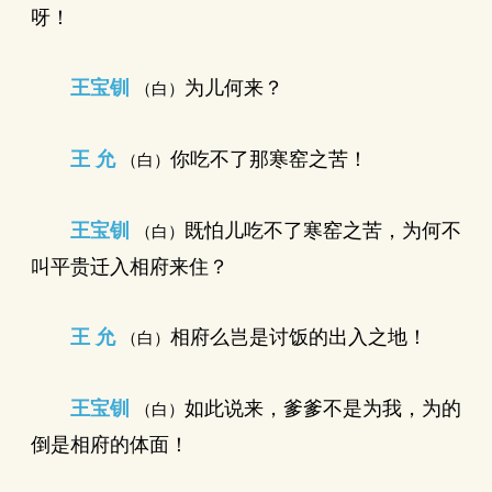
呀！
王宝钏
为儿何来？
（白）
王 允
你吃不了那寒窑之苦！
（白）
王宝钏
既怕儿吃不了寒窑之苦，为何不
（白）
叫平贵迁入相府来住？
王 允
相府么岂是讨饭的出入之地！
（白）
王宝钏
如此说来，爹爹不是为我，为的
（白）
倒是相府的体面！