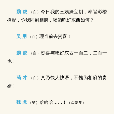
魏 虎
今日我的三姨妹宝钏，奉旨彩楼
（白）
择配，你我同到相府，喝酒吃好东西如何？
吴 用
理当前去贺喜！
（白）
魏 虎
贺喜与吃好东西一而二，二而一
（白）
也！
苟 才
真乃快人快语，不愧为相府的贵
（白）
婿！
魏 虎
哈哈哈……！
（笑）
（众陪笑）