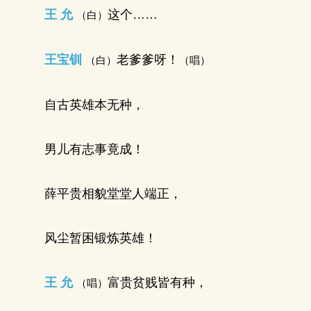
王 允
这个……
（白）
王宝钏
老爹爹呀！
（白）
（唱）
自古英雄本无种，
男儿有志事竟成！
薛平贵相貌堂堂人端正，
风尘暂困锻炼英雄！
王 允
富贵贫贱皆有种，
（唱）