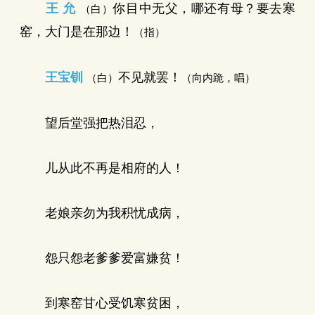
王 允
你目中无父，哪还有母？要去寒
（白）
窑，大门是在那边！
（指）
王宝钏
不见就罢！
（白）
（向内跪，唱）
望后堂强把热泪忍，
儿从此不再是相府的人！
老娘亲勿为我积忧成病，
怨只怨老爹爹爱富嫌贫！
到寒窑甘心受饥寒贫困，