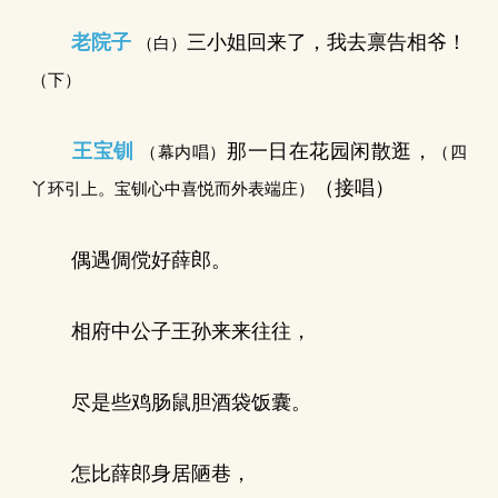
老院子
三小姐回来了，我去禀告相爷！
（白）
（下）
王宝钏
那一日在花园闲散逛，
（幕内唱）
（四
（接唱）
丫环引上。宝钏心中喜悦而外表端庄）
偶遇倜傥好薛郎。
相府中公子王孙来来往往，
尽是些鸡肠鼠胆酒袋饭囊。
怎比薛郎身居陋巷，