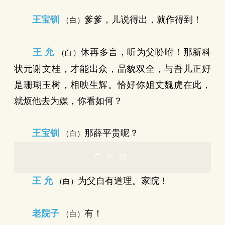
王宝钏
爹爹，儿说得出，就作得到！
（白）
王 允
休再多言，听为父吩咐！那新科
（白）
状元谢文桂，才能出众，品貌双全，与吾儿正好
是珊瑚玉树，相映生辉。恰好你姐丈魏虎在此，
就烦他去为媒，你看如何？
王宝钏
那薛平贵呢？
（白）
广告位
王 允
为父自有道理。家院！
（白）
老院子
有！
（白）