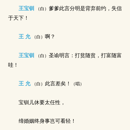
王宝钏
爹爹此言分明是背弃前约，失信
（白）
于天下！
王 允
啊？
（白）
王宝钏
圣谕明言：打贫随贫，打富随富
（白）
哇！
王 允
此言差矣！
（白）
（唱）
宝钏儿休要太任性，
缔婚姻终身事岂可看轻！