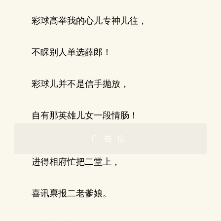
彩球高举我的心儿专神儿往，
不睬别人单选薛郎！
彩球儿并不是信手抛放，
自有那英雄儿女一段情肠！
广告位
进得相府忙把二堂上，
喜讯禀报二老爹娘。