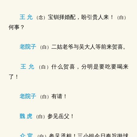
王 允
宝钏择婚配，盼引贵人来！
（念）
（白）
何事？
老院子
二姑老爷与吴大人等前来贺喜。
（白）
王 允
什么贺喜，分明是要吃要喝来
（白）
了！
老院子
有请！
（白）
魏 虎
参见岳父！
（白）
众 官
参见丞相！三小姐今日奉旨抛球
（白）