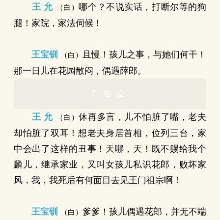
王 允
哪个？不说实话，打断尔等的狗
（白）
腿！家院，家法伺候！
王宝钏
且慢！孩儿之事，与她们何干！
（白）
那一日儿在花园散闷，偶遇薛郎。
广告位
王 允
休再多言，儿不怕脏了嘴，老夫
（白）
却怕脏了双耳！想老夫身居首相，位列三台，家
中会出了这样的丑事！天哪，天！既不赐给我个
麟儿，继承家业，又叫女孩儿私识花郎，败坏家
风，我，我死后有何面目去见王门祖宗啊！
王宝钏
爹爹！孩儿偶遇花郎，并无不端
（白）