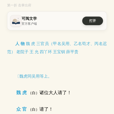
第一折 击掌出府
可阅文学
打开
官方客户端
人 物
魏 虎 三官员（甲名吴用、乙名苟才、丙名迟
范） 老院子 王 允 四丫环 王宝钏 薛平贵
〔魏虎同吴用等上。
魏 虎
诸位大人请了！
（白）
众 官
请了！
（白）