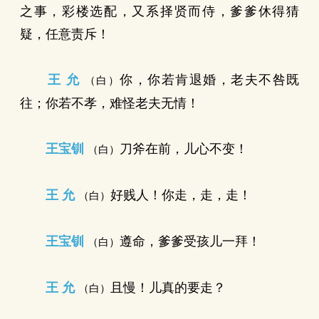
之事，彩楼选配，又系择贤而侍，爹爹休得猜
疑，任意责斥！
王 允
你，你若肯退婚，老夫不咎既
（白）
往；你若不孝，难怪老夫无情！
王宝钏
刀斧在前，儿心不变！
（白）
王 允
好贱人！你走，走，走！
（白）
王宝钏
遵命，爹爹受孩儿一拜！
（白）
王 允
且慢！儿真的要走？
（白）