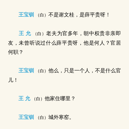
王宝钏
不是谢文桂，是薛平贵呀！
（白）
王 允
老夫为官多年，朝中权贵非亲即
（白）
友，未曾听说过什么薛平贵呀，他是何人？官居
何职？
王宝钏
他么，只是一个人，不是什么官
（白）
儿！
王 允
他家住哪里？
（白）
王宝钏
城外寒窑。
（白）