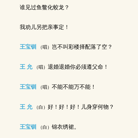
谁见过鱼鳖化蛟龙？
我劝儿另把亲事定！
王宝钏
岂不叫彩楼择配落了空？
（唱）
王 允
退婚退婚你必须遵父命！
（唱）
王宝钏
不能不能万不能！
（唱）
王 允
好！好！好！儿身穿何物？
（白）
王宝钏
锦衣绣裙。
（白）