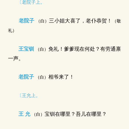
〔老院子上。
老院子
三小姐大喜了，老仆恭贺！
（白）
（敬
礼）
王宝钏
免礼！爹爹现在何处？有劳通禀
（白）
一声。
老院子
相爷来了！
（白）
〔王允上。
王 允
宝钏在哪里？吾儿在哪里？
（白）