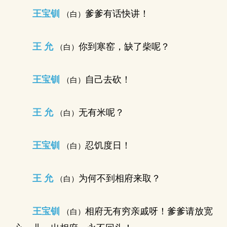
王宝钏
爹爹有话快讲！
（白）
王 允
你到寒窑，缺了柴呢？
（白）
王宝钏
自己去砍！
（白）
王 允
无有米呢？
（白）
王宝钏
忍饥度日！
（白）
王 允
为何不到相府来取？
（白）
王宝钏
相府无有穷亲戚呀！爹爹请放宽
（白）