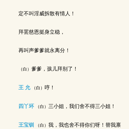
定不叫淫威拆散有情人！
拜罢慈恩挺身立稳，
再叫声爹爹就永离分！
爹爹，孩儿拜别了！
（白）
王 允
哼！
（白）
四丫环
三小姐，我们舍不得三小姐！
（白）
王宝钏
我，我也舍不得你们呀！替我禀
（白）