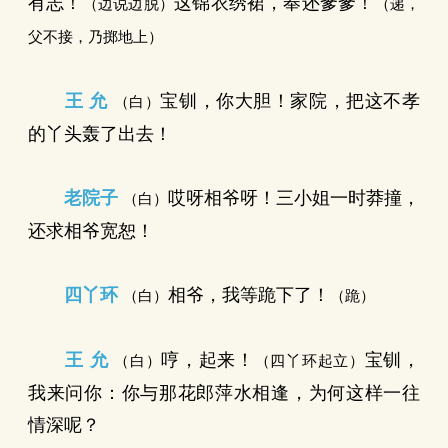
有志！
这锦衣绣裙，奉还爹爹！
（边说边脱）
（递，
父不接，乃掷地上）
王 允
宝钏，你大胆！家院，把这不孝
（白）
的丫头轰了出去！
老院子
哎呀相爷呀！三小姐一时莽撞，
（白）
还求相爷宽恕！
四丫环
相爷，我等跪下了！
（白）
（跪）
王 允
哼，起来！
宝钏，
（白）
（四丫环起立）
我来问你：你与那花郎萍水相逢，为何这样一往
情深呢？