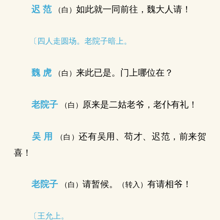
迟 范
如此就一同前往，魏大人请！
（白）
〔四人走圆场。老院子暗上。
魏 虎
来此已是。门上哪位在？
（白）
老院子
原来是二姑老爷，老仆有礼！
（白）
吴 用
还有吴用、苟才、迟范，前来贺
（白）
喜！
老院子
请暂候。
有请相爷！
（白）
（转入）
〔王允上。