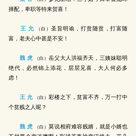
择配，卑职等特来贺喜！
王 允
圣旨明谕，打贫随贫，打富随
（白）
富，老夫心中甚是不安！
魏 虎
岳父大人洪福齐天，三姨妹聪明
（白）
绝代，必然锦上添花，层层见喜，大人何必多
虑！
王 允
彩楼之下，贫富不齐，万一打中
（白）
个贫贱之人呢？
魏 虎
莫说相府难容贱婿，就是小婿也
（白）