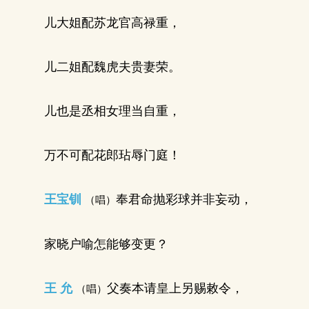
儿大姐配苏龙官高禄重，
儿二姐配魏虎夫贵妻荣。
儿也是丞相女理当自重，
万不可配花郎玷辱门庭！
王宝钏
奉君命抛彩球并非妄动，
（唱）
家晓户喻怎能够变更？
王 允
父奏本请皇上另赐敕令，
（唱）