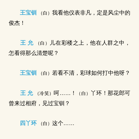
王宝钏
我看他仪表非凡，定是风尘中的
（白）
俊杰！
王 允
儿在彩楼之上，他在人群之中，
（白）
怎看得那么清楚呢？
王宝钏
若看不清，彩球如何打中他呀？
（白）
王 允
呵……！
丫环！那花郎可
（冷笑）
（白）
曾来过相府，见过宝钏？
四丫环
这个……
（白）