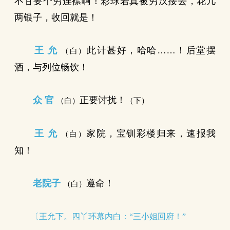
不甘要个穷连襟啊！彩球若真被穷汉接去，花几
两银子，收回就是！
王 允
此计甚好，哈哈……！后堂摆
（白）
酒，与列位畅饮！
众 官
正要讨扰！
（白）
（下）
王 允
家院，宝钏彩楼归来，速报我
（白）
知！
老院子
遵命！
（白）
〔王允下。四丫环幕内白：“三小姐回府！”