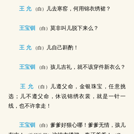
王 允
儿去寒窑，何用锦衣绣裙？
（白）
王宝钏
莫非叫儿脱下来么？
（白）
王 允
儿自己斟酌！
（白）
王宝钏
孩儿吉礼，就不该穿件新衣么？
（白）
王 允
儿遵父命，金银珠宝，任意挑
（白）
选；儿不遵父命，休说锦绣衣裳，就是一针一
线，也不许拿走！
王宝钏
爹爹好狠心哪！爹爹无情，孩儿
（白）