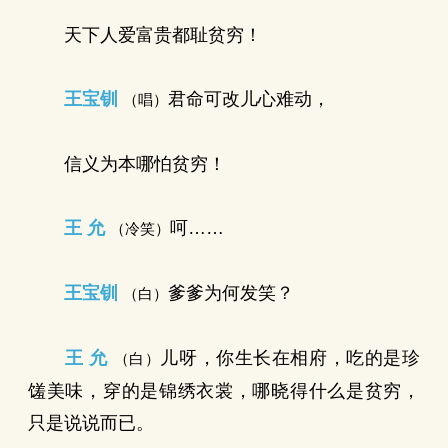
天下人爱富贵都耻贫穷！
王宝钏
君命可改儿心难动，
（唱）
信义为本哪怕贫穷！
王 允
呵……
（冷笑）
王宝钏
爹爹为何发笑？
（白）
王 允
儿呀，你生长在相府，吃的是珍
（白）
馐美味，穿的是锦绣衣裳，哪晓得什么是贫穷，
只是说说而已。