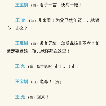
王宝钏
君子一言，快马一鞭！
（白）
王 允
儿来看！为父已然年迈，儿就狠
（白）
心一走么？
王宝钏
爹爹无情，怎反说孩儿不孝？爹
（白）
爹定要退婚，孩儿就碰死在这里！
王 允
走！走！走！
（白，低声坚决）
王宝钏
遵命！
（白）
（走）
王 允
回来！
（白）