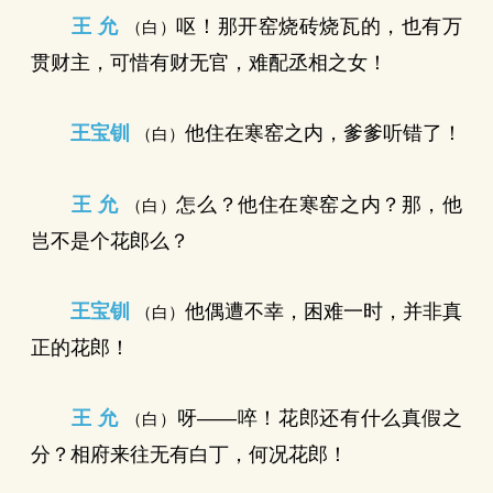
王 允
呕！那开窑烧砖烧瓦的，也有万
（白）
贯财主，可惜有财无官，难配丞相之女！
王宝钏
他住在寒窑之内，爹爹听错了！
（白）
王 允
怎么？他住在寒窑之内？那，他
（白）
岂不是个花郎么？
王宝钏
他偶遭不幸，困难一时，并非真
（白）
正的花郎！
王 允
呀——啐！花郎还有什么真假之
（白）
分？相府来往无有白丁，何况花郎！