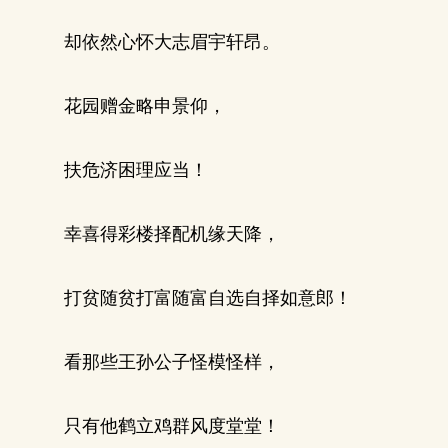
却依然心怀大志眉宇轩昂。
花园赠金略申景仰，
扶危济困理应当！
幸喜得彩楼择配机缘天降，
打贫随贫打富随富自选自择如意郎！
看那些王孙公子怪模怪样，
只有他鹤立鸡群风度堂堂！