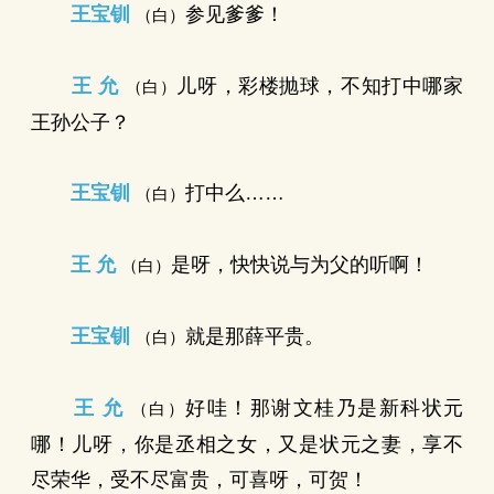
王宝钏
参见爹爹！
（白）
王 允
儿呀，彩楼抛球，不知打中哪家
（白）
王孙公子？
王宝钏
打中么……
（白）
王 允
是呀，快快说与为父的听啊！
（白）
王宝钏
就是那薛平贵。
（白）
王 允
好哇！那谢文桂乃是新科状元
（白）
哪！儿呀，你是丞相之女，又是状元之妻，享不
尽荣华，受不尽富贵，可喜呀，可贺！