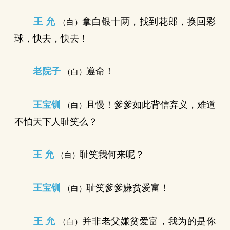
王 允
拿白银十两，找到花郎，换回彩
（白）
球，快去，快去！
老院子
遵命！
（白）
王宝钏
且慢！爹爹如此背信弃义，难道
（白）
不怕天下人耻笑么？
王 允
耻笑我何来呢？
（白）
王宝钏
耻笑爹爹嫌贫爱富！
（白）
王 允
并非老父嫌贫爱富，我为的是你
（白）