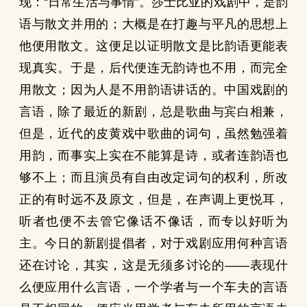
现：“日常生活与事情”。莎士比亚的戏剧中，是韵
语与散文并用的；大概是在打趣与平凡的思想上
他便用散文。这便足以证明散文是比韵语更能表
现真实。于是，后代便连无韵诗也不用，而完全
用散文；因为人是不用韵语讲话的。中国戏剧的
言语，除了最近的新剧，总是歌曲与宾白相兼，
但是，近代的皮黄戏中歌曲的词句，虽然勉强着
用韵，而事实上实在不能算是诗，或者连韵语也
够不上；而且演员有自由改定词句的权利，所改
正的有时远不及原文，但是，在声调上更悦耳，
听者也便不去管它像话不像话，而专以好听为
主。今日的新剧提倡者，对于戏剧应用何种言语
还在讨论，其实，这是无须多讨论的——表现什
么便应用什么言语，一个学者与一个车夫的言语