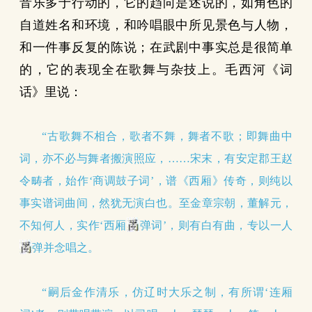
音乐多于行动的，它的趋向是述说的，如角色的
自道姓名和环境，和吟唱眼中所见景色与人物，
和一件事反复的陈说；在武剧中事实总是很简单
的，它的表现全在歌舞与杂技上。毛西河《词
话》里说：
“古歌舞不相合，歌者不舞，舞者不歌；即舞曲中
词，亦不必与舞者搬演照应，……宋末，有安定郡王赵
令畴者，始作‘商调鼓子词’，谱《西厢》传奇，则纯以
事实谱词曲间，然犹无演白也。至金章宗朝，董解元，
不知何人，实作‘西厢
弹词’，则有白有曲，专以一人
弹并念唱之。
“嗣后金作清乐，仿辽时大乐之制，有所谓‘连厢