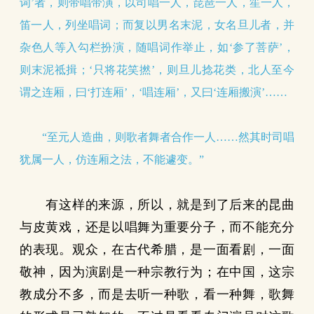
词’者，则带唱带演，以司唱一人，琵琶一人，笙一人，
笛一人，列坐唱词；而复以男名末泥，女名旦儿者，并
杂色人等入勾栏扮演，随唱词作举止，如‘参了菩萨’，
则末泥祗揖；‘只将花笑撚’，则旦儿捻花类，北人至今
谓之连厢，曰‘打连厢’，‘唱连厢’，又曰‘连厢搬演’……
“至元人造曲，则歌者舞者合作一人……然其时司唱
犹属一人，仿连厢之法，不能遽变。”
有这样的来源，所以，就是到了后来的昆曲
与皮黄戏，还是以唱舞为重要分子，而不能充分
的表现。观众，在古代希腊，是一面看剧，一面
敬神，因为演剧是一种宗教行为；在中国，这宗
教成分不多，而是去听一种歌，看一种舞，歌舞