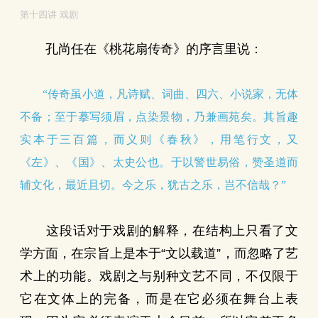
第十四讲 戏剧
孔尚任在《桃花扇传奇》的序言里说：
“传奇虽小道，凡诗赋、词曲、四六、小说家，无体
不备；至于摹写须眉，点染景物，乃兼画苑矣。其旨趣
实本于三百篇，而义则《春秋》，用笔行文，又
《左》、《国》、太史公也。于以警世易俗，赞圣道而
辅文化，最近且切。今之乐，犹古之乐，岂不信哉？”
这段话对于戏剧的解释，在结构上只看了文
学方面，在宗旨上是本于“文以载道”，而忽略了艺
术上的功能。戏剧之与别种文艺不同，不仅限于
它在文体上的完备，而是在它必须在舞台上表